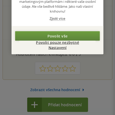
marketingovým platformám i některé vaše osobní
údaje. Ale vše bedlivě hlídáme. Jako naši vlastní
knihovnu!
0×
5 hvězdiček
0×
Zjistit více
4 hvězdičky
0×
3 hvězdičky
0×
2 hvězdičky
0×
1 hvezdička
Povolit vše
Povolit pouze nezbytné
PŘIDEJTE SVÉ HODNOCENÍ KNIHY
Nastavení
Hodnocení našich knihkupců: 0.0 z 5
1
2
3
4
5
Zobrazit všechna hodnocení
Přidat hodnocení