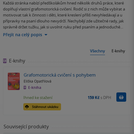
Každá stránka nabízí předškolákům hned několik druhů práce, které
doplňují vlastní grafomotorická cvičení. Rodič si z nich může vybírat a
motivovat tak k činnosti i děti, které kreslení příliš nevyhledávají a u
přípravky na psaní dlouho nevydrží. Nechybějí zde užitečné rady, jak
správně držet tužku, jak si uvolnit ruku před psaním a jednoduché…
Přejít na celý popis
Všechny
E-knihy
E-knihy
Grafomotorická cvičení s pohybem
Eliška Opatřilová
E-kniha
Koupit
Ihned ke stažení
159 Kč
s DPH
Stáhnout ukázku
Související produkty