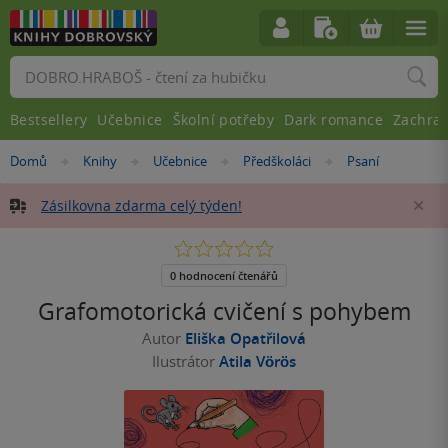
Vyhledávání
Bestsellery
Učebnice
Školní potřeby
Dark romance
Zachra
Nacházíte
Domů
Knihy
Učebnice
Předškoláci
Psaní
»
»
»
»
se
zde:
Zásilkovna zdarma celý týden!
Za
0.0
z
5
0 hodnocení čtenářů
hvězdiček
Grafomotorická cvičení s pohybem
Autor
Eliška Opatřilová
Ilustrátor
Atila Vörös