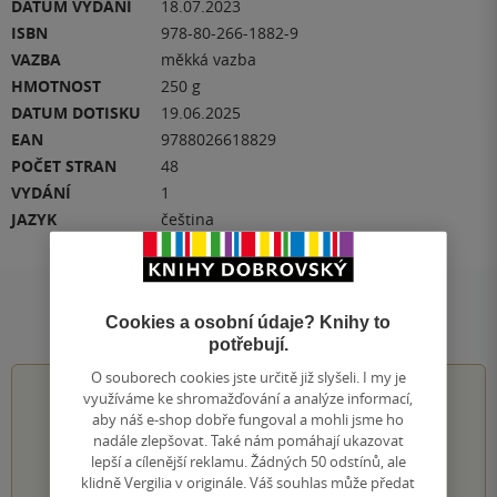
DATUM VYDÁNÍ
18.07.2023
ISBN
978-80-266-1882-9
VAZBA
měkká vazba
HMOTNOST
250 g
DATUM DOTISKU
19.06.2025
EAN
9788026618829
POČET STRAN
48
VYDÁNÍ
1
JAZYK
čeština
Hodnocení a recenze čtenářů
Cookies a osobní údaje? Knihy to
potřebují.
O souborech cookies jste určitě již slyšeli. I my je
0.0
z
5
využíváme ke shromažďování a analýze informací,
aby náš e-shop dobře fungoval a mohli jsme ho
nadále zlepšovat. Také nám pomáhají ukazovat
lepší a cílenější reklamu. Žádných 50 odstínů, ale
klidně Vergilia v originále. Váš souhlas může předat
0
hodnocení čtenářů