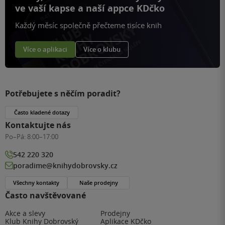
ve vaší kapse a naší appce KDčko
Každý měsíc společně přečteme tisíce knih
Více o aplikaci
Více o klubu
Potřebujete s něčím poradit?
Často kladené dotazy
Kontaktujte nás
Po–Pá:
8:00–17:00
542 220 320
poradime@knihydobrovsky.cz
Všechny kontakty
Naše prodejny
Často navštěvované
Akce a slevy
Prodejny
Klub Knihy Dobrovský
Aplikace KDčko