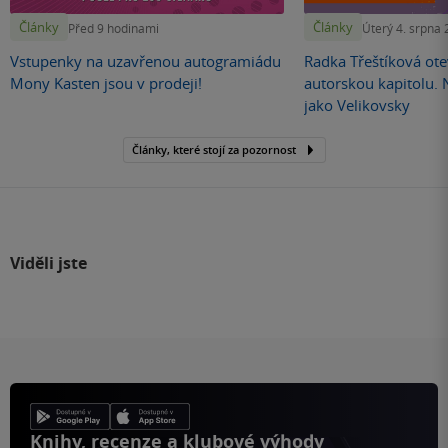
Články
Články
Před 9 hodinami
Úterý 4. srpna
Vstupenky na uzavřenou autogramiádu
Radka Třeštíková otev
Mony Kasten jsou v prodeji!
autorskou kapitolu.
jako Velikovsky
Články, které stojí za pozornost
Viděli jste
Knihy, recenze a klubové výhody