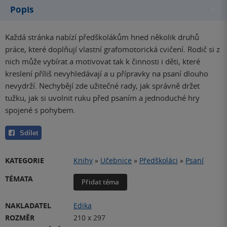
Popis
Každá stránka nabízí předškolákům hned několik druhů
práce, které doplňují vlastní grafomotorická cvičení. Rodič si z
nich může vybírat a motivovat tak k činnosti i děti, které
kreslení příliš nevyhledávají a u přípravky na psaní dlouho
nevydrží. Nechybějí zde užitečné rady, jak správně držet
tužku, jak si uvolnit ruku před psaním a jednoduché hry
spojené s pohybem.
Sdílet
KATEGORIE
Knihy
»
Učebnice
»
Předškoláci
»
Psaní
TÉMATA
Přidat téma
NAKLADATEL
Edika
ROZMĚR
210 x 297