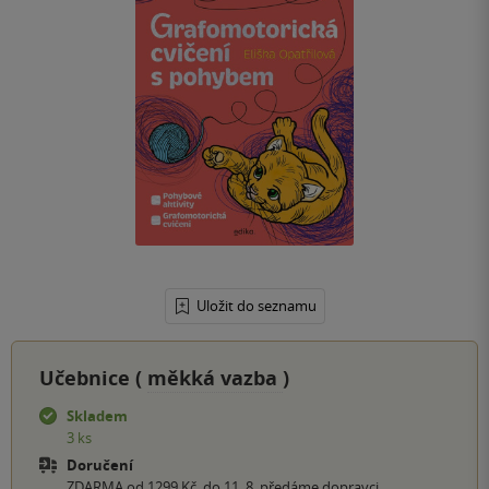
Uložit do seznamu
Učebnice (
měkká vazba
)
Skladem
3 ks
Doručení
ZDARMA od 1299 Kč, do 11. 8. předáme dopravci