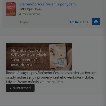
Grafomotorická cvičení s pohybem
Eliška Opatřilová
měkká vazba
Do k
Skladem
178 Kč
s DPH
Rodinná sága z poválečného Československa zachycuje
osudy jedné ženy i proměny českého venkova v době,
kdy se životy měnily ze dne na den.
Více informací