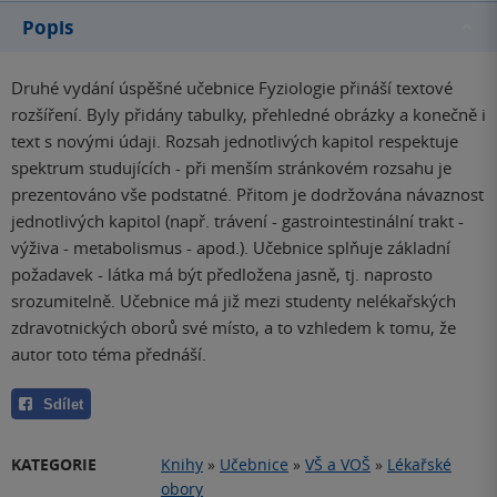
Popis
Druhé vydání úspěšné učebnice Fyziologie přináší textové
rozšíření. Byly přidány tabulky, přehledné obrázky a konečně i
text s novými údaji. Rozsah jednotlivých kapitol respektuje
spektrum studujících - při menším stránkovém rozsahu je
prezentováno vše podstatné. Přitom je dodržována návaznost
jednotlivých kapitol (např. trávení - gastrointestinální trakt -
výživa - metabolismus - apod.). Učebnice splňuje základní
požadavek - látka má být předložena jasně, tj. naprosto
srozumitelně. Učebnice má již mezi studenty nelékařských
zdravotnických oborů své místo, a to vzhledem k tomu, že
autor toto téma přednáší.
Sdílet
KATEGORIE
Knihy
»
Učebnice
»
VŠ a VOŠ
»
Lékařské
obory