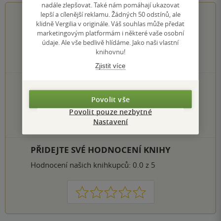
nadále zlepšovat. Také nám pomáhají ukazovat
5.0
z
5
lepší a cílenější reklamu. Žádných 50 odstínů, ale
klidně Vergilia v originále. Váš souhlas může předat
marketingovým platformám i některé vaše osobní
údaje. Ale vše bedlivě hlídáme. Jako naši vlastní
knihovnu!
1
hodnocení čtenářů
Zjistit více
1×
5 hvězdiček
0×
4 hvězdičky
Povolit vše
0×
3 hvězdičky
Povolit pouze nezbytné
0×
2 hvězdičky
Nastavení
0×
1 hvezdička
PŘIDEJTE SVÉ HODNOCENÍ KNIHY
Hodnocení našich knihkupců: 0.0 z 5
1
2
3
4
5