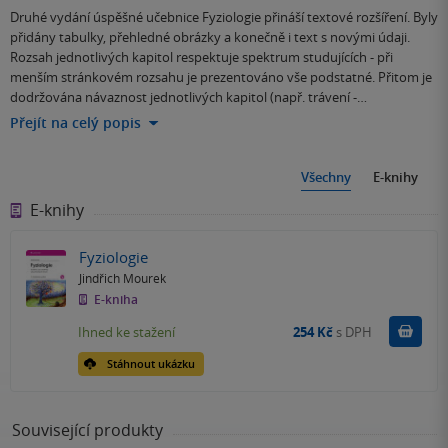
Druhé vydání úspěšné učebnice Fyziologie přináší textové rozšíření. Byly
přidány tabulky, přehledné obrázky a konečně i text s novými údaji.
Rozsah jednotlivých kapitol respektuje spektrum studujících - při
menším stránkovém rozsahu je prezentováno vše podstatné. Přitom je
dodržována návaznost jednotlivých kapitol (např. trávení -…
Přejít na celý popis
Všechny
E-knihy
E-knihy
Fyziologie
Jindřich Mourek
E-kniha
Koupit
Ihned ke stažení
254 Kč
s DPH
Stáhnout ukázku
Související produkty