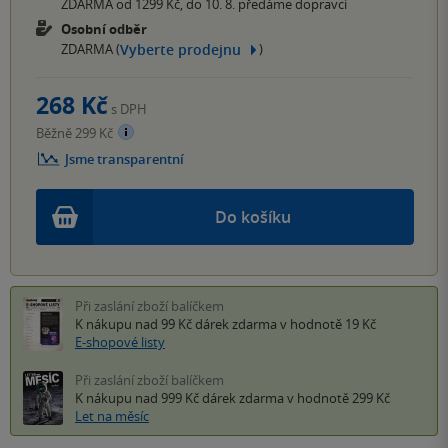
ZDARMA od 1299 Kč, do 10. 8. předáme dopravci
Osobní odběr
Vyberte prodejnu
ZDARMA (
)
268 Kč
s DPH
Běžně 299 Kč
Jsme transparentní
Do košíku
Při zaslání zboží balíčkem
K nákupu nad 99 Kč
dárek zdarma
v hodnotě 19 Kč
E-shopové listy
Při zaslání zboží balíčkem
K nákupu nad 999 Kč
dárek zdarma
v hodnotě 299 Kč
Let na měsíc