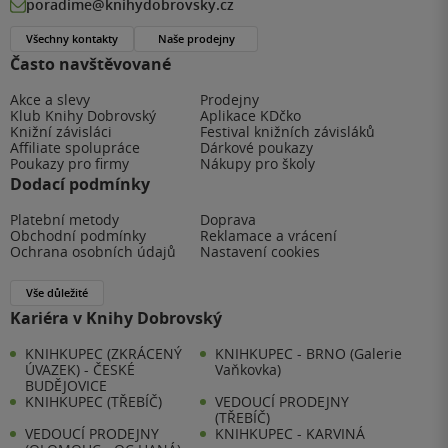
poradime@knihydobrovsky.cz
Všechny kontakty
Naše prodejny
Často navštěvované
Akce a slevy
Prodejny
Klub Knihy Dobrovský
Aplikace KDčko
Knižní závisláci
Festival knižních závisláků
Affiliate spolupráce
Dárkové poukazy
Poukazy pro firmy
Nákupy pro školy
Dodací podmínky
Platební metody
Doprava
Obchodní podmínky
Reklamace a vrácení
Ochrana osobních údajů
Nastavení cookies
Vše důležité
Kariéra v Knihy Dobrovský
KNIHKUPEC (ZKRÁCENÝ
KNIHKUPEC - BRNO (Galerie
ÚVAZEK) - ČESKÉ
Vaňkovka)
BUDĚJOVICE
KNIHKUPEC (TŘEBÍČ)
VEDOUCÍ PRODEJNY
(TŘEBÍČ)
VEDOUCÍ PRODEJNY
KNIHKUPEC - KARVINÁ