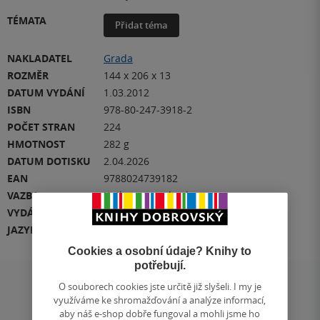
TÉMATA
Přidat téma
NAKLADATEL
Grada
ROZMĚR
144 x 206 x 13
DATUM VYDÁNÍ
1.03.2012
ISBN
978-80-247-3918-2
POČET STRAN
224
HMOTNOST
282 g
DATUM DOTISKU
2.04.2026
EAN
9788024739182
VAZBA
Knihy - paperback
VYDÁNÍ
2
JAZYK
čeština
Cookies a osobní údaje? Knihy to
potřebují.
O souborech cookies jste určitě již slyšeli. I my je
Hodnocení a recenze čtenářů
využíváme ke shromažďování a analýze informací,
aby náš e-shop dobře fungoval a mohli jsme ho