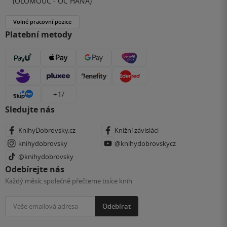
(OLOMOUC - OC HANÁ)
Volné pracovní pozice
Platební metody
+ 17
Sledujte nás
KnihyDobrovsky.cz
Knižní závisláci
knihydobrovsky
@knihydobrovskycz
@knihydobrovsky
Odebírejte nás
Každý měsíc společně přečteme tisíce knih
Odebírat