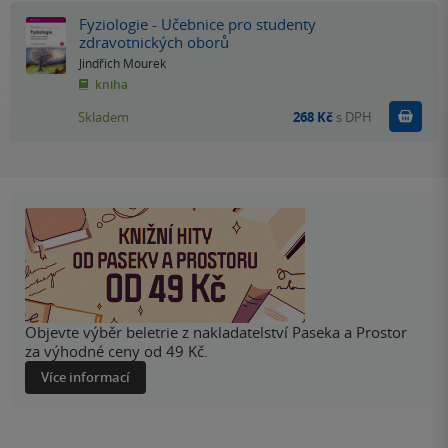
Fyziologie - Učebnice pro studenty
zdravotnických oborů
Jindřich Mourek
kniha
Do k
Skladem
268 Kč
s DPH
Objevte výběr beletrie z nakladatelství Paseka a Prostor
za výhodné ceny od 49 Kč.
Více informací