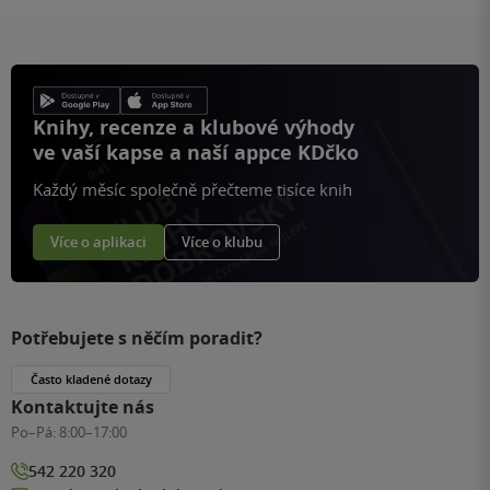
Knihy, recenze a klubové výhody
ve vaší kapse a naší appce KDčko
Každý měsíc společně přečteme tisíce knih
Více o aplikaci
Více o klubu
Potřebujete s něčím poradit?
Často kladené dotazy
Kontaktujte nás
Po–Pá:
8:00–17:00
542 220 320