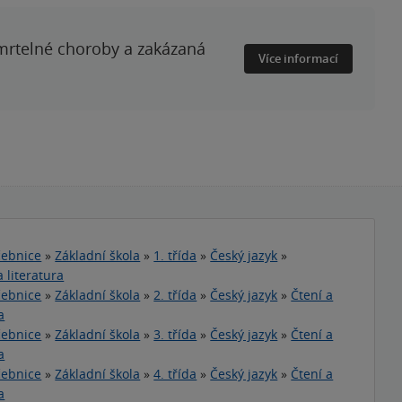
smrtelné choroby a zakázaná
Více informací
ebnice
»
Základní škola
»
1. třída
»
Český jazyk
»
 literatura
ebnice
»
Základní škola
»
2. třída
»
Český jazyk
»
Čtení a
a
ebnice
»
Základní škola
»
3. třída
»
Český jazyk
»
Čtení a
a
ebnice
»
Základní škola
»
4. třída
»
Český jazyk
»
Čtení a
a