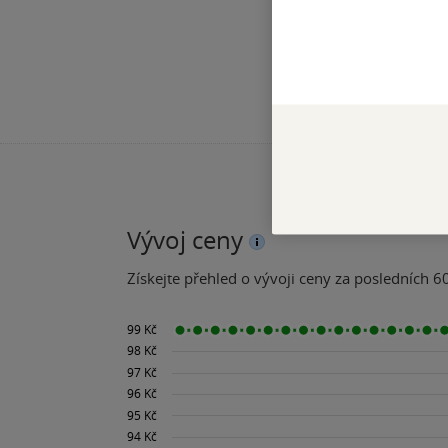
Vývoj ceny
Získejte přehled o vývoji ceny za posledních 60