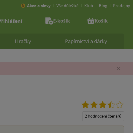
Akce a slevy
Vše důležité
Klub
Blog
Prodejny
E-košík
Košík
Přihlášení
Hračky
Papírnictví a dárky
Zav
3.5
z
5
2 hodnocení čtenářů
hvěz