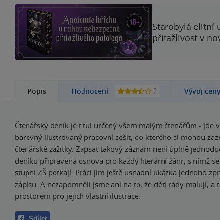
Starobylá elitní
přitažlivost v n
2
Popis
Hodnocení
Vývoj cen
Čtenářský deník je titul určený všem malým čtenářům - jde v
barevný ilustrovaný pracovní sešit, do kterého si mohou za
čtenářské zážitky. Zapsat takový záznam není úplně jednoduc
deníku připravená osnova pro každý literární žánr, s nímž se 
stupni ZŠ potkají. Práci jim ještě usnadní ukázka jednoho z
zápisu. A nezapomněli jsme ani na to, že děti rády malují, a t
prostorem pro jejich vlastní ilustrace.
Sdílet