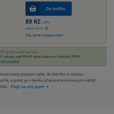
Do košíku
89 Kč
s DPH
Běžně 99 Kč
Jsme transparentní
Při zaslání zboží balíčkem
K nákupu nad 999 Kč
dárek zdarma
v hodnotě 299 Kč
Let na měsíc
ilustrovaný pracovní sešit, do kterého si mohou
uché, a proto je v deníku připravená osnova pro každý
kázka…
Přejít na celý popis