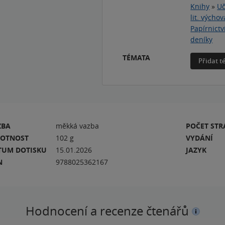
Knihy
»
Uč
lit. výchov
Papírnictv
deníky
TÉMATA
Přidat 
ZBA
měkká vazba
POČET ST
OTNOST
102 g
VYDÁNÍ
TUM DOTISKU
15.01.2026
JAZYK
N
9788025362167
Hodnocení a recenze čtenářů