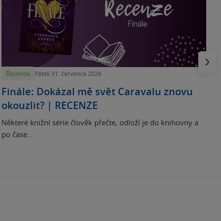
p
H
e
Násled
Recenze
Pátek 31. července 2026
Finále: Dokázal mě svět Caravalu znovu
okouzlit? | RECENZE
Některé knižní série člověk přečte, odloží je do knihovny a
po čase...