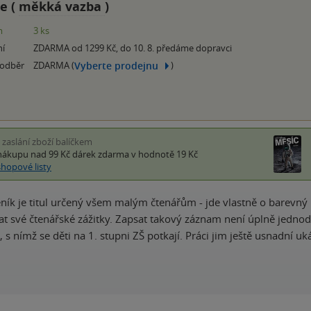
e (
měkká vazba
)
m
3 ks
ní
ZDARMA od 1299 Kč, do 10. 8. předáme dopravci
Vyberte prodejnu
 odběr
ZDARMA (
)
i zaslání zboží balíčkem
nákupu nad 99 Kč
dárek zdarma
v hodnotě 19 Kč
shopové listy
ník je titul určený všem malým čtenářům - jde vlastně o barevný 
 své čtenářské zážitky. Zapsat takový záznam není úplně jednod
r, s nímž se děti na 1. stupni ZŠ potkají. Práci jim ještě usnadní u