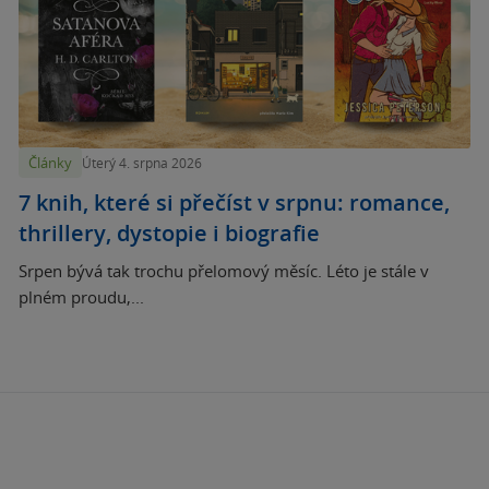
Články
Úterý 4. srpna 2026
7 knih, které si přečíst v srpnu: romance,
thrillery, dystopie i biografie
Srpen bývá tak trochu přelomový měsíc. Léto je stále v
plném proudu,...