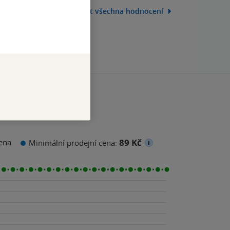
Zobrazit všechna hodnocení
89 Kč
ena
Minimální prodejní cena: