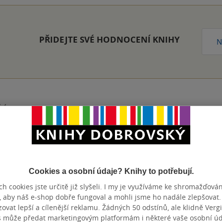
PŘIDEJTE SVÉ HODNOCENÍ KNIHY
N
cí
nze?
Ano
10
o děti užitečné.
Cookies a osobní údaje? Knihy to potřebují.
h cookies jste určitě již slyšeli. I my je využíváme ke shromažďován
nze?
Ano
9
, aby náš e-shop dobře fungoval a mohli jsme ho nadále zlepšovat
vat lepší a cílenější reklamu. Žádných 50 odstínů, ale klidně Vergil
s může předat marketingovým platformám i některé vaše osobní úda