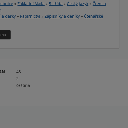
ebnice
»
Základní škola
»
5. třída
»
Český jazyk
»
Čtení a
a
í a dárky
»
Papírnictví
»
Zápisníky a deníky
»
Čtenářské
téma
RAN
48
2
čeština