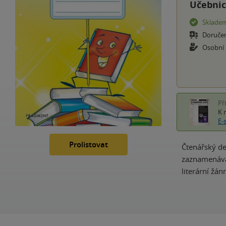
Učebnic
Sklade
Doruče
Osobní
Př
K 
E-
Prolistovat
Čtenářský de
zaznamenávat
literární žán