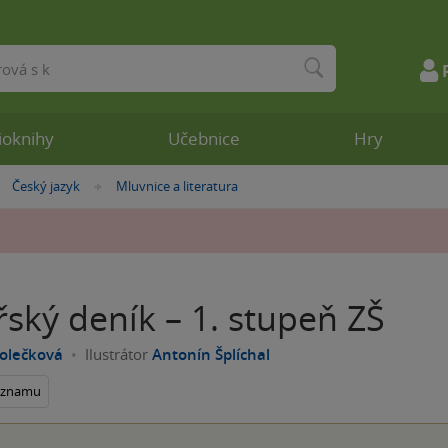
ioknihy
Učebnice
Hry
Český jazyk
Mluvnice a literatura
»
»
ský deník – 1. stupeň ZŠ
olečková
Ilustrátor
Antonín Šplíchal
seznamu