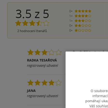
3.5
z
5
0×
5 hvězdiček
1×
4 hvězdičky
1×
3 hvězdičky
0×
2 hvězdičky
0×
2
hodnocení čtenářů
1 hvezdička
Pro 2. Třídu dostačují
RADKA TESAŘOVÁ
Pomohla vám tato rece
registrovaný uživatel
Pěkně zpracováno. Pr
JANA
O souborec
Pomohla vám tato rece
informací
registrovaný uživatel
pomáhají ukazo
Váš souhla