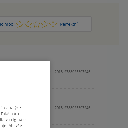
1
2
3
4
5
ic moc
Perfektní
Učebnice, Fragment, 2015, 9788025307946
í a analýze
Učebnice, Fragment, 2015, 9788025307946
. Také nám
ia v originále.
je. Ale vše