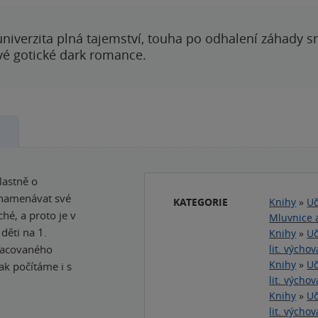
 univerzita plná tajemství, touha po odhalení záhady 
ové gotické dark romance.
y
lastně o
znamenávat své
KATEGORIE
Knihy
»
Uč
hé, a proto je v
Mluvnice a
děti na 1.
Knihy
»
Uč
pracovaného
lit. výchov
Knihy
»
Uč
ak počítáme i s
lit. výchov
Knihy
»
Uč
lit. výchov