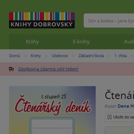
Vyhledávání
Knihy
E-knihy
Aud
Nacházíte
Domů
Knihy
Učebnice
Základní škola
1. třída
»
»
»
»
se
zde:
Zásilkovna zdarma celý týden!
Čtenář
Autor
Dana H
Uložit do 