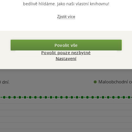
bedlivě hlídáme. Jako naši vlastní knihovnu!
Zjistit více
Přidat hodnocení
Povolit vše
Povolit pouze nezbytné
Nastavení
Maloobchodní c
 dní.