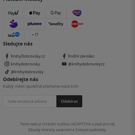
+ 17
Sledujte nás
KnihyDobrovsky.cz
Knižní závisláci
knihydobrovsky
@knihydobrovskycz
@knihydobrovsky
Odebírejte nás
Každý měsíc společně přečteme tisíce knih
Odebírat
Tento web je chráněn službou reCAPTCHA a platí pro něj
Zásady ochrany soukromí
a
Smluvní podmínky
.