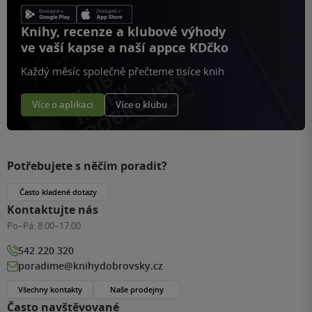
Knihy, recenze a klubové výhody
ve vaší kapse a naší appce KDčko
Každý měsíc společně přečteme tisíce knih
Více o aplikaci
Více o klubu
Potřebujete s něčím poradit?
Často kladené dotazy
Kontaktujte nás
Po–Pá:
8:00–17:00
542 220 320
poradime@knihydobrovsky.cz
Všechny kontakty
Naše prodejny
Často navštěvované