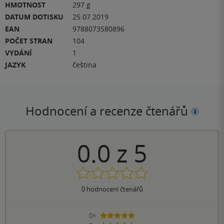
HMOTNOST
297 g
DATUM DOTISKU
25.07.2019
EAN
9788073580896
POČET STRAN
104
VYDÁNÍ
1
JAZYK
čeština
Hodnocení a recenze čtenářů
0.0
z
5
0
hodnocení čtenářů
0×
5 hvězdiček