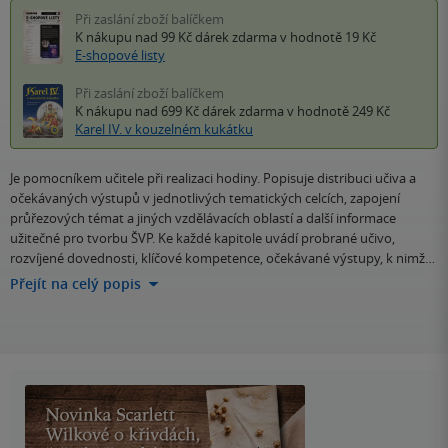
Při zaslání zboží balíčkem
K nákupu nad 99 Kč
dárek zdarma
v hodnotě 19 Kč
E-shopové listy
Při zaslání zboží balíčkem
K nákupu nad 699 Kč
dárek zdarma
v hodnotě 249 Kč
Karel IV. v kouzelném kukátku
Je pomocníkem učitele při realizaci hodiny. Popisuje distribuci učiva a
očekávaných výstupů v jednotlivých tematických celcích, zapojení
průřezových témat a jiných vzdělávacích oblastí a další informace
užitečné pro tvorbu ŠVP. Ke každé kapitole uvádí probrané učivo,
rozvíjené dovednosti, klíčové kompetence, očekávané výstupy, k nimž…
Přejít na celý popis