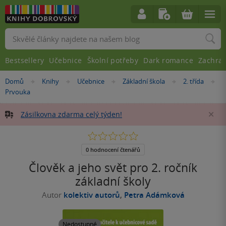
Vyhledávání
Bestsellery
Učebnice
Školní potřeby
Dark romance
Zachra
Nacházíte
Domů
Knihy
Učebnice
Základní škola
2. třída
»
»
»
»
»
se
Prvouka
zde:
Zásilkovna zdarma celý týden!
Za
0.0
z
5
0 hodnocení čtenářů
hvězdiček
Člověk a jeho svět pro 2. ročník
základní školy
Autor
kolektiv autorů
,
Petra Adámková
Nedostupné