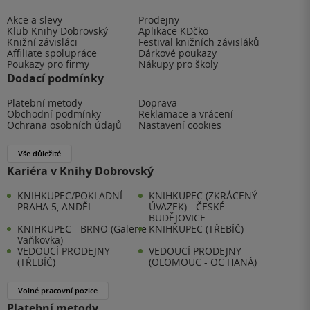
Akce a slevy
Prodejny
Klub Knihy Dobrovský
Aplikace KDčko
Knižní závisláci
Festival knižních závisláků
Affiliate spolupráce
Dárkové poukazy
Poukazy pro firmy
Nákupy pro školy
Dodací podmínky
Platební metody
Doprava
Obchodní podmínky
Reklamace a vrácení
Ochrana osobních údajů
Nastavení cookies
Vše důležité
Kariéra v Knihy Dobrovský
KNIHKUPEC/POKLADNÍ -
KNIHKUPEC (ZKRÁCENÝ
PRAHA 5, ANDĚL
ÚVAZEK) - ČESKÉ
BUDĚJOVICE
KNIHKUPEC - BRNO (Galerie
KNIHKUPEC (TŘEBÍČ)
Vaňkovka)
VEDOUCÍ PRODEJNY
VEDOUCÍ PRODEJNY
(TŘEBÍČ)
(OLOMOUC - OC HANÁ)
Volné pracovní pozice
Platební metody