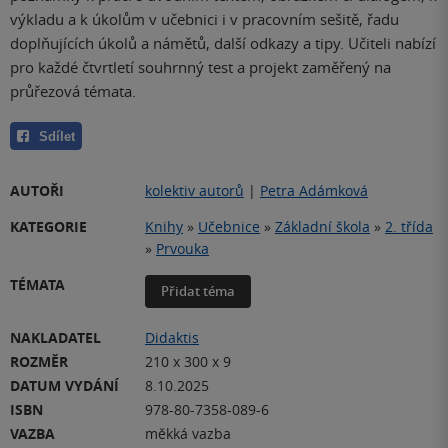
výkladu a k úkolům v učebnici i v pracovním sešitě, řadu
doplňujících úkolů a námětů, další odkazy a tipy. Učiteli nabízí
pro každé čtvrtletí souhrnný test a projekt zaměřený na
průřezová témata.
Sdílet
AUTOŘI
kolektiv autorů
|
Petra Adámková
KATEGORIE
Knihy
»
Učebnice
»
Základní škola
»
2. třída
»
Prvouka
TÉMATA
Přidat téma
NAKLADATEL
Didaktis
ROZMĚR
210 x 300 x 9
DATUM VYDÁNÍ
8.10.2025
ISBN
978-80-7358-089-6
VAZBA
měkká vazba