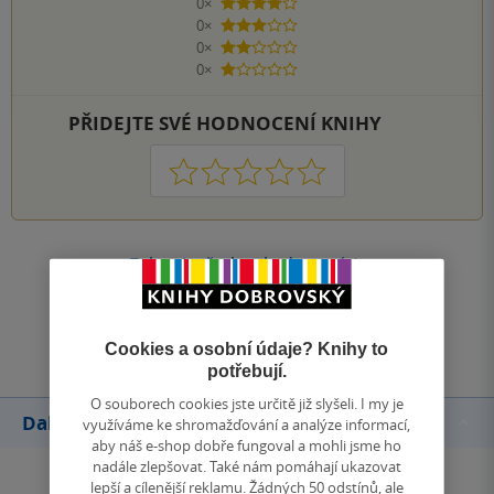
0×
4 hvězdičky
0×
3 hvězdičky
0×
2 hvězdičky
0×
1 hvezdička
PŘIDEJTE SVÉ HODNOCENÍ KNIHY
1
2
3
4
5
Zobrazit všechna hodnocení
Přidat hodnocení
Cookies a osobní údaje? Knihy to
potřebují.
O souborech cookies jste určitě již slyšeli. I my je
Další knihy autora
využíváme ke shromažďování a analýze informací,
aby náš e-shop dobře fungoval a mohli jsme ho
nadále zlepšovat. Také nám pomáhají ukazovat
lepší a cílenější reklamu. Žádných 50 odstínů, ale