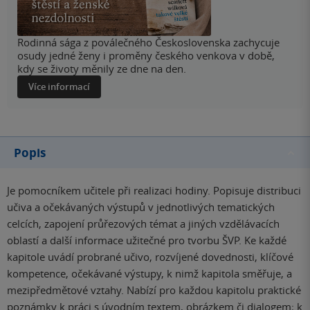
Rodinná sága z poválečného Československa zachycuje
osudy jedné ženy i proměny českého venkova v době,
kdy se životy měnily ze dne na den.
Více informací
Popis
Je pomocníkem učitele při realizaci hodiny. Popisuje distribuci
učiva a očekávaných výstupů v jednotlivých tematických
celcích, zapojení průřezových témat a jiných vzdělávacích
oblastí a další informace užitečné pro tvorbu ŠVP. Ke každé
kapitole uvádí probrané učivo, rozvíjené dovednosti, klíčové
kompetence, očekávané výstupy, k nimž kapitola směřuje, a
mezipředmětové vztahy. Nabízí pro každou kapitolu praktické
poznámky k práci s úvodním textem, obrázkem či dialogem; k