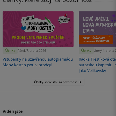
Články
Články
Pátek 7. srpna 2026
Úterý 4. srpna
Vstupenky na uzavřenou autogramiádu
Radka Třeštíková otev
Mony Kasten jsou v prodeji!
autorskou kapitolu.
jako Velikovsky
Články, které stojí za pozornost
Viděli jste