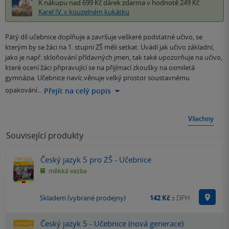
K nákupu nad 699 Kč
dárek zdarma
v hodnotě 249 Kč
Karel IV. v kouzelném kukátku
Pátý díl učebnice doplňuje a završuje veškeré podstatné učivo, se
kterým by se žáci na 1. stupni ZŠ měli setkat. Uvádí jak učivo základní,
jako je např. skloňování přídavných jmen, tak také upozorňuje na učivo,
které ocení žáci připravující se na přijímací zkoušky na osmiletá
gymnázia. Učebnice navíc věnuje velký prostor soustavnému
opakování…
Přejít na celý popis
Všechny
Související produkty
Český jazyk 5 pro ZŠ - Učebnice
měkká vazba
Na p
Skladem (vybrané prodejny)
142 Kč
s DPH
Český jazyk 5 - Učebnice (nová generace)