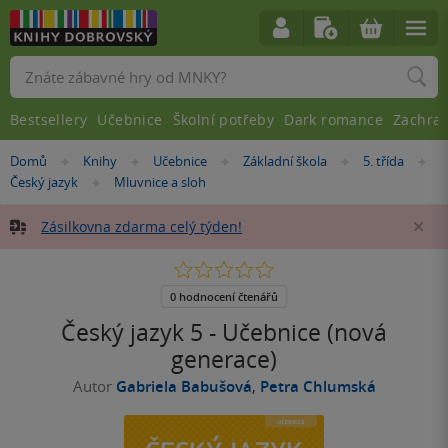
Vyhledávání
Bestsellery
Učebnice
Školní potřeby
Dark romance
Zachra
Nacházíte
Domů
Knihy
Učebnice
Základní škola
5. třída
»
»
»
»
»
se
Český jazyk
Mluvnice a sloh
»
zde:
Zásilkovna zdarma celý týden!
Za
0.0
z
5
0 hodnocení čtenářů
hvězdiček
Český jazyk 5 - Učebnice (nová
generace)
Autor
Gabriela Babušová
,
Petra Chlumská