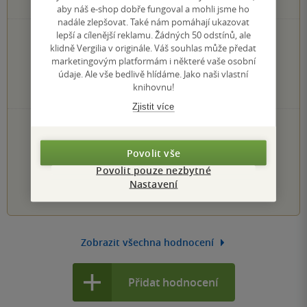
0
hodnocení čtenářů
aby náš e-shop dobře fungoval a mohli jsme ho
nadále zlepšovat. Také nám pomáhají ukazovat
lepší a cílenější reklamu. Žádných 50 odstínů, ale
0×
5 hvězdiček
klidně Vergilia v originále. Váš souhlas může předat
0×
4 hvězdičky
marketingovým platformám i některé vaše osobní
0×
3 hvězdičky
údaje. Ale vše bedlivě hlídáme. Jako naši vlastní
0×
2 hvězdičky
knihovnu!
0×
1 hvezdička
Zjistit více
PŘIDEJTE SVÉ HODNOCENÍ KNIHY
Hodnocení našich knihkupců: 0.0 z 5
Povolit vše
Povolit pouze nezbytné
Nastavení
1
2
3
4
5
Zobrazit všechna hodnocení
Přidat hodnocení