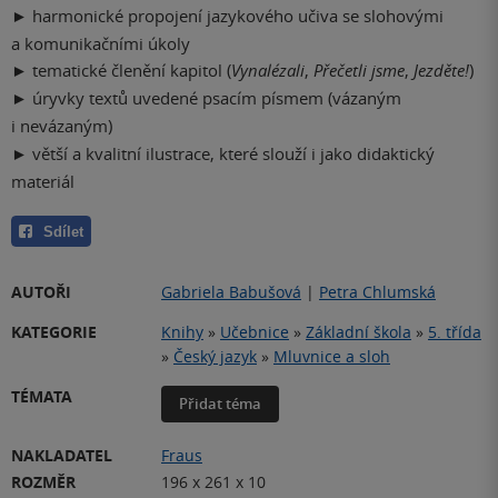
►
harmonické propojení jazykového učiva se slohovými
a komunikačními úkoly
►
tematické členění kapitol (
Vynalézali
,
Přečetli jsme
,
Jezděte!
)
►
úryvky textů uvedené psacím písmem (vázaným
i nevázaným)
►
větší a kvalitní ilustrace, které slouží i jako didaktický
materiál
Sdílet
AUTOŘI
Gabriela Babušová
|
Petra Chlumská
KATEGORIE
Knihy
»
Učebnice
»
Základní škola
»
5. třída
»
Český jazyk
»
Mluvnice a sloh
TÉMATA
Přidat téma
NAKLADATEL
Fraus
ROZMĚR
196 x 261 x 10