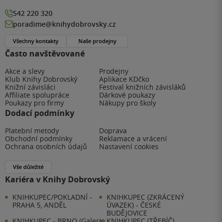
542 220 320
poradime@knihydobrovsky.cz
Všechny kontakty
Naše prodejny
Často navštěvované
Akce a slevy
Prodejny
Klub Knihy Dobrovský
Aplikace KDčko
Knižní závisláci
Festival knižních závisláků
Affiliate spolupráce
Dárkové poukazy
Poukazy pro firmy
Nákupy pro školy
Dodací podmínky
Platební metody
Doprava
Obchodní podmínky
Reklamace a vrácení
Ochrana osobních údajů
Nastavení cookies
Vše důležité
Kariéra v Knihy Dobrovský
KNIHKUPEC/POKLADNÍ -
KNIHKUPEC (ZKRÁCENÝ
PRAHA 5, ANDĚL
ÚVAZEK) - ČESKÉ
BUDĚJOVICE
KNIHKUPEC - BRNO (Galerie
KNIHKUPEC (TŘEBÍČ)