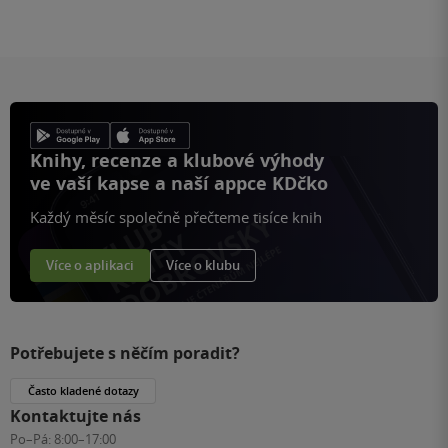
Knihy, recenze a klubové výhody
ve vaší kapse a naší appce KDčko
Každý měsíc společně přečteme tisíce knih
Více o aplikaci
Více o klubu
Potřebujete s něčím poradit?
Často kladené dotazy
Kontaktujte nás
Po–Pá:
8:00–17:00