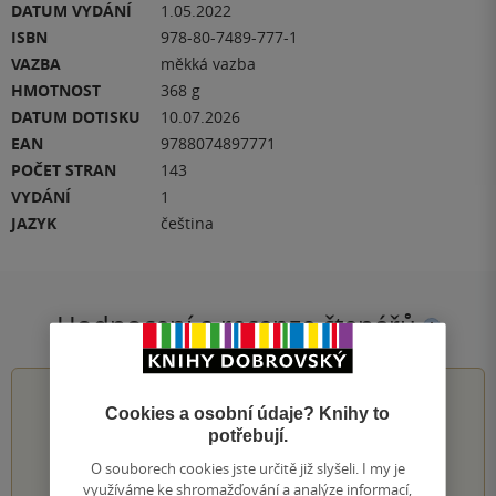
DATUM VYDÁNÍ
1.05.2022
ISBN
978-80-7489-777-1
VAZBA
měkká vazba
HMOTNOST
368 g
DATUM DOTISKU
10.07.2026
EAN
9788074897771
POČET STRAN
143
VYDÁNÍ
1
JAZYK
čeština
Hodnocení a recenze čtenářů
0.0
z
5
Cookies a osobní údaje? Knihy to
potřebují.
O souborech cookies jste určitě již slyšeli. I my je
využíváme ke shromažďování a analýze informací,