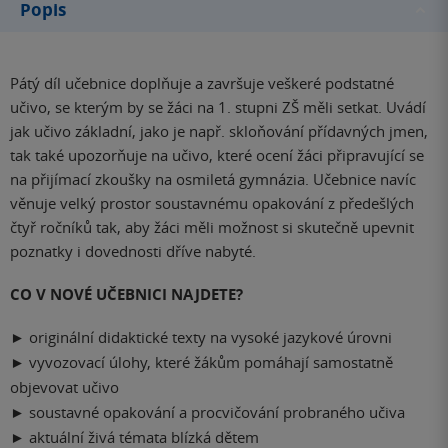
Popis
Pátý díl učebnice doplňuje a završuje veškeré podstatné
učivo, se kterým by se žáci na 1. stupni ZŠ měli setkat. Uvádí
jak učivo základní, jako je např. skloňování přídavných jmen,
tak také upozorňuje na učivo, které ocení žáci připravující se
na přijímací zkoušky na osmiletá gymnázia. Učebnice navíc
věnuje velký prostor soustavnému opakování z předešlých
čtyř ročníků tak, aby žáci měli možnost si skutečně upevnit
poznatky i dovednosti dříve nabyté.
CO V NOVÉ UČEBNICI NAJDETE?
►
originální didaktické texty na vysoké jazykové úrovni
►
vyvozovací úlohy, které žákům pomáhají samostatně
objevovat učivo
►
soustavné opakování a procvičování probraného učiva
►
aktuální živá témata blízká dětem