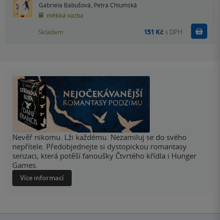
Gabriela Babušová
,
Petra Chlumská
měkká vazba
Do k
Skladem
151 Kč
s DPH
Nevěř nikomu. Lži každému. Nezamiluj se do svého
nepřítele. Předobjednejte si dystopickou romantasy
senzaci, která potěší fanoušky Čtvrtého křídla i Hunger
Games.
Více informací