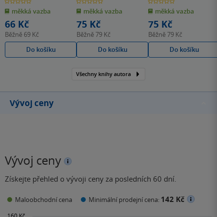
Petra Chlumská
Petra Chlumská
& další
0.0
0.0
0.0
z
z
z
měkká vazba
měkká vazba
měkká vazba
5
5
5
hvězdiček
hvězdiček
hvězdiček
66 Kč
75 Kč
75 Kč
Běžně
69 Kč
Běžně
79 Kč
Běžně
79 Kč
Do košíku
Do košíku
Do košíku
Všechny knihy autora
Vývoj ceny
Vývoj ceny
Získejte přehled o vývoji ceny za posledních 60 dní.
142 Kč
Maloobchodní cena
Minimální prodejní cena: