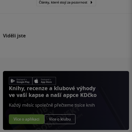
Články, které stojí za pozornost
Viděli jste
Knihy, recenze a klubové výhody
ve vaší kapse a naší appce KDčko
Každý měsíc společně přečteme tisíce knih
Více o aplikaci
Více o klubu