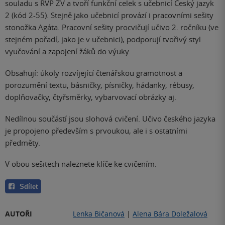
souladu s RVP ZV a tvoří funkční celek s učebnicí Český jazyk
2 (kód 2-55). Stejně jako učebnicí provází i pracovními sešity
stonožka Agáta. Pracovní sešity procvičují učivo 2. ročníku (ve
stejném pořadí, jako je v učebnici), podporují tvořivý styl
vyučování a zapojení žáků do výuky.
Obsahují: úkoly rozvíjející čtenářskou gramotnost a
porozumění textu, básničky, písničky, hádanky, rébusy,
doplňovačky, čtyřsměrky, vybarvovací obrázky aj.
Nedílnou součástí jsou slohová cvičení. Učivo českého jazyka
je propojeno především s prvoukou, ale i s ostatními
předměty.
V obou sešitech naleznete klíče ke cvičením.
Sdílet
AUTOŘI
Lenka Bičanová
|
Alena Bára Doležalová