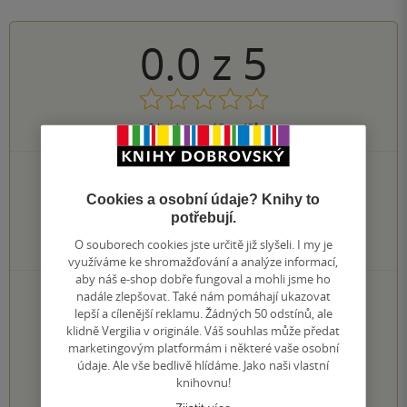
0.0
z
5
0
hodnocení čtenářů
0×
5 hvězdiček
0×
4 hvězdičky
Cookies a osobní údaje? Knihy to
0×
3 hvězdičky
potřebují.
0×
2 hvězdičky
O souborech cookies jste určitě již slyšeli. I my je
0×
1 hvezdička
využíváme ke shromažďování a analýze informací,
aby náš e-shop dobře fungoval a mohli jsme ho
PŘIDEJTE SVÉ HODNOCENÍ KNIHY
nadále zlepšovat. Také nám pomáhají ukazovat
lepší a cílenější reklamu. Žádných 50 odstínů, ale
Hodnocení našich knihkupců: 0.0 z 5
klidně Vergilia v originále. Váš souhlas může předat
marketingovým platformám i některé vaše osobní
údaje. Ale vše bedlivě hlídáme. Jako naši vlastní
1
2
3
4
5
knihovnu!