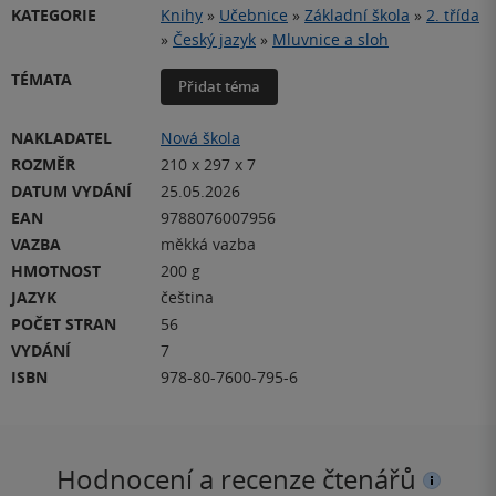
KATEGORIE
Knihy
»
Učebnice
»
Základní škola
»
2. třída
»
Český jazyk
»
Mluvnice a sloh
TÉMATA
Přidat téma
NAKLADATEL
Nová škola
ROZMĚR
210 x 297 x 7
DATUM VYDÁNÍ
25.05.2026
EAN
9788076007956
VAZBA
měkká vazba
HMOTNOST
200 g
JAZYK
čeština
POČET STRAN
56
VYDÁNÍ
7
ISBN
978-80-7600-795-6
Hodnocení a recenze čtenářů