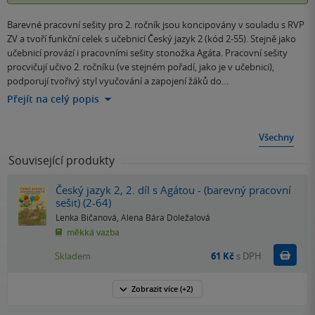
Barevné pracovní sešity pro 2. ročník jsou koncipovány v souladu s RVP
ZV a tvoří funkční celek s učebnicí Český jazyk 2 (kód 2-55). Stejně jako
učebnicí provází i pracovními sešity stonožka Agáta. Pracovní sešity
procvičují učivo 2. ročníku (ve stejném pořadí, jako je v učebnici),
podporují tvořivý styl vyučování a zapojení žáků do…
Přejít na celý popis
Všechny
Související produkty
Český jazyk 2, 2. díl s Agátou - (barevný pracovní
sešit) (2-64)
Lenka Bičanová
,
Alena Bára Doležalová
měkká vazba
Do k
Skladem
61 Kč
s DPH
Zobrazit
více
(+2)