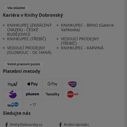
Vše důležité
Kariéra v Knihy Dobrovský
KNIHKUPEC (ZKRÁCENÝ
KNIHKUPEC - BRNO (Galerie
ÚVAZEK) - ČESKÉ
Vaňkovka)
BUDĚJOVICE
KNIHKUPEC (TŘEBÍČ)
VEDOUCÍ PRODEJNY
(TŘEBÍČ)
VEDOUCÍ PRODEJNY
KNIHKUPEC - KARVINÁ
(OLOMOUC - OC HANÁ)
Volné pracovní pozice
Platební metody
+ 17
Sledujte nás
KnihyDobrovsky.cz
Knižní závisláci