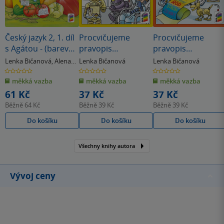
Český jazyk 2, 1. díl
Procvičujeme
Procvičujeme
s Agátou - (barevný
pravopis
pravopis
pracovní sešit)(2-
podstatných jmen
podstatných jmen
Lenka Bičanová
,
Alena
Lenka Bičanová
Lenka Bičanová
63)
rodu mužského (4-
rodu ženského a
Bára Doležalová
0.0
0.0
0.0
z
z
z
63)
středního (4-62)
měkká vazba
měkká vazba
měkká vazba
5
5
5
hvězdiček
hvězdiček
hvězdiček
61 Kč
37 Kč
37 Kč
Běžně
64 Kč
Běžně
39 Kč
Běžně
39 Kč
Do košíku
Do košíku
Do košíku
Všechny knihy autora
Vývoj ceny