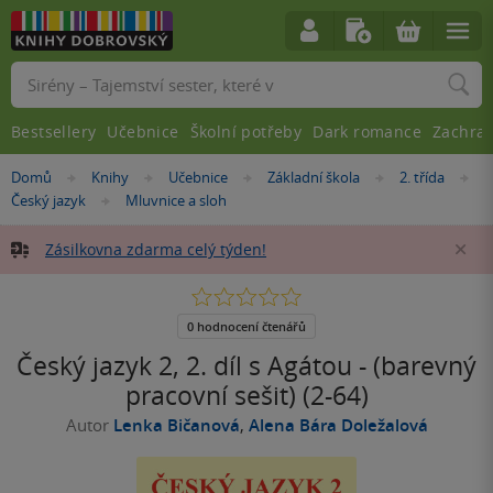
Vyhledávání
Bestsellery
Učebnice
Školní potřeby
Dark romance
Zachra
Nacházíte
Domů
Knihy
Učebnice
Základní škola
2. třída
»
»
»
»
»
se
Český jazyk
Mluvnice a sloh
»
zde:
Zásilkovna zdarma celý týden!
Za
0.0
z
5
0 hodnocení čtenářů
hvězdiček
Český jazyk 2, 2. díl s Agátou - (barevný
pracovní sešit) (2-64)
Autor
Lenka Bičanová
,
Alena Bára Doležalová