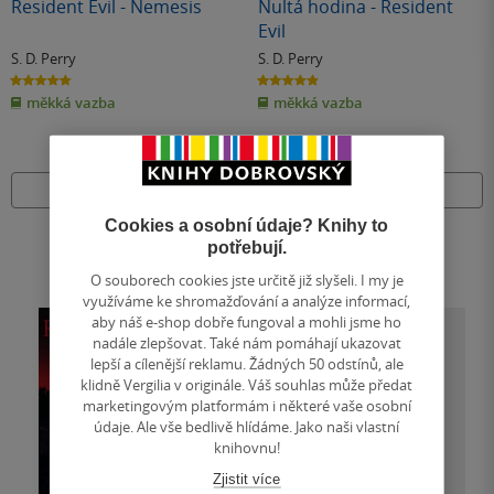
Resident Evil - Nemesis
Nultá hodina - Resident
Evil
S. D. Perry
S. D. Perry
4.8
4.9
z
z
měkká vazba
měkká vazba
5
5
hvězdiček
hvězdiček
Nedostupné
Nedostupné
Cookies a osobní údaje? Knihy to
potřebují.
O souborech cookies jste určitě již slyšeli. I my je
využíváme ke shromažďování a analýze informací,
aby náš e-shop dobře fungoval a mohli jsme ho
nadále zlepšovat. Také nám pomáhají ukazovat
lepší a cílenější reklamu. Žádných 50 odstínů, ale
klidně Vergilia v originále. Váš souhlas může předat
marketingovým platformám i některé vaše osobní
údaje. Ale vše bedlivě hlídáme. Jako naši vlastní
knihovnu!
Zjistit více