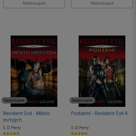
Nedostupné
Nedostupné
Nedostupné
Nedostupné
Resident Evil - Město
Podzemí - Resident Evil 4
mrtvých
S. D. Perry
S. D. Perry
4.8
4.8