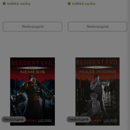
z
z
měkká vazba
měkká vazba
5
5
hvězdiček
hvězdiček
Nedostupné
Nedostupné
Nedostupné
Nedostupné