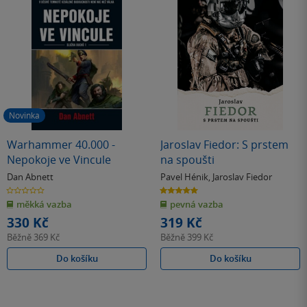
Novinka
Warhammer 40.000 -
Jaroslav Fiedor: S prstem
Nepokoje ve Vincule
na spoušti
Dan Abnett
Pavel Hénik
,
Jaroslav Fiedor
0.0
5.0
z
z
měkká vazba
pevná vazba
5
5
hvězdiček
hvězdiček
330 Kč
319 Kč
Běžně
369 Kč
Běžně
399 Kč
Do košíku
Do košíku