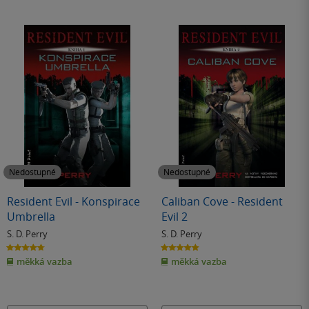
Nedostupné
Nedostupné
Resident Evil - Konspirace
Caliban Cove - Resident
Umbrella
Evil 2
S. D. Perry
S. D. Perry
4.7
4.8
z
z
měkká vazba
měkká vazba
5
5
hvězdiček
hvězdiček