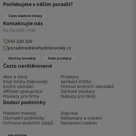
Potřebujete s něčím poradit?
Často kladené dotazy
Kontaktujte nás
Po–Pá:
8:00–17:00
542 220 320
poradime@knihydobrovsky.cz
Všechny kontakty
Naše prodejny
Často navštěvované
Akce a slevy
Prodejny
Klub Knihy Dobrovský
Aplikace KDčko
Knižní závisláci
Festival knižních závisláků
Affiliate spolupráce
Dárkové poukazy
Poukazy pro firmy
Nákupy pro školy
Dodací podmínky
Platební metody
Doprava
Obchodní podmínky
Reklamace a vrácení
Ochrana osobních údajů
Nastavení cookies
Vše důležité