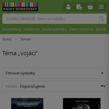
Vyhledávání
Bestsellery
Učebnice
Školní potřeby
Dark romance
Zachra
Domů
Témata
»
Téma „
vojáci
“
Filtrovat výsledky
Seřadit: