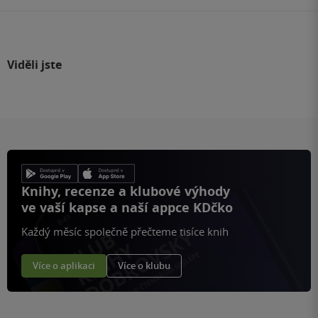
Viděli jste
Knihy, recenze a klubové výhody
ve vaší kapse a naší appce KDčko
Každý měsíc společně přečteme tisíce knih
Více o aplikaci
Více o klubu