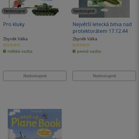
Nedostupné
Nedostupné
Pro kluky
Největší letecká bitva nad
protektorátem 17.12.44
Zbyněk Válka
Zbyněk Válka
0.0
0.0
z
z
měkká vazba
pevná vazba
5
5
hvězdiček
hvězdiček
Nedostupné
Nedostupné