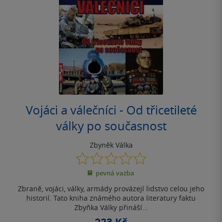
Vojáci a válečníci - Od třicetileté
války po současnost
Zbyněk Válka
0.0
z
pevná vazba
5
hvězdiček
Zbraně, vojáci, války, armády provázejí lidstvo celou jeho
historií. Tato kniha známého autora literatury faktu
Zbyňka Války přináší...