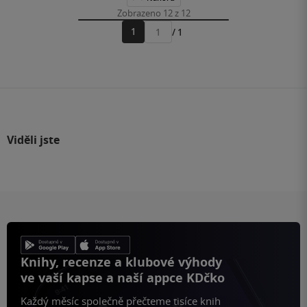
Zobrazeno 12 z 12
1
/ 1
Přejít
na
stránku
Viděli jste
Knihy, recenze a klubové výhody
ve vaší kapse a naší appce KDčko
Každý měsíc společně přečteme tisíce knih