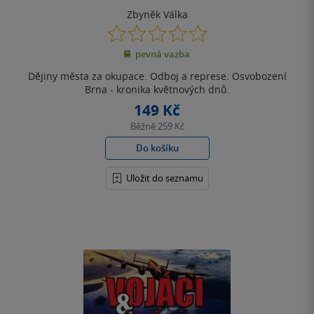
Zbyněk Válka
0.0
z
pevná vazba
5
hvězdiček
Dějiny města za okupace. Odboj a represe. Osvobození
Brna - kronika květnových dnů.
149 Kč
Běžně
259 Kč
Do košíku
Uložit do seznamu