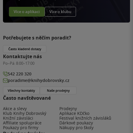
Více o aplikaci
Více o klubu
Potřebujete s něčím poradit?
Často kladené dotazy
Kontaktujte nás
Po–Pá:
8:00–17:00
542 220 320
poradime@knihydobrovsky.cz
Všechny kontakty
Naše prodejny
Často navštěvované
Akce a slevy
Prodejny
Klub Knihy Dobrovský
Aplikace KDčko
Knižní závisláci
Festival knižních závisláků
Affiliate spolupráce
Dárkové poukazy
Poukazy pro firmy
Nákupy pro školy