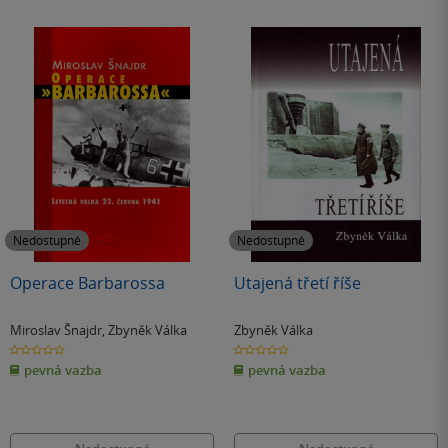
Nedostupné
Nedostupné
Operace Barbarossa
Utajená třetí říše
Miroslav Šnajdr
,
Zbyněk Válka
Zbyněk Válka
0.0
0.0
z
z
pevná vazba
pevná vazba
5
5
hvězdiček
hvězdiček