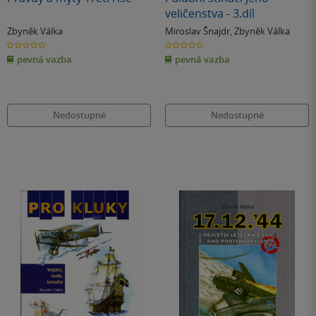
veličenstva - 3.díl
Zbyněk Válka
Miroslav Šnajdr
,
Zbyněk Válka
0.0
0.0
z
z
pevná vazba
pevná vazba
5
5
hvězdiček
hvězdiček
Nedostupné
Nedostupné