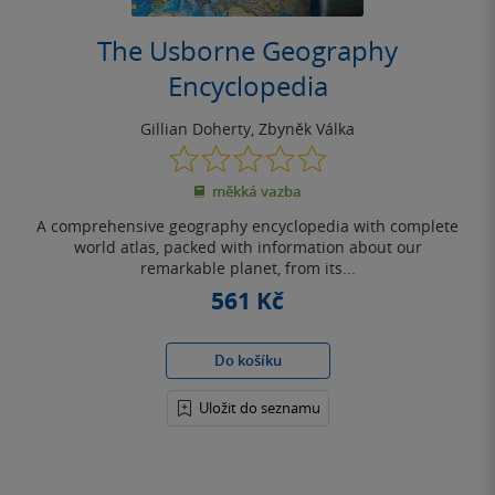
The Usborne Geography
Encyclopedia
Gillian Doherty
,
Zbyněk Válka
0.0
z
měkká vazba
5
hvězdiček
A comprehensive geography encyclopedia with complete
world atlas, packed with information about our
remarkable planet, from its...
561 Kč
Do košíku
Uložit do seznamu