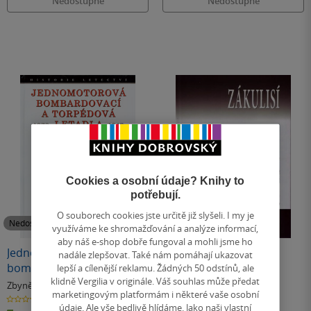
Nedostupné
Nedostupné
Cookies a osobní údaje? Knihy to
potřebují.
O souborech cookies jste určitě již slyšeli. I my je
Nedostupné
Nedostupné
využíváme ke shromažďování a analýze informací,
aby náš e-shop dobře fungoval a mohli jsme ho
Jednomotorová
Zákulisí třetí říše
nadále zlepšovat. Také nám pomáhají ukazovat
bombardovací a
lepší a cílenější reklamu. Žádných 50 odstínů, ale
klidně Vergilia v originále. Váš souhlas může předat
torpédová letadla 1939 -
Zbyněk Válka
Zbyněk Válka
marketingovým platformám i některé vaše osobní
1945
0.0
0.0
z
z
údaje. Ale vše bedlivě hlídáme. Jako naši vlastní