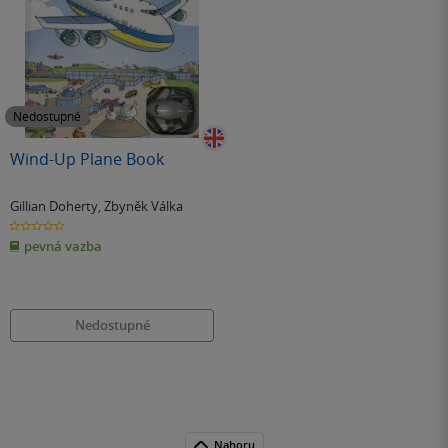
Nedostupné
Wind-Up Plane Book
Gillian Doherty
,
Zbyněk Válka
0.0
z
pevná vazba
5
hvězdiček
Nedostupné
Nahoru