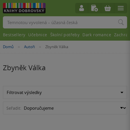
Vyhledávání
Bestsellery
Učebnice
Školní potřeby
Dark romance
Zachra
Nacházíte
Domů
Autoři
Zbyněk Válka
»
»
se
zde:
Zbyněk Válka
Filtrovat výsledky
Seřadit: