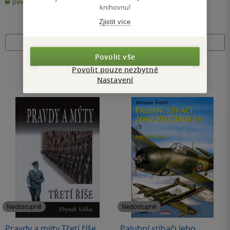
pevná vazba
pevná vazba
5
5
knihovnu!
hvězdiček
hvězdiček
Zjistit více
Nedostupné
Nedostupné
Povolit vše
Povolit pouze nezbytné
Nastavení
Nedostupné
Nedostupné
Pravdy a mýty Třetí říše
Palubní stíhači Jeho