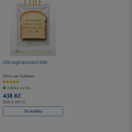
Ultrazpracovaní lidé
Chris van Tulleken
4.7
z
měkká vazba
5
hvězdiček
438 Kč
Běžně
489 Kč
Do košíku