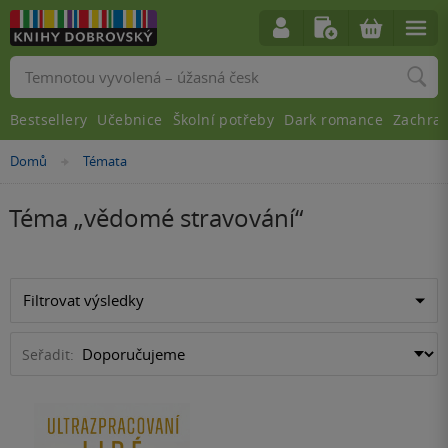
Vyhledávání
Bestsellery
Učebnice
Školní potřeby
Dark romance
Zachra
Domů
Témata
»
Téma „
vědomé stravování
“
Filtrovat výsledky
Seřadit: