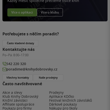
Každý měsíc společně přečteme tisíce knih
Více o aplikaci
Více o klubu
Potřebujete s něčím poradit?
Často kladené dotazy
Kontaktujte nás
Po–Pá:
8:00–17:00
542 220 320
poradime@knihydobrovsky.cz
Všechny kontakty
Naše prodejny
Často navštěvované
Akce a slevy
Prodejny
Klub Knihy Dobrovský
Aplikace KDčko
Knižní závisláci
Festival knižních závisláků
Affiliate spolupráce
Dárkové poukazy
Poukazy pro firmy
Nákupy pro školy