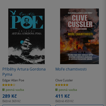
Příběhy Artura Gordona
Moře chamtivosti
Pyma
Edgar Allan Poe
Clive Cussler
4.0
5.0
z
z
pevná vazba
pevná vazba
5
5
hvězdiček
hvězdiček
289 Kč
411 Kč
Běžně
369 Kč
Běžně
459 Kč