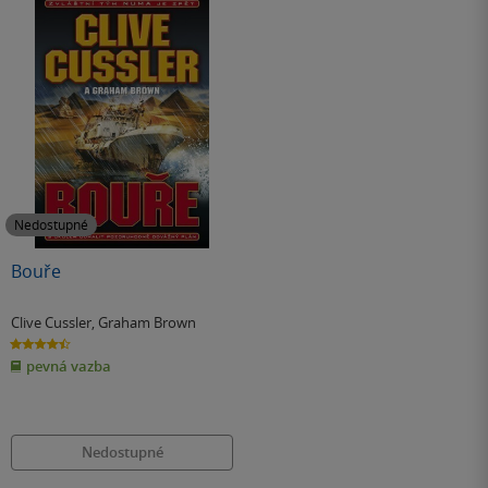
Nedostupné
Bouře
Clive Cussler
,
Graham Brown
4.5
z
pevná vazba
5
hvězdiček
Nedostupné