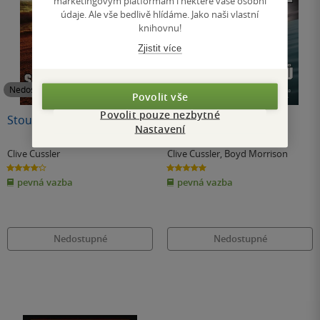
marketingovým platformám i některé vaše osobní
údaje. Ale vše bedlivě hlídáme. Jako naši vlastní
knihovnu!
Zjistit více
Nedostupné
Nedostupné
Povolit vše
Povolit pouze nezbytné
Stoupající moře
Tyrani ze stínů
Nastavení
Clive Cussler
Clive Cussler
,
Boyd Morrison
4.0
5.0
z
z
pevná vazba
pevná vazba
5
5
hvězdiček
hvězdiček
Nedostupné
Nedostupné