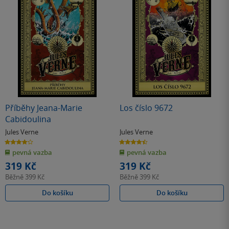
Příběhy Jeana-Marie
Los číslo 9672
Cabidoulina
Jules Verne
Jules Verne
4.0
4.5
z
z
pevná vazba
pevná vazba
5
5
hvězdiček
hvězdiček
319 Kč
319 Kč
Běžně
399 Kč
Běžně
399 Kč
Do košíku
Do košíku