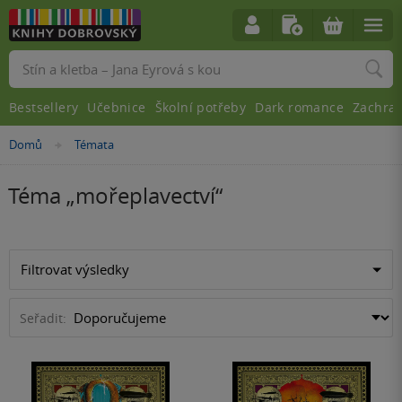
Vyhledávání
Bestsellery
Učebnice
Školní potřeby
Dark romance
Zachra
Domů
Témata
»
Téma „
mořeplavectví
“
Filtrovat výsledky
Seřadit: