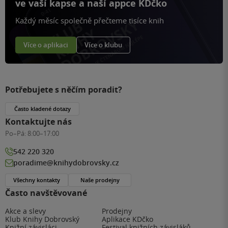
ve vaší kapse a naší appce KDčko
Každý měsíc společně přečteme tisíce knih
Více o aplikaci
Více o klubu
Potřebujete s něčím poradit?
Často kladené dotazy
Kontaktujte nás
Po–Pá:
8:00–17:00
542 220 320
poradime@knihydobrovsky.cz
Všechny kontakty
Naše prodejny
Často navštěvované
Akce a slevy
Prodejny
Klub Knihy Dobrovský
Aplikace KDčko
Knižní závisláci
Festival knižních závisláků