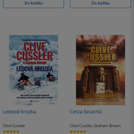
Do košíku
Do košíku
Ledová hrozba
Cesta faraonů
Clive Cussler
Clive Cussler
,
Graham Brown
5.0
5.0