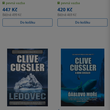
z
z
pevná vazba
pevná vazba
5
5
hvězdiček
hvězdiček
447 Kč
420 Kč
Běžně
499 Kč
Běžně
469 Kč
Do košíku
Do košíku