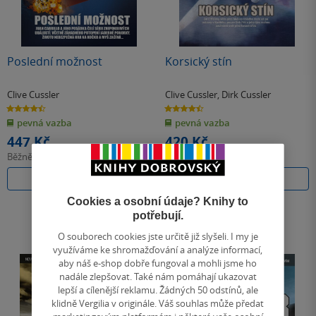
Poslední možnost
Korsický stín
Clive Cussler
Clive Cussler
,
Dirk Cussler
4.5
4.5
z
z
pevná vazba
pevná vazba
5
5
hvězdiček
hvězdiček
447 Kč
420 Kč
Běžně
499 Kč
Běžně
469 Kč
Do košíku
Do košíku
Cookies a osobní údaje? Knihy to
potřebují.
O souborech cookies jste určitě již slyšeli. I my je
využíváme ke shromažďování a analýze informací,
aby náš e-shop dobře fungoval a mohli jsme ho
nadále zlepšovat. Také nám pomáhají ukazovat
lepší a cílenější reklamu. Žádných 50 odstínů, ale
klidně Vergilia v originále. Váš souhlas může předat