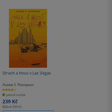
Strach a hnus v Las Vegas
Hunter S. Thompson
3.8
z
pevná vazba
5
hvězdiček
239 Kč
Běžně
299 Kč