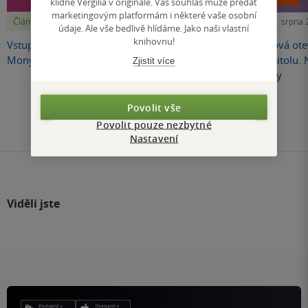
klidně Vergilia v originále. Váš souhlas může předat
marketingovým platformám i některé vaše osobní
Články
Články
Pátek 7. srpna 2026
Úterý 4. srpna
údaje. Ale vše bedlivě hlídáme. Jako naši vlastní
knihovnu!
Vstupenky na uzavřenou autogramiádu
Radka Třeštíková otev
Mony Kasten jsou v prodeji!
autorskou kapitolu.
Zjistit více
jako Velikovsky
Články, které stojí za pozornost
Povolit vše
Povolit pouze nezbytné
Nastavení
Viděli jste