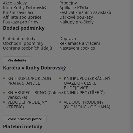
Akce a slevy
Prodejny
Klub Knihy Dobrovský
Aplikace KDčko
Knižní závisláci
Festival knižních závisláků
Affiliate spolupráce
Dárkové poukazy
Poukazy pro firmy
Nákupy pro školy
Dodací podmínky
Platební metody
Doprava
Obchodní podmínky
Reklamace a vrácení
Ochrana osobních údajů
Nastavení cookies
Vše důležité
Kariéra v Knihy Dobrovský
KNIHKUPEC/POKLADNÍ -
KNIHKUPEC (ZKRÁCENÝ
PRAHA 5, ANDĚL
ÚVAZEK) - ČESKÉ
BUDĚJOVICE
KNIHKUPEC - BRNO (Galerie
KNIHKUPEC (TŘEBÍČ)
Vaňkovka)
VEDOUCÍ PRODEJNY
VEDOUCÍ PRODEJNY
(TŘEBÍČ)
(OLOMOUC - OC HANÁ)
Volné pracovní pozice
Platební metody