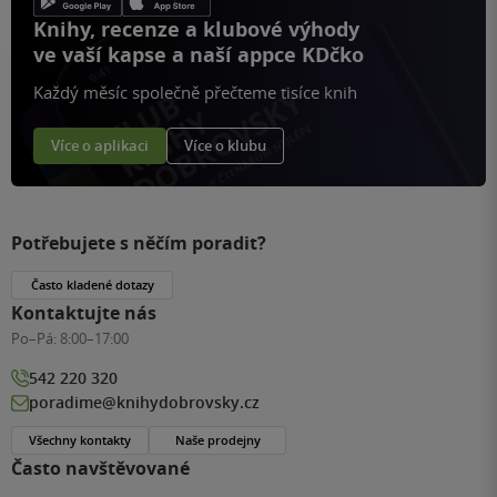
Knihy, recenze a klubové výhody
ve vaší kapse a naší appce KDčko
Každý měsíc společně přečteme tisíce knih
Více o aplikaci
Více o klubu
Potřebujete s něčím poradit?
Často kladené dotazy
Kontaktujte nás
Po–Pá:
8:00–17:00
542 220 320
poradime@knihydobrovsky.cz
Všechny kontakty
Naše prodejny
Často navštěvované