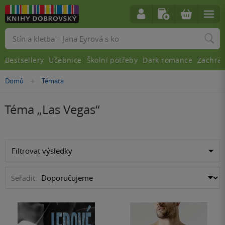
Vyhledávání
Bestsellery
Učebnice
Školní potřeby
Dark romance
Zachra
Domů
Témata
»
Téma „
Las Vegas
“
Filtrovat výsledky
Seřadit: