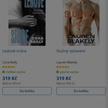
Ledové srdce
Slušný vybavení
Cora Reilly
Lauren Blakely
4.6
4.4
z
z
měkká vazba
pevná vazba
5
5
hvězdiček
hvězdiček
319 Kč
319 Kč
Běžně
399 Kč
Běžně
399 Kč
Do košíku
Do košíku