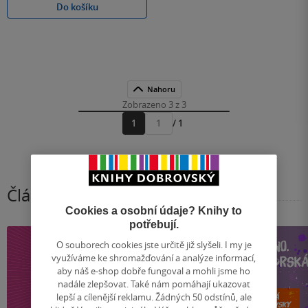
Do košíku
Nahoru
Zobrazeno 3 z 3
1
/ 1
Přejít
na
stránku
Články, které stojí za pozornost
Cookies a osobní údaje? Knihy to
potřebují.
O souborech cookies jste určitě již slyšeli. I my je
využíváme ke shromažďování a analýze informací,
aby náš e-shop dobře fungoval a mohli jsme ho
nadále zlepšovat. Také nám pomáhají ukazovat
lepší a cílenější reklamu. Žádných 50 odstínů, ale