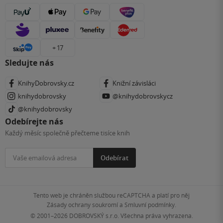
+ 17
Sledujte nás
KnihyDobrovsky.cz
Knižní závisláci
knihydobrovsky
@knihydobrovskycz
@knihydobrovsky
Odebírejte nás
Každý měsíc společně přečteme tisíce knih
Odebírat
Tento web je chráněn službou reCAPTCHA a platí pro něj
Zásady ochrany soukromí
a
Smluvní podmínky
.
© 2001–2026
DOBROVSKÝ s.r.o. Všechna práva vyhrazena.