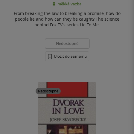
měkká vazba
5
hvězdiček
From breaking the law to breaking a promise, how do
people lie and how can they be caught? The science
behind Fox TV's series Lie To Me.
Nedostupné
Uložit do seznamu
Nedostupné