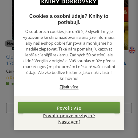
Cookies a osobní údaje? Knihy to
potřebují.
O souborech cookies jste určitě již slyšeli. I my je
využíváme ke shromažďování a analýze informací,
aby náš e-shop dobře fungoval a mohli jsme ho
Nedostupné
Nedostupné
nadále zlepšovat. Také nám pomáhají ukazovat
lepší a cílenější reklamu. Žádných 50 odstínů, ale
Clocks and Culture : 1300-
Nelson Mandela: The
klidně Vergilia v originále. Váš souhlas může předat
1700
Authorized Comic Book
marketingovým platformám i některé vaše osobní
Carlo M. Cipolla
Nelson Mandela
údaje. Ale vše bedlivě hlídáme. Jako naši vlastní
0.0
0.0
knihovnu!
z
z
měkká vazba
měkká vazba
5
5
hvězdiček
hvězdiček
Zjistit více
Povolit vše
Nedostupné
Nedostupné
Povolit pouze nezbytné
Nastavení