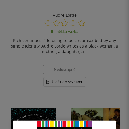
Audre Lorde
0.0
z
měkká vazba
5
hvězdiček
Rich continues: "Refusing to be circumscribed by any
simple identity, Audre Lorde writes as a Black woman, a
mother, a daughter, a...
Nedostupné
Uložit do seznamu