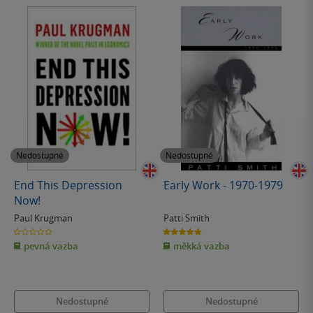
Nedostupné
Nedostupné
End This Depression
Early Work - 1970-1979
Now!
Paul Krugman
Patti Smith
0.0
5.0
z
z
pevná vazba
měkká vazba
5
5
hvězdiček
hvězdiček
Nedostupné
Nedostupné