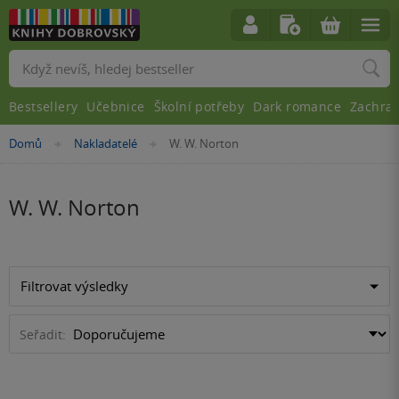
Vyhledávání
Bestsellery
Učebnice
Školní potřeby
Dark romance
Zachra
Nacházíte
Domů
Nakladatelé
W. W. Norton
»
»
se
zde:
W. W. Norton
Filtrovat výsledky
Seřadit: