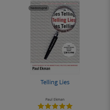
Nedostupné
Telling Lies
Paul Ekman
5.0
z