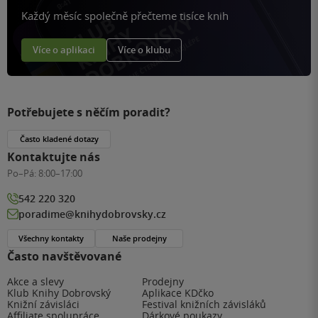
Každý měsíc společně přečteme tisíce knih
Více o aplikaci
Více o klubu
Potřebujete s něčím poradit?
Často kladené dotazy
Kontaktujte nás
Po–Pá:
8:00–17:00
542 220 320
poradime@knihydobrovsky.cz
Všechny kontakty
Naše prodejny
Často navštěvované
Akce a slevy
Prodejny
Klub Knihy Dobrovský
Aplikace KDčko
Knižní závisláci
Festival knižních závisláků
Affiliate spolupráce
Dárkové poukazy