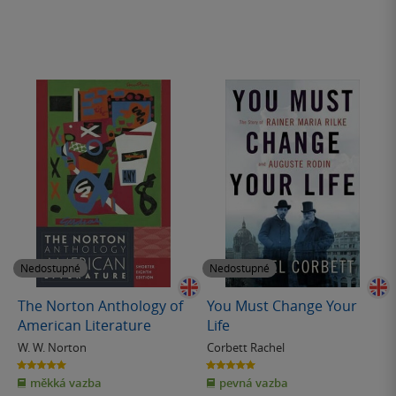
Nedostupné
Nedostupné
The Norton Anthology of
You Must Change Your
American Literature
Life
W. W. Norton
Corbett Rachel
5.0
5.0
z
z
měkká vazba
pevná vazba
5
5
hvězdiček
hvězdiček