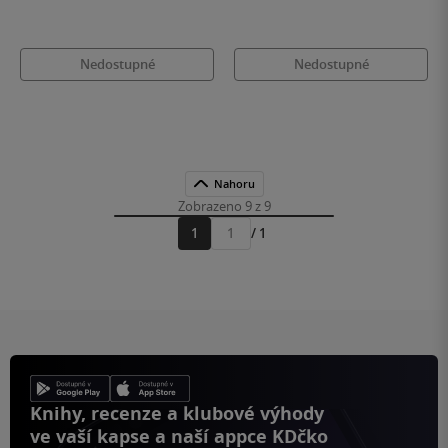
Nedostupné
Nedostupné
Nahoru
Zobrazeno 9 z 9
1
/ 1
Přejít
na
stránku
Knihy, recenze a klubové výhody
ve vaší kapse a naší appce KDčko