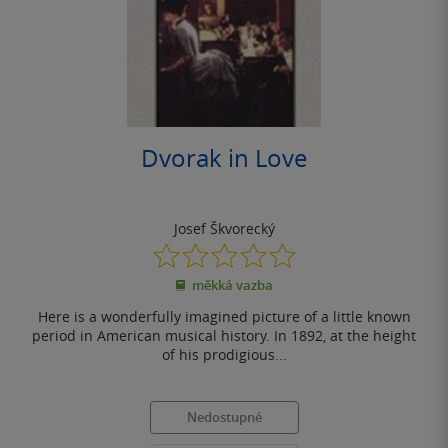
Dvorak in Love
Josef Škvorecký
0.0
z
měkká vazba
5
hvězdiček
Here is a wonderfully imagined picture of a little known
period in American musical history. In 1892, at the height
of his prodigious...
Nedostupné