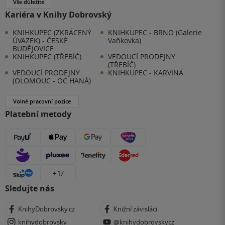
Vše důležité
Kariéra v Knihy Dobrovský
KNIHKUPEC (ZKRÁCENÝ
KNIHKUPEC - BRNO (Galerie
ÚVAZEK) - ČESKÉ
Vaňkovka)
BUDĚJOVICE
KNIHKUPEC (TŘEBÍČ)
VEDOUCÍ PRODEJNY
(TŘEBÍČ)
VEDOUCÍ PRODEJNY
KNIHKUPEC - KARVINÁ
(OLOMOUC - OC HANÁ)
Volné pracovní pozice
Platební metody
+ 17
Sledujte nás
KnihyDobrovsky.cz
Knižní závisláci
knihydobrovsky
@knihydobrovskycz