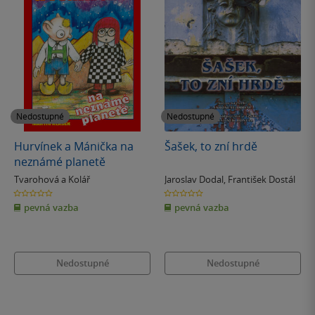
Nedostupné
Nedostupné
Hurvínek a Mánička na
Šašek, to zní hrdě
neznámé planetě
Tvarohová a Kolář
Jaroslav Dodal
,
František Dostál
0.0
0.0
z
z
pevná vazba
pevná vazba
5
5
hvězdiček
hvězdiček
Nedostupné
Nedostupné