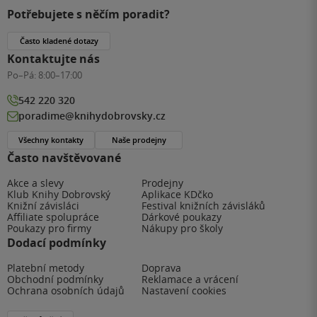
Potřebujete s něčím poradit?
Často kladené dotazy
Kontaktujte nás
Po–Pá:
8:00–17:00
542 220 320
poradime@knihydobrovsky.cz
Všechny kontakty
Naše prodejny
Často navštěvované
Akce a slevy
Prodejny
Klub Knihy Dobrovský
Aplikace KDčko
Knižní závisláci
Festival knižních závisláků
Affiliate spolupráce
Dárkové poukazy
Poukazy pro firmy
Nákupy pro školy
Dodací podmínky
Platební metody
Doprava
Obchodní podmínky
Reklamace a vrácení
Ochrana osobních údajů
Nastavení cookies