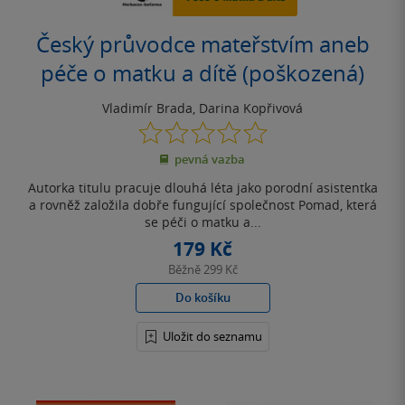
Český průvodce mateřstvím aneb
péče o matku a dítě (poškozená)
Vladimír Brada
,
Darina Kopřivová
0.0
z
pevná vazba
5
hvězdiček
Autorka titulu pracuje dlouhá léta jako porodní asistentka
a rovněž založila dobře fungující společnost Pomad, která
se péči o matku a...
179 Kč
Běžně
299 Kč
Do košíku
Uložit do seznamu