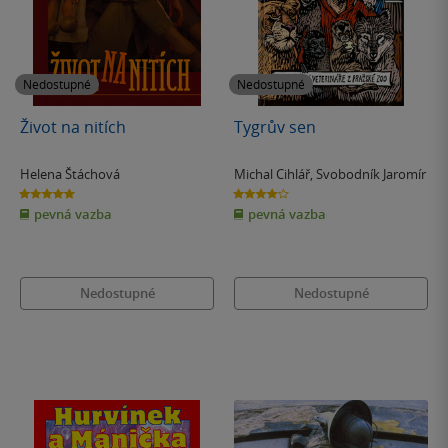
Nedostupné
Nedostupné
Život na nitích
Tygrův sen
Helena Štáchová
Michal Cihlář
,
Svobodník Jaromír
5.0
4.0
z
z
pevná vazba
pevná vazba
5
5
hvězdiček
hvězdiček
Nedostupné
Nedostupné