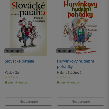
Nedostupné
Nedostupné
Slovácké patálie
Hurvínkovy hudební
pohádky
Václav Gál
Helena Štáchová
0.0
0.0
z
z
pevná vazba
pevná vazba
5
5
hvězdiček
hvězdiček
Nedostupné
Nedostupné