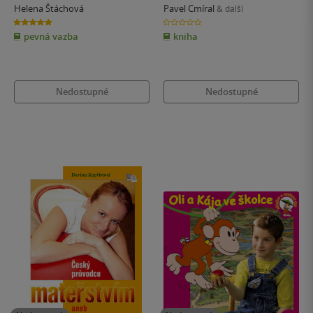
Helena Štáchová
Pavel Cmíral
& další
5.0
0.0
z
z
pevná vazba
kniha
5
5
hvězdiček
hvězdiček
Nedostupné
Nedostupné