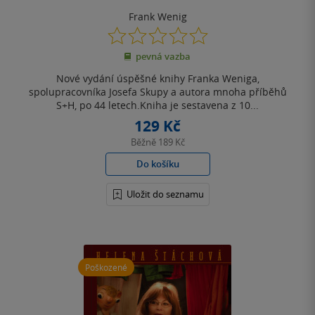
Frank Wenig
0.0
z
pevná vazba
5
hvězdiček
Nové vydání úspěšné knihy Franka Weniga,
spolupracovníka Josefa Skupy a autora mnoha příběhů
S+H, po 44 letech.Kniha je sestavena z 10...
129 Kč
Běžně
189 Kč
Do košíku
Uložit do seznamu
Poškozené