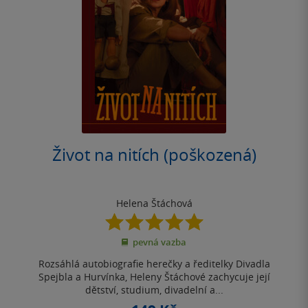
Život na nitích (poškozená)
Helena Štáchová
5.0
z
pevná vazba
5
hvězdiček
Rozsáhlá autobiografie herečky a ředitelky Divadla
Spejbla a Hurvínka, Heleny Štáchové zachycuje její
dětství, studium, divadelní a...