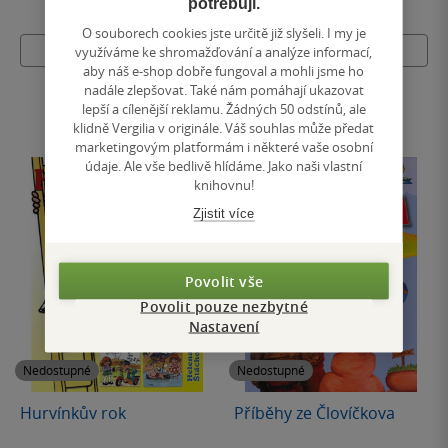
potřebují.
O souborech cookies jste určitě již slyšeli. I my je
Nedostupné
Nedostupné
využíváme ke shromažďování a analýze informací,
aby náš e-shop dobře fungoval a mohli jsme ho
nadále zlepšovat. Také nám pomáhají ukazovat
lepší a cílenější reklamu. Žádných 50 odstínů, ale
klidně Vergilia v originále. Váš souhlas může předat
marketingovým platformám i některé vaše osobní
údaje. Ale vše bedlivě hlídáme. Jako naši vlastní
knihovnu!
Zjistit více
Povolit vše
Povolit pouze nezbytné
Nastavení
Nedostupné
Nedostupné
Hurvínkův rok
Příběhy ze Človíčkova