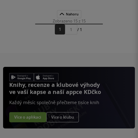
Nahoru
Zobrazeno 15 z 15
1
/ 1
Přejít
na
stránku
Knihy, recenze a klubové výhody
ve vaší kapse a naší appce KDčko
Každý měsíc společně přečteme tisíce knih
Více o aplikaci
Více o klubu