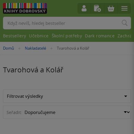
Vyhledávání
Bestsellery
Učebnice
Školní potřeby
Dark romance
Zachra
Nacházíte
Domů
Nakladatelé
Tvarohová a Kolář
»
»
se
zde:
Tvarohová a Kolář
Filtrovat výsledky
Seřadit: