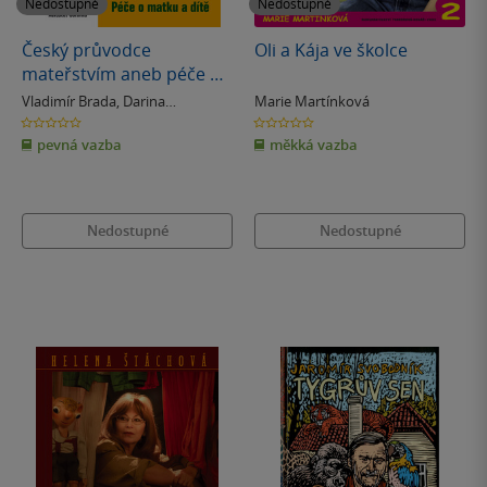
Nedostupné
Nedostupné
Český průvodce
Oli a Kája ve školce
mateřstvím aneb péče o
matku a dítě
Vladimír Brada
,
Darina
Marie Martínková
Kopřivová
0.0
0.0
z
z
pevná vazba
měkká vazba
5
5
hvězdiček
hvězdiček
Nedostupné
Nedostupné