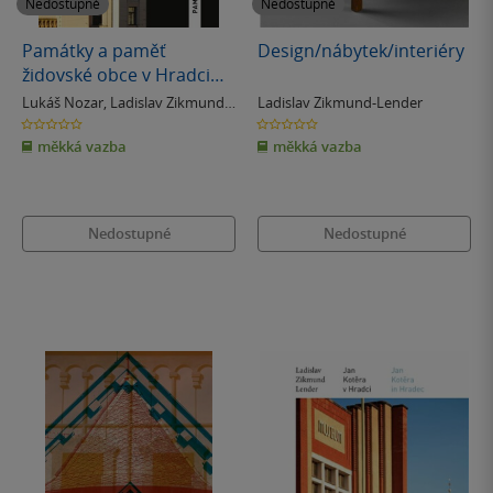
Nedostupné
Nedostupné
Památky a paměť
Design/nábytek/interiéry
židovské obce v Hradci
Králové
Lukáš Nozar
,
Ladislav Zikmund-
Ladislav Zikmund-Lender
Lender
0.0
0.0
z
z
měkká vazba
měkká vazba
5
5
hvězdiček
hvězdiček
Nedostupné
Nedostupné