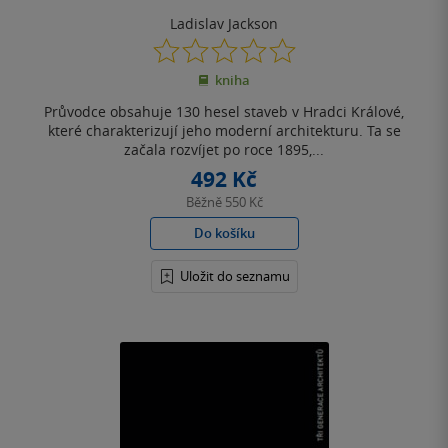
Ladislav Jackson
0.0
z
kniha
5
hvězdiček
Průvodce obsahuje 130 hesel staveb v Hradci Králové,
které charakterizují jeho moderní architekturu. Ta se
začala rozvíjet po roce 1895,...
492 Kč
Běžně
550 Kč
Do košíku
Uložit do seznamu