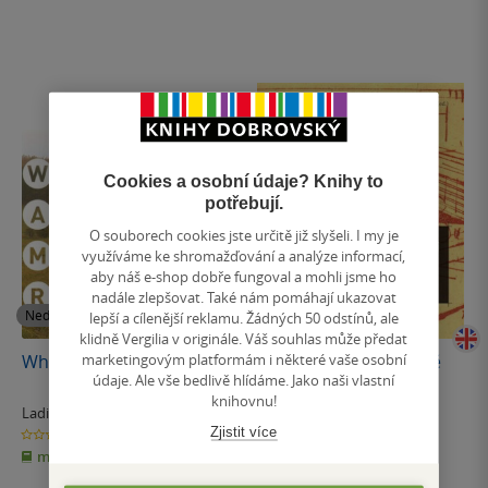
Cookies a osobní údaje? Knihy to
potřebují.
O souborech cookies jste určitě již slyšeli. I my je
využíváme ke shromažďování a analýze informací,
aby náš e-shop dobře fungoval a mohli jsme ho
nadále zlepšovat. Také nám pomáhají ukazovat
Nedostupné
Nedostupné
lepší a cílenější reklamu. Žádných 50 odstínů, ale
klidně Vergilia v originále. Váš souhlas může předat
marketingovým platformám i některé vaše osobní
What a Material!
Experimentální sídliště
údaje. Ale vše bedlivě hlídáme. Jako naši vlastní
Invalidovna
knihovnu!
Ladislav Zikmund-Lender
Ladislav Zikmund-Lender
Zjistit více
0.0
0.0
z
z
měkká vazba
měkká vazba
5
5
hvězdiček
hvězdiček