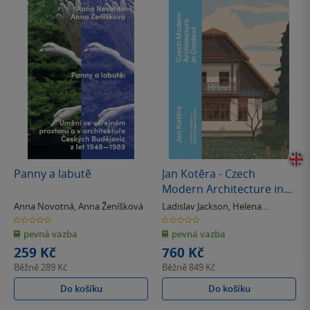
Panny a labutě
Jan Kotěra - Czech
Modern Architecture in
Context
Anna Novotná
,
Anna Ženíšková
Ladislav Jackson
,
Helena
Čapková
0.0
0.0
z
z
pevná vazba
pevná vazba
5
5
hvězdiček
hvězdiček
259 Kč
760 Kč
Běžně
289 Kč
Běžně
849 Kč
Do košíku
Do košíku