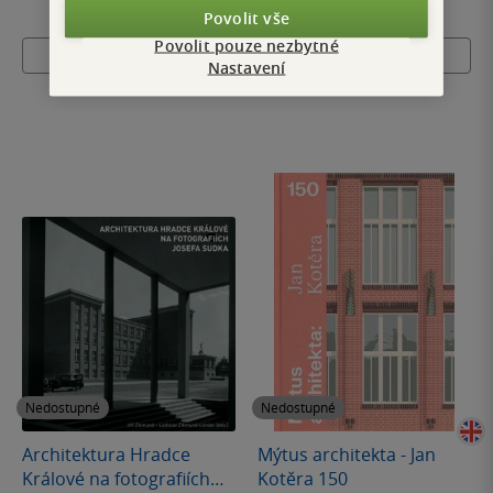
Povolit vše
Povolit pouze nezbytné
Nedostupné
Nedostupné
Nastavení
Nedostupné
Nedostupné
Architektura Hradce
Mýtus architekta - Jan
Králové na fotografiích
Kotěra 150