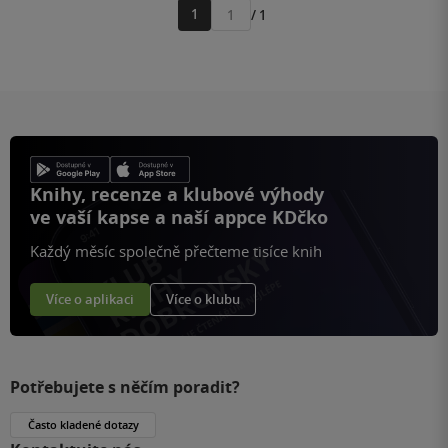
1
/ 1
Přejít
na
stránku
Knihy, recenze a klubové výhody
ve vaší kapse a naší appce KDčko
Každý měsíc společně přečteme tisíce knih
Více o aplikaci
Více o klubu
Potřebujete s něčím poradit?
Často kladené dotazy