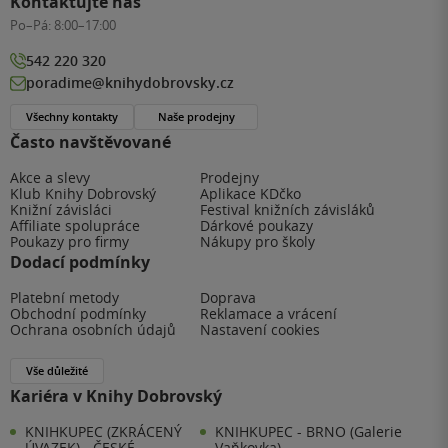
Kontaktujte nás
Po–Pá:
8:00–17:00
542 220 320
poradime@knihydobrovsky.cz
Všechny kontakty
Naše prodejny
Často navštěvované
Akce a slevy
Prodejny
Klub Knihy Dobrovský
Aplikace KDčko
Knižní závisláci
Festival knižních závisláků
Affiliate spolupráce
Dárkové poukazy
Poukazy pro firmy
Nákupy pro školy
Dodací podmínky
Platební metody
Doprava
Obchodní podmínky
Reklamace a vrácení
Ochrana osobních údajů
Nastavení cookies
Vše důležité
Kariéra v Knihy Dobrovský
KNIHKUPEC (ZKRÁCENÝ
KNIHKUPEC - BRNO (Galerie
ÚVAZEK) - ČESKÉ
Vaňkovka)