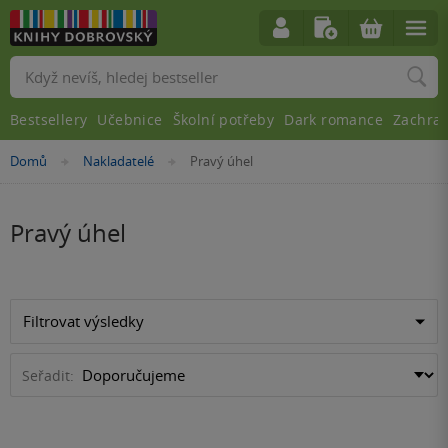
Vyhledávání
Bestsellery
Učebnice
Školní potřeby
Dark romance
Zachra
Nacházíte
Domů
Nakladatelé
Pravý úhel
»
»
se
zde:
Pravý úhel
Filtrovat výsledky
Seřadit: