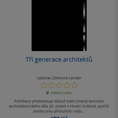
Tři generace architektů
Ladislav Zikmund-Lender
0.0
z
měkká vazba
5
hvězdiček
Publikace představuje dosud málo známý konvolut
architektonického díla 20. století v Hradci Králové, jejichž
autory jsou příslušníci rodu...