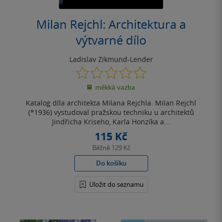
Milan Rejchl: Architektura a
výtvarné dílo
Ladislav Zikmund-Lender
0.0
z
měkká vazba
5
hvězdiček
Katalog díla architekta Milana Rejchla. Milan Rejchl
(*1936) vystudoval pražskou techniku u architektů
Jindřicha Kriseho, Karla Honzíka a...
115 Kč
Běžně
129 Kč
Do košíku
Uložit do seznamu