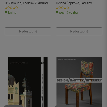
Josefa Sudka
Jiří Zikmund
,
Ladislav Zikmund-
Helena Čapková
,
Ladislav
Lender
Zikmund-Lender
0.0
0.0
z
z
kniha
pevná vazba
5
5
hvězdiček
hvězdiček
Nedostupné
Nedostupné