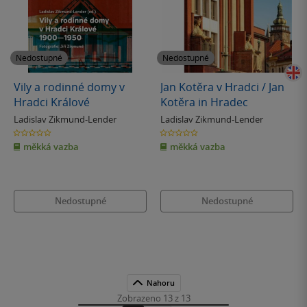
Nedostupné
Nedostupné
Vily a rodinné domy v
Jan Kotěra v Hradci / Jan
Hradci Králové
Kotěra in Hradec
Ladislav Zikmund-Lender
Ladislav Zikmund-Lender
0.0
0.0
z
z
měkká vazba
měkká vazba
5
5
hvězdiček
hvězdiček
Nedostupné
Nedostupné
Nahoru
Zobrazeno 13 z 13