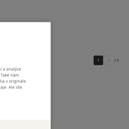
1
/ 1
Přejít
na
í a analýze
stránku
. Také nám
ia v originále.
je. Ale vše