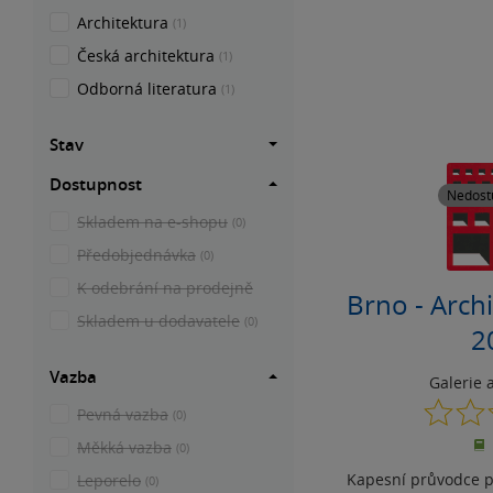
Architektura
(1)
Česká architektura
(1)
Odborná literatura
(1)
Stav
Dostupnost
Nedost
Skladem na e-shopu
(0)
Předobjednávka
(0)
K odebrání na prodejně
Brno - Arch
Skladem u dodavatele
(0)
2
Vazba
Galerie 
Pevná vazba
(0)
Měkká vazba
(0)
Kapesní průvodce p
Leporelo
(0)