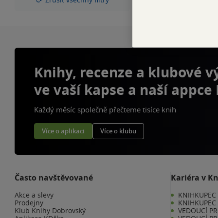
Knihy, recenze a klubové 
ve vaší kapse a naší appce
Každý měsíc společně přečteme tisíce knih
Více o aplikaci
Více o klubu
Často navštěvované
Kariéra v K
Akce a slevy
KNIHKUPEC -
Prodejny
KNIHKUPEC 
Klub Knihy Dobrovský
VEDOUCÍ PR