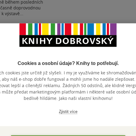
rně během posledních
současně doprovodnou
 k výstavě...
ostupné
t do seznamu
Cookies a osobní údaje? Knihy to potřebují.
Zobrazeno 3 z 3
h cookies jste určitě již slyšeli. I my je využíváme ke shromažďován
, aby náš e-shop dobře fungoval a mohli jsme ho nadále zlepšovat
vat lepší a cílenější reklamu. Žádných 50 odstínů, ale klidně Vergil
s může předat marketingovým platformám i některé vaše osobní úda
bedlivě hlídáme. Jako naši vlastní knihovnu!
Zjistit více