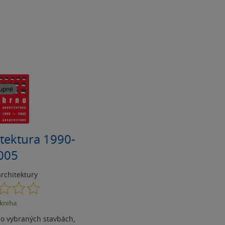
upné
itektura 1990-
005
architektury
0.0
z
kniha
5
hvězdiček
o vybraných stavbách,