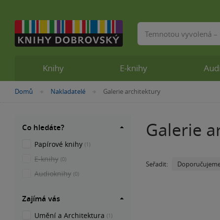
Vyhledávání
Knihy
E-knihy
Aud
Nacházíte
Domů
Nakladatelé
Galerie architektury
»
»
se
zde:
Galerie a
Co hledáte?
Papírové knihy
(1)
E-knihy
(0)
Doporučujem
Seřadit:
Audioknihy
(0)
Zajímá vás
Umění a Architektura
(1)