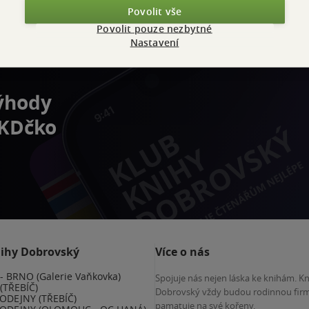
Povolit vše
Povolit pouze nezbytné
Nastavení
výhody
 KDčko
nihy Dobrovský
Více o nás
 BRNO (Galerie Vaňkovka)
Spojuje nás nejen láska ke knihám. K
(TŘEBÍČ)
Dobrovský vždy budou rodinnou firm
ODEJNY (TŘEBÍČ)
pamatuje na své kořeny.