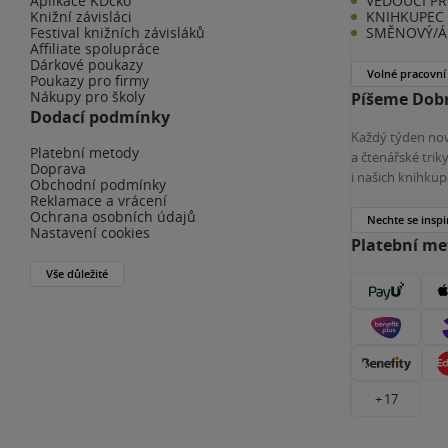
Aplikace KDčko
VEDOUCÍ PR
Knižní závisláci
KNIHKUPEC 
Festival knižních závisláků
SMĚNOVÝ/Á 
Affiliate spolupráce
Dárkové poukazy
Volné pracovní
Poukazy pro firmy
Nákupy pro školy
Píšeme Dobr
Dodací podmínky
Každý týden nov
Platební metody
a čtenářské tri
Doprava
i našich knihkup
Obchodní podmínky
Reklamace a vrácení
Ochrana osobních údajů
Nechte se inspi
Nastavení cookies
Platební m
Vše důležité
+ 17