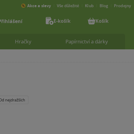
Akce a slevy
Vše důležité
Klub
Blog
Prodejny
E-košík
Košík
Přihlášení
Hračky
Papírnictví a dárky
Od nejdražších