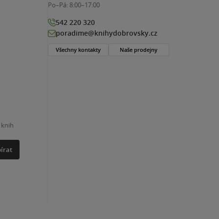
Po–Pá:
8:00–17:00
542 220 320
poradime@knihydobrovsky.cz
Všechny kontakty
Naše prodejny
 knih
írat