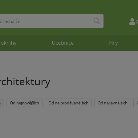
ioknihy
Učebnice
Hry
rchitektury
e
Od nejnovějších
Od nejprodávanějších
Od nejlevnějších