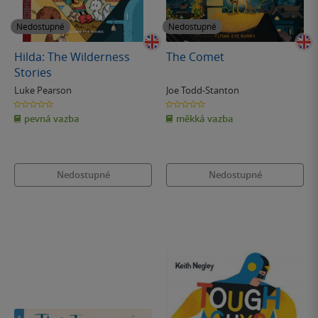
Nedostupné
Nedostupné
Hilda: The Wilderness
The Comet
Stories
Luke Pearson
Joe Todd-Stanton
0.0
0.0
z
z
pevná vazba
měkká vazba
5
5
hvězdiček
hvězdiček
Nedostupné
Nedostupné