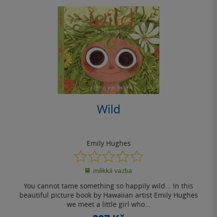
Wild
Emily Hughes
0.0
z
měkká vazba
5
hvězdiček
You cannot tame something so happily wild... In this
beautiful picture book by Hawaiian artist Emily Hughes
we meet a little girl who...