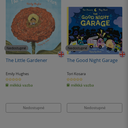
Nedostupné
Nedostupné
The Little Gardener
The Good Night Garage
Emily Hughes
Tori Kosara
0.0
0.0
z
z
měkká vazba
měkká vazba
5
5
hvězdiček
hvězdiček
Nedostupné
Nedostupné