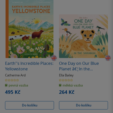
Earth''s Incredible Places:
One Day on Our Blue
Yellowstone
Planet â€¦In the
Savannah
Catherine Ard
Ella Bailey
0.0
0.0
z
z
pevná vazba
měkká vazba
5
5
hvězdiček
hvězdiček
495 Kč
264 Kč
Do košíku
Do košíku