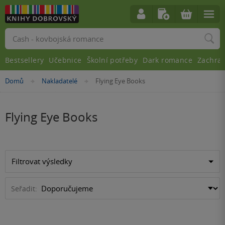
Vyhledávání
Bestsellery
Učebnice
Školní potřeby
Dark romance
Zachra
Nacházíte
Domů
Nakladatelé
Flying Eye Books
»
»
se
zde:
Flying Eye Books
Filtrovat výsledky
Seřadit: