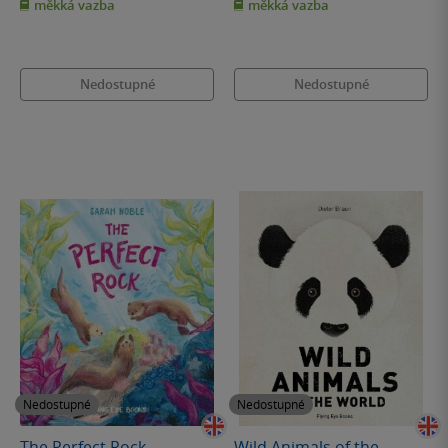
měkká vazba
měkká vazba
5
5
hvězdiček
hvězdiček
Nedostupné
Nedostupné
Nedostupné
Nedostupné
The Perfect Rock
Wild Animals of the