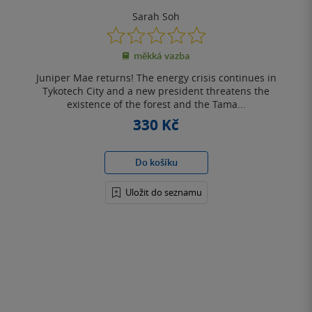
Sarah Soh
0.0
z
měkká vazba
5
hvězdiček
Juniper Mae returns! The energy crisis continues in
Tykotech City and a new president threatens the
existence of the forest and the Tama...
330 Kč
Do košíku
Uložit do seznamu