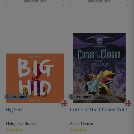
Nedostupné
Nedostupné
Nedostupné
Nedostupné
Big Hid
Curse of the Chosen Vol 1
Flying Eye Books
Alexis Deacon
0.0
0.0
z
z