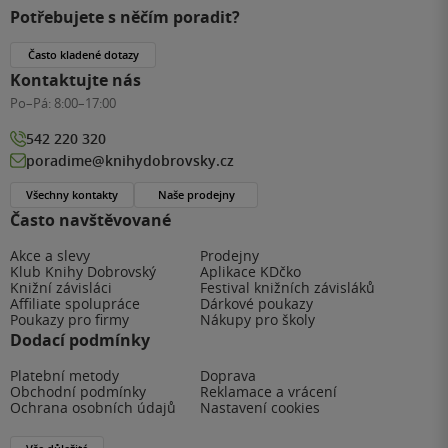
Potřebujete s něčím poradit?
Často kladené dotazy
Kontaktujte nás
Po–Pá:
8:00–17:00
542 220 320
poradime@knihydobrovsky.cz
Všechny kontakty
Naše prodejny
Často navštěvované
Akce a slevy
Prodejny
Klub Knihy Dobrovský
Aplikace KDčko
Knižní závisláci
Festival knižních závisláků
Affiliate spolupráce
Dárkové poukazy
Poukazy pro firmy
Nákupy pro školy
Dodací podmínky
Platební metody
Doprava
Obchodní podmínky
Reklamace a vrácení
Ochrana osobních údajů
Nastavení cookies