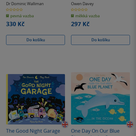
Dr Dominic Walliman
Owen Davey
0.0
0.0
z
z
pevná vazba
měkká vazba
5
5
hvězdiček
hvězdiček
330 Kč
297 Kč
Do košíku
Do košíku
The Good Night Garage
One Day On Our Blue