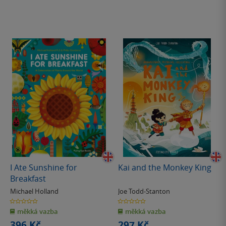
I Ate Sunshine for
Kai and the Monkey King
Breakfast
Michael Holland
Joe Todd-Stanton
0.0
0.0
z
z
měkká vazba
měkká vazba
5
5
hvězdiček
hvězdiček
396 Kč
297 Kč