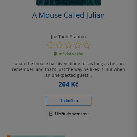
A Mouse Called Julian
Joe Todd-Stanton
0.0
z
měkká vazba
5
hvězdiček
Julian the mouse has lived alone for as long as he can
remember, and that's just the way he likes it. But when
an unexpected guest...
264 Kč
Do košíku
Uložit do seznamu