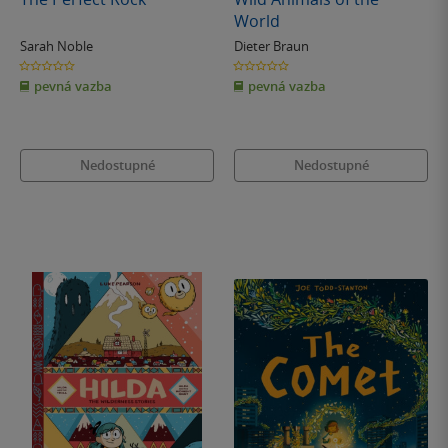
World
Sarah Noble
Dieter Braun
0.0
0.0
z
z
pevná vazba
pevná vazba
5
5
hvězdiček
hvězdiček
Nedostupné
Nedostupné