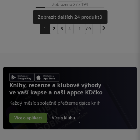
Zobrazeno 27 z 194
Zobrazit dalších 24 produktů
1
2
3
4
/ 9
Přejít
na
stránku
Knihy, recenze a klubové výhody
ve vaší kapse a naší appce KDčko
Každý měsíc společně přečteme tisíce knih
Více o aplikaci
Více o klubu