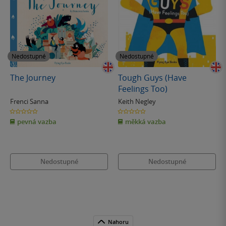
Nedostupné
Nedostupné
The Journey
Tough Guys (Have
Feelings Too)
Frenci Sanna
Keith Negley
0.0
0.0
z
z
pevná vazba
měkká vazba
5
5
hvězdiček
hvězdiček
Nedostupné
Nedostupné
Nahoru