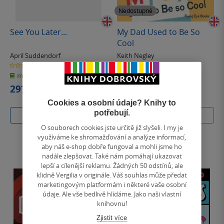
Nedostupné
See You Later...
My Dad Used to Be So
Cool
April Suddendorf
Keith Negley
0.0
0.0
z
z
měkká vazba
měkká vazba
5
5
hvězdiček
hvězdiček
297 Kč
Cookies a osobní údaje? Knihy to
potřebují.
Do košíku
Nedostupné
O souborech cookies jste určitě již slyšeli. I my je
využíváme ke shromažďování a analýze informací,
aby náš e-shop dobře fungoval a mohli jsme ho
nadále zlepšovat. Také nám pomáhají ukazovat
lepší a cílenější reklamu. Žádných 50 odstínů, ale
klidně Vergilia v originále. Váš souhlas může předat
marketingovým platformám i některé vaše osobní
údaje. Ale vše bedlivě hlídáme. Jako naši vlastní
knihovnu!
Zjistit více