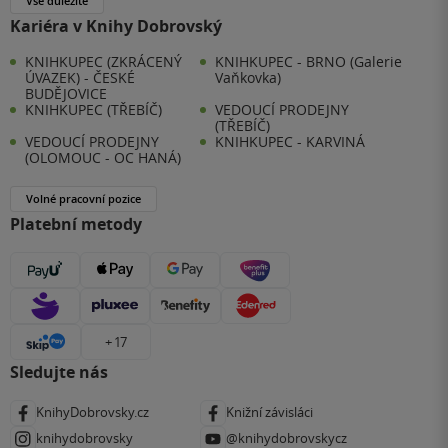
Vše důležité
Kariéra v Knihy Dobrovský
KNIHKUPEC (ZKRÁCENÝ
KNIHKUPEC - BRNO (Galerie
ÚVAZEK) - ČESKÉ
Vaňkovka)
BUDĚJOVICE
KNIHKUPEC (TŘEBÍČ)
VEDOUCÍ PRODEJNY
(TŘEBÍČ)
VEDOUCÍ PRODEJNY
KNIHKUPEC - KARVINÁ
(OLOMOUC - OC HANÁ)
Volné pracovní pozice
Platební metody
+ 17
Sledujte nás
KnihyDobrovsky.cz
Knižní závisláci
knihydobrovsky
@knihydobrovskycz