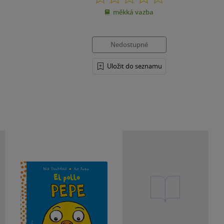
z
měkká vazba
5
hvězdiček
Nedostupné
Uložit do seznamu