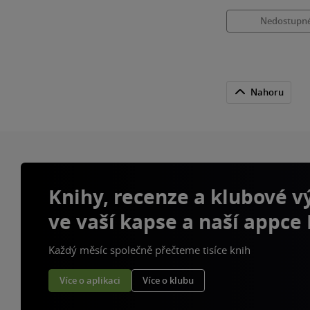
Nedostupn
Nahoru
Knihy, recenze a klubové 
ve vaší kapse a naší appce
Každý měsíc společně přečteme tisíce knih
Více o aplikaci
Více o klubu