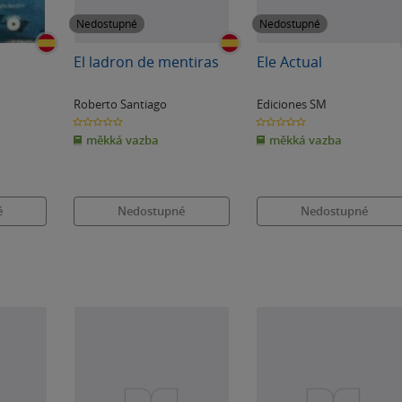
Nedostupné
Nedostupné
El ladron de mentiras
Ele Actual
Roberto Santiago
Ediciones SM
0.0
0.0
z
z
měkká vazba
měkká vazba
5
5
hvězdiček
hvězdiček
é
Nedostupné
Nedostupné