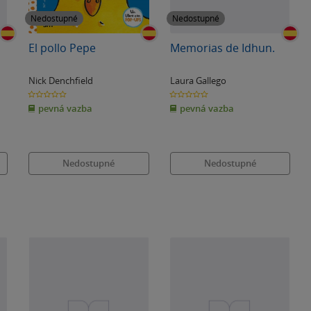
Nedostupné
Nedostupné
El pollo Pepe
Memorias de Idhun.
Nick Denchfield
Laura Gallego
0.0
0.0
z
z
pevná vazba
pevná vazba
5
5
hvězdiček
hvězdiček
Nedostupné
Nedostupné