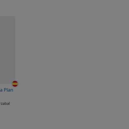
ta Plan
rzabal