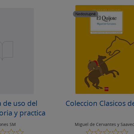
Nedostupné
 de uso del
Coleccion Clasicos 
oria y practica
iones SM
Miguel de Cervantes y Saave
0.0
0.0