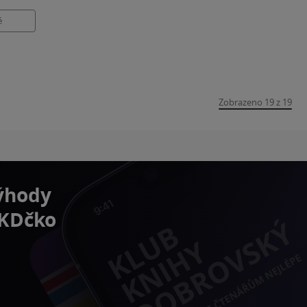
é
Zobrazeno 19 z 19
výhody
 KDčko