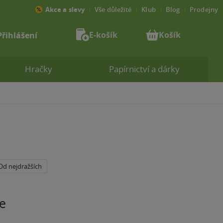
Akce a slevy
Vše důležité
Klub
Blog
Prodejny
E-košík
Košík
Přihlášení
Hračky
Papírnictví a dárky
Od nejdražších
e