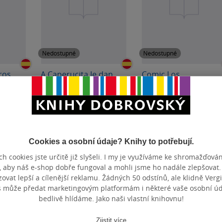
Nedostupné
Nedostupné
aros
A Caperucita le dan
Comic Los
gato por lobo
Futbolisimos 1: El
misterio de los
Carlos Reviejo
Roberto Santiago
arbitros voladores
0.0
0.0
z
z
měkká vazba
pevná vazba
5
5
hvězdiček
hvězdiček
Cookies a osobní údaje? Knihy to potřebují.
h cookies jste určitě již slyšeli. I my je využíváme ke shromažďován
é
Nedostupné
Nedostupné
, aby náš e-shop dobře fungoval a mohli jsme ho nadále zlepšovat
vat lepší a cílenější reklamu. Žádných 50 odstínů, ale klidně Vergil
s může předat marketingovým platformám i některé vaše osobní úda
bedlivě hlídáme. Jako naši vlastní knihovnu!
Zjistit více