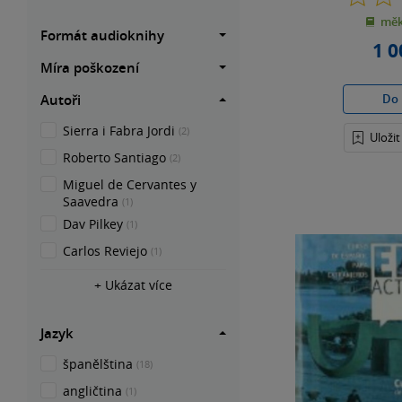
měk
Formát audioknihy
1 0
Míra poškození
Do 
Autoři
Sierra i Fabra Jordi
(2)
Uloži
Roberto Santiago
(2)
Miguel de Cervantes y
Saavedra
(1)
Dav Pilkey
(1)
Carlos Reviejo
(1)
+ Ukázat více
Jazyk
španělština
(18)
angličtina
(1)