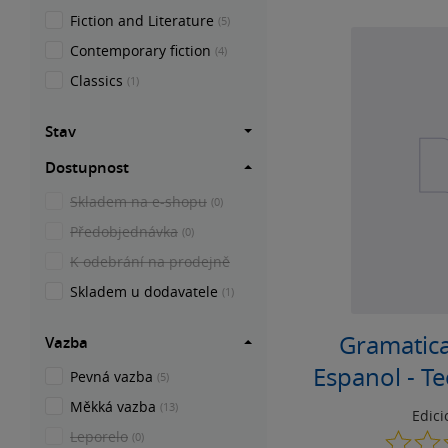
Fiction and Literature
(5)
Contemporary fiction
(4)
Classics
(1)
Stav
Dostupnost
Skladem na e-shopu
(0)
Předobjednávka
(0)
K odebrání na prodejně
Skladem u dodavatele
(1)
Gramatica
Vazba
Espanol - Te
Pevná vazba
(5)
Měkká vazba
(13)
Edic
Leporelo
(0)