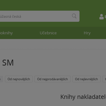
ioknihy
Učebnice
Hry
s SM
e
Od nejnovějších
Od nejprodávanějších
Od nejlevnějších
Knihy nakladatel