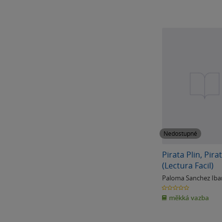
Nedostupné
Pirata Plin, Pira
(Lectura Facil)
Paloma Sanchez Iba
0.0
z
měkká vazba
5
hvězdiček