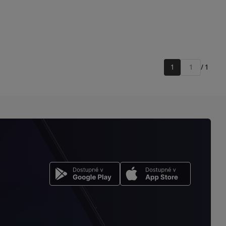
1
/ 1
Přejít
na
stránku