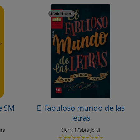
Nedostupné
de SM
El fabuloso mundo de las
letras
dra
Sierra i Fabra Jordi
0.0