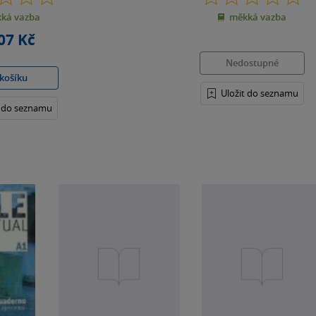
z
z
ká vazba
měkká vazba
5
5
hvězdiček
hvězdiček
07 Kč
Nedostupné
košíku
Uložit do seznamu
t do seznamu