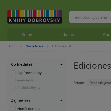
Vyhledávání
Knihy
E-knihy
Aud
Nacházíte
Domů
Nakladatelé
Ediciones SM
»
»
se
zde:
Edicione
Co hledáte?
Papírové knihy
(19)
E-knihy
(0)
Doporučujem
Seřadit:
Audioknihy
(0)
Zajímá vás
Nonfiction
(10)