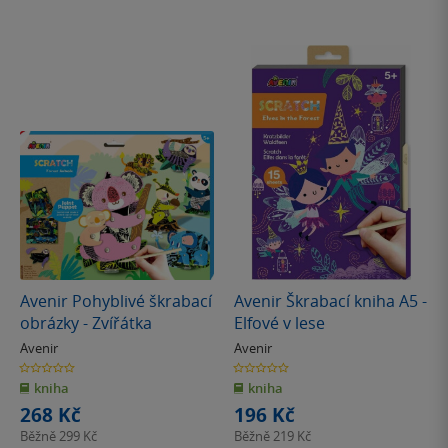
Avenir Pohyblivé škrabací
Avenir Škrabací kniha A5 -
obrázky - Zvířátka
Elfové v lese
Avenir
Avenir
0.0
0.0
z
z
kniha
kniha
5
5
hvězdiček
hvězdiček
268 Kč
196 Kč
Běžně
299 Kč
Běžně
219 Kč