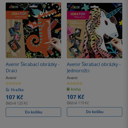
Avenir Škrabací obrázky -
Avenir Škrabací obrázky -
Draci
Jednorožci
Avenir
Avenir
0.0
0.0
z
z
kniha
5
5
Hračka
hvězdiček
hvězdiček
107 Kč
107 Kč
Běžně
119 Kč
Běžně
120 Kč
Do košíku
Do košíku