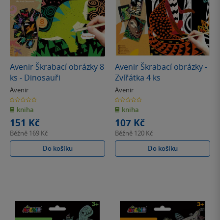
Avenir Škrabací obrázky 8
Avenir Škrabací obrázky -
ks - Dinosauři
Zvířátka 4 ks
Avenir
Avenir
0.0
0.0
z
z
kniha
kniha
5
5
hvězdiček
hvězdiček
151 Kč
107 Kč
Běžně
169 Kč
Běžně
120 Kč
Do košíku
Do košíku