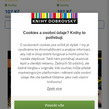
z
z
kniha
kniha
5
5
hvězdiček
hvězdiček
107 Kč
107 Kč
Běžně
120 Kč
Běžně
120 Kč
Do košíku
Do košíku
Cookies a osobní údaje? Knihy to
potřebují.
O souborech cookies jste určitě již slyšeli. I my je
využíváme ke shromažďování a analýze informací,
aby náš e-shop dobře fungoval a mohli jsme ho
nadále zlepšovat. Také nám pomáhají ukazovat
lepší a cílenější reklamu. Žádných 50 odstínů, ale
klidně Vergilia v originále. Váš souhlas může předat
marketingovým platformám i některé vaše osobní
údaje. Ale vše bedlivě hlídáme. Jako naši vlastní
knihovnu!
Zjistit více
Povolit vše