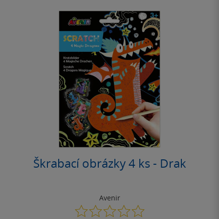
Škrabací obrázky 4 ks - Drak
Avenir
0.0
z