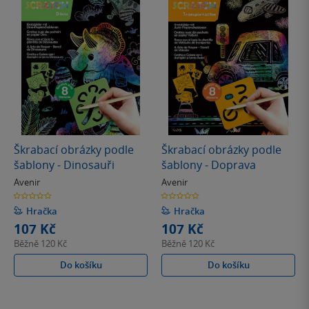
Škrabací obrázky podle
Škrabací obrázky podle
šablony - Dinosauři
šablony - Doprava
Avenir
Avenir
0.0
0.0
z
z
5
5
Hračka
Hračka
hvězdiček
hvězdiček
107 Kč
107 Kč
Běžně
120 Kč
Běžně
120 Kč
Do košíku
Do košíku