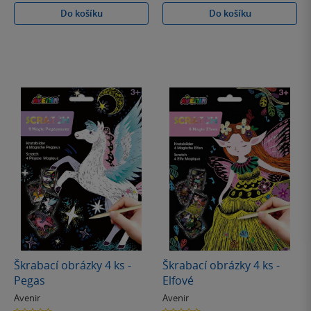
Do košíku
Do košíku
Škrabací obrázky 4 ks -
Škrabací obrázky 4 ks -
Pegas
Elfové
Avenir
Avenir
0.0
0.0