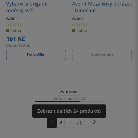
Vybarvi si origami -
Avenir Mozaikový obrázek
mořský svět
- Dinosauři
Avenir
Avenir
0.0
0.0
z
z
kniha
kniha
5
5
hvězdiček
hvězdiček
161 Kč
Běžně
180 Kč
Do košíku
Nedostupné
Nahoru
Zobrazeno 27 z 41
Zobrazit dalších 24 produktů
1
2
/ 2
Přejít
na