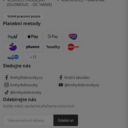
(OLOMOUC - OC HANÁ)
Volné pracovní pozice
Platební metody
+ 17
Sledujte nás
KnihyDobrovsky.cz
Knižní závisláci
knihydobrovsky
@knihydobrovskycz
@knihydobrovsky
Odebírejte nás
Každý měsíc společně přečteme tisíce knih
Odebírat