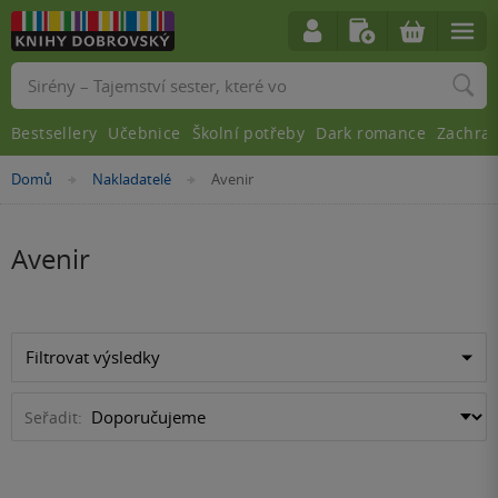
Vyhledávání
Bestsellery
Učebnice
Školní potřeby
Dark romance
Zachra
Nacházíte
Domů
Nakladatelé
Avenir
»
»
se
zde:
Avenir
Filtrovat výsledky
Seřadit: