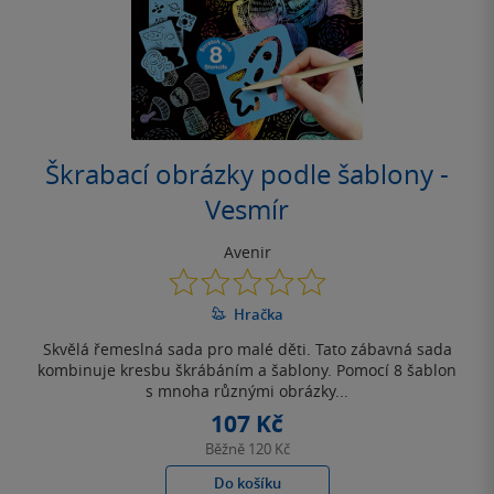
Škrabací obrázky podle šablony -
Vesmír
Avenir
0.0
z
Hračka
5
hvězdiček
Skvělá řemeslná sada pro malé děti. Tato zábavná sada
kombinuje kresbu škrábáním a šablony. Pomocí 8 šablon
s mnoha různými obrázky...
107 Kč
Běžně
120 Kč
Do košíku