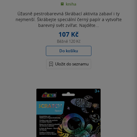
kniha
5
hvězdiček
Úžasně pestrobarevná škrábací aktivita zabaví i ty
nejmenší. Škrábejte speciální černý papír a vytvořte
barevný svět zvířat. Najděte...
107 Kč
Běžně
120 Kč
Do košíku
Uložit do seznamu