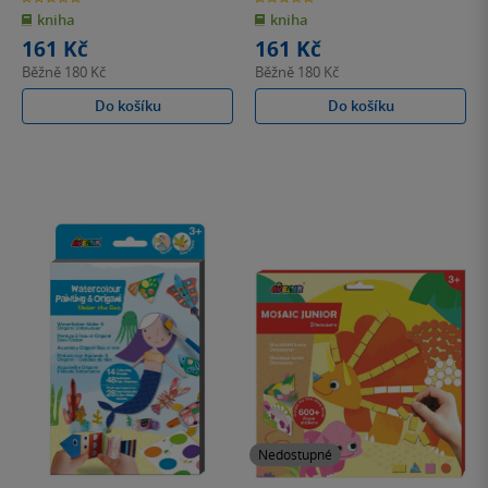
z
z
kniha
kniha
5
5
hvězdiček
hvězdiček
161 Kč
161 Kč
Běžně
180 Kč
Běžně
180 Kč
Do košíku
Do košíku
Nedostupné