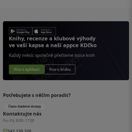
stránku
Knihy, recenze a klubové výhody
ve vaší kapse a naší appce KDčko
Každý měsíc společně přečteme tisíce knih
Více o aplikaci
Více o klubu
Potřebujete s něčím poradit?
Často kladené dotazy
Kontaktujte nás
Po–Pá:
8:00–17:00
542 220 320