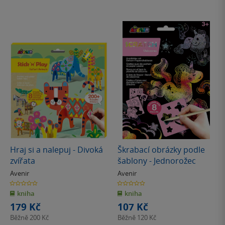
Hraj si a nalepuj - Divoká
Škrabací obrázky podle
zvířata
šablony - Jednorožec
Avenir
Avenir
0.0
0.0
z
z
kniha
kniha
5
5
hvězdiček
hvězdiček
179 Kč
107 Kč
Běžně
200 Kč
Běžně
120 Kč