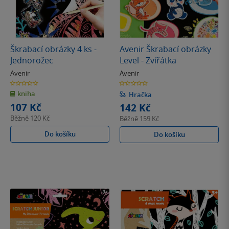
Škrabací obrázky 4 ks -
Avenir Škrabací obrázky
Jednorožec
Level - Zvířátka
Avenir
Avenir
0.0
0.0
z
z
kniha
5
5
Hračka
hvězdiček
hvězdiček
107 Kč
142 Kč
Běžně
120 Kč
Běžně
159 Kč
Do košíku
Do košíku