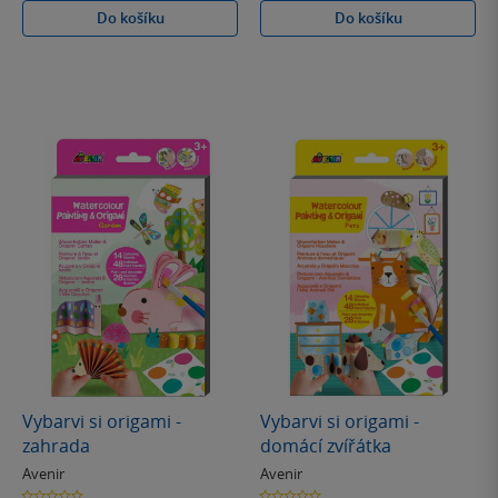
Do košíku
Do košíku
Vybarvi si origami -
Vybarvi si origami -
zahrada
domácí zvířátka
Avenir
Avenir
0.0
0.0