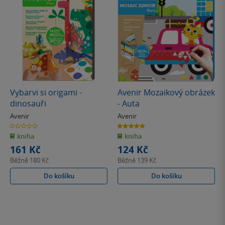
Vybarvi si origami -
Avenir Mozaikový obrázek
dinosauři
- Auta
Avenir
Avenir
0.0
5.0
z
z
kniha
kniha
5
5
hvězdiček
hvězdiček
161 Kč
124 Kč
Běžně
180 Kč
Běžně
139 Kč
Do košíku
Do košíku