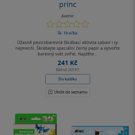
princ
Avenir
0.0
z
Hračka
5
hvězdiček
Úžasně pestrobarevná škrábací aktivita zabaví i ty
nejmenší. Škrábejte speciální černý papír a vytvořte
barevný svět zvířat. Najděte...
241 Kč
Běžně
269 Kč
Do košíku
Uložit do seznamu