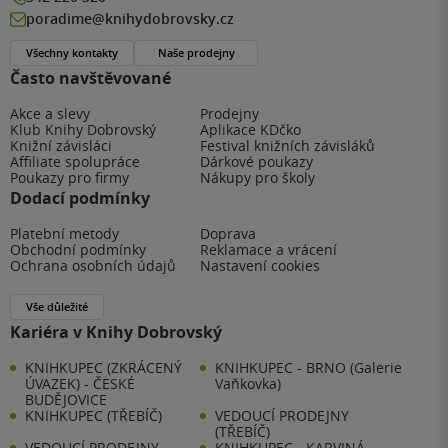
poradime@knihydobrovsky.cz
Všechny kontakty
Naše prodejny
Často navštěvované
Akce a slevy
Prodejny
Klub Knihy Dobrovský
Aplikace KDčko
Knižní závisláci
Festival knižních závisláků
Affiliate spolupráce
Dárkové poukazy
Poukazy pro firmy
Nákupy pro školy
Dodací podmínky
Platební metody
Doprava
Obchodní podmínky
Reklamace a vrácení
Ochrana osobních údajů
Nastavení cookies
Vše důležité
Kariéra v Knihy Dobrovský
KNIHKUPEC (ZKRÁCENÝ
KNIHKUPEC - BRNO (Galerie
ÚVAZEK) - ČESKÉ
Vaňkovka)
BUDĚJOVICE
KNIHKUPEC (TŘEBÍČ)
VEDOUCÍ PRODEJNY
(TŘEBÍČ)
VEDOUCÍ PRODEJNY
KNIHKUPEC - KARVINÁ