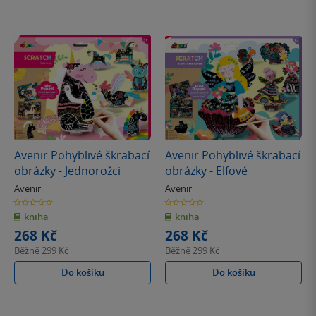
Avenir Pohyblivé škrabací
Avenir Pohyblivé škrabací
obrázky - Jednorožci
obrázky - Elfové
Avenir
Avenir
0.0
0.0
z
z
kniha
kniha
5
5
hvězdiček
hvězdiček
268 Kč
268 Kč
Běžně
299 Kč
Běžně
299 Kč
Do košíku
Do košíku