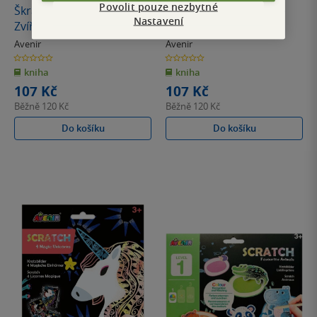
Povolit pouze nezbytné
Škrabací obrázky 4 ks -
Škrabací obrázky 4 ks -
Nastavení
Zvířátka
Ptáci
Avenir
Avenir
0.0
0.0
z
z
kniha
kniha
5
5
hvězdiček
hvězdiček
107 Kč
107 Kč
Běžně
120 Kč
Běžně
120 Kč
Do košíku
Do košíku