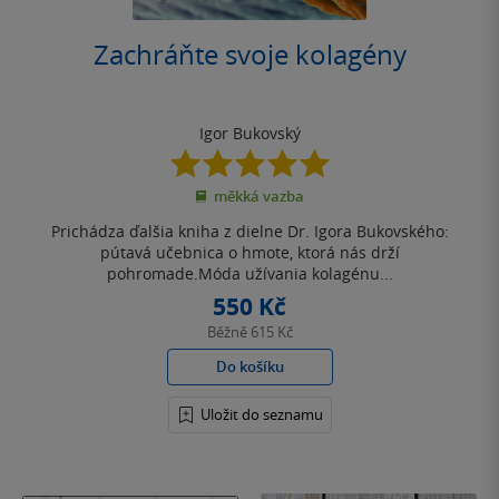
Zachráňte svoje kolagény
Igor Bukovský
5.0
z
měkká vazba
5
hvězdiček
Prichádza ďalšia kniha z dielne Dr. Igora Bukovského:
pútavá učebnica o hmote, ktorá nás drží
pohromade.Móda užívania kolagénu...
550 Kč
Běžně
615 Kč
Do košíku
Uložit do seznamu