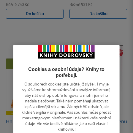
Běžně
750 Kč
Běžně
931 Kč
Do košíku
Do košíku
Cookies a osobní údaje? Knihy to
potřebují.
O souborech cookies jste určitě již slyšeli. I my je
využíváme ke shromažďování a analýze informací,
aby náš e-shop dobře fungoval a mohli jsme ho
nadále zlepšovat. Také nám pomáhají ukazovat
lepší a cílenější reklamu. Žádných 50 odstínů, ale
Nedostupné
klidně Vergilia v originále. Váš souhlas může předat
marketingovým platformám i některé vaše osobní
Hneď to bude, Anjelik
Návod na přežití pro ženu
údaje. Ale vše bedlivě hlídáme. Jako naši vlastní
knihovnu!