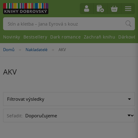
Vyhledávání
Novinky
Bestsellery
Dark romance
Zachraň knihu
Dárkové 
Nacházíte
Domů
Nakladatelé
AKV
»
»
se
zde:
AKV
Filtrovat výsledky
Seřadit: