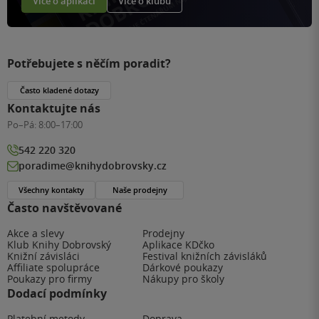
Více o aplikaci
Více o klubu
Potřebujete s něčím poradit?
Často kladené dotazy
Kontaktujte nás
Po–Pá:
8:00–17:00
542 220 320
poradime@knihydobrovsky.cz
Všechny kontakty
Naše prodejny
Často navštěvované
Akce a slevy
Prodejny
Klub Knihy Dobrovský
Aplikace KDčko
Knižní závisláci
Festival knižních závisláků
Affiliate spolupráce
Dárkové poukazy
Poukazy pro firmy
Nákupy pro školy
Dodací podmínky
Platební metody
Doprava