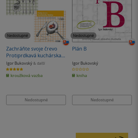
Nedostupné
Nedostupné
Zachráňte svoje črevo
Plán B
Protiprdkavá kuchárska
kniha
Igor Bukovský
Igor Bukovský
& další
5.0
0.0
z
z
kroužková vazba
kniha
5
5
hvězdiček
hvězdiček
Nedostupné
Nedostupné