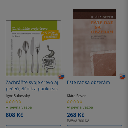
Zachráňte svoje črevo aj
Ešte raz sa obzerám
pečeň, žlčník a pankreas
Igor Bukovský
Klára Sever
0.0
0.0
z
z
pevná vazba
pevná vazba
5
5
hvězdiček
hvězdiček
808 Kč
268 Kč
Běžně
300 Kč