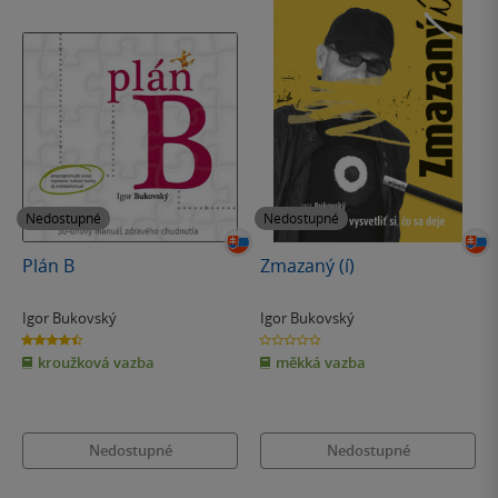
Nedostupné
Nedostupné
Plán B
Zmazaný (í)
Igor Bukovský
Igor Bukovský
4.5
0.0
z
z
kroužková vazba
měkká vazba
5
5
hvězdiček
hvězdiček
Nedostupné
Nedostupné