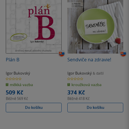
Plán B
Sendviče na zdravie!
Igor Bukovský
Igor Bukovský
& další
0.0
0.0
z
z
měkká vazba
kroužková vazba
5
5
hvězdiček
hvězdiček
509 Kč
374 Kč
Běžně
569 Kč
Běžně
418 Kč
Do košíku
Do košíku