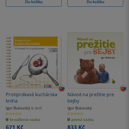
Do košíku
Do košíku
Protiprdkavá kuchárska
Návod na prežitie pre
kniha
bejby
Igor Bukovský
Igor Bukovský
& další
0.0
0.0
z
z
kroužková vazba
pevná vazba
5
5
hvězdiček
hvězdiček
671 Kč
833 Kč