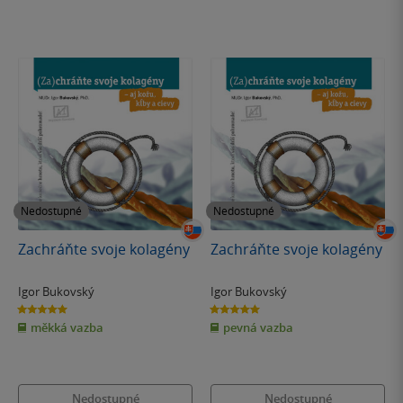
Nedostupné
Nedostupné
Zachráňte svoje kolagény
Zachráňte svoje kolagény
Igor Bukovský
Igor Bukovský
5.0
5.0
z
z
měkká vazba
pevná vazba
5
5
hvězdiček
hvězdiček
Nedostupné
Nedostupné