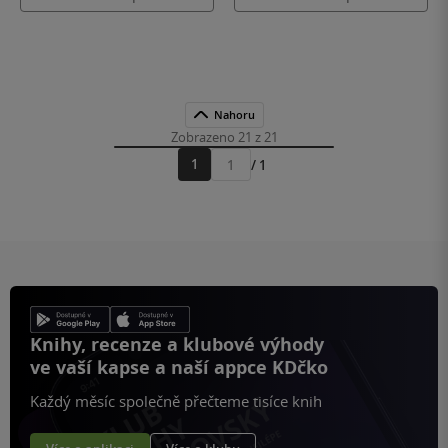
Nahoru
Zobrazeno 21 z 21
1
/ 1
Přejít
na
stránku
Knihy, recenze a klubové výhody
ve vaší kapse a naší appce KDčko
Každý měsíc společně přečteme tisíce knih