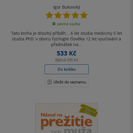
Igor Bukovský
5.0
z
pevná vazba
5
hvězdiček
Tato kniha je dlouhý příběh... 6 let studia medicíny 5 let
studia PhD. v oboru Fyzilogie člověka 12 let vyučování a
přednášek na...
533 Kč
Běžně
595 Kč
Do košíku
Uložit do seznamu