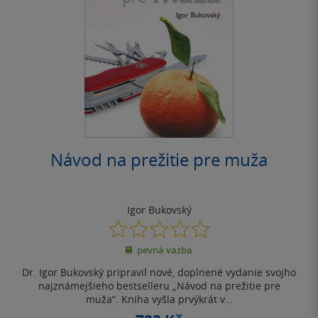
Návod na prežitie pre muža
Igor Bukovský
0.0
z
pevná vazba
5
hvězdiček
Dr. Igor Bukovský pripravil nové, doplnené vydanie svojho
najznámejšieho bestselleru „Návod na prežitie pre
muža“. Kniha vyšla prvýkrát v...