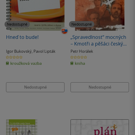
Nedostupné
Nedostupné
Hneď to bude!
„Spravedlnost“ mocných
– Kmotři a pěšáci českých
mafií
Igor Bukovský
,
Pavol Lipták
Petr Horálek
0.0
0.0
z
z
kroužková vazba
kniha
5
5
hvězdiček
hvězdiček
Nedostupné
Nedostupné