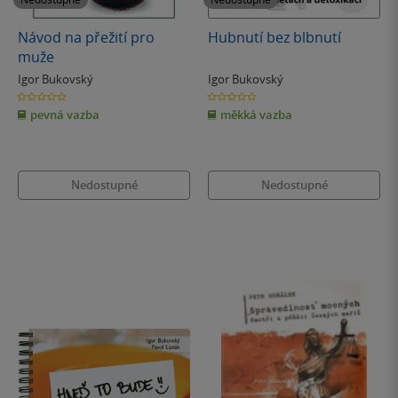
Návod na přežití pro
Hubnutí bez blbnutí
muže
Igor Bukovský
Igor Bukovský
0.0
0.0
z
z
pevná vazba
měkká vazba
5
5
hvězdiček
hvězdiček
Nedostupné
Nedostupné