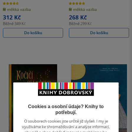
4.6
4.8
z
z
měkká vazba
měkká vazba
5
5
hvězdiček
hvězdiček
312 Kč
268 Kč
Běžně
349 Kč
Běžně
299 Kč
Do košíku
Do košíku
Cookies a osobní údaje? Knihy to
potřebují.
O souborech cookies jste určitě již slyšeli. I my je
využíváme ke shromažďování a analýze informací,