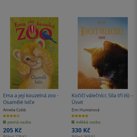
Ema a její kouzelná zoo -
Kočičí válečníci: Síla tří (6) –
Osamělé lvíče
Úsvit
Amelia Cobb
Erin Hunterová
4.5
5.0
z
z
pevná vazba
měkká vazba
5
5
hvězdiček
hvězdiček
205 Kč
330 Kč
Běžně
229 Kč
Běžně
369 Kč