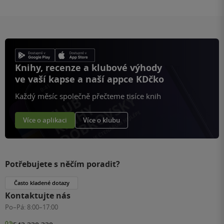
Knihy, recenze a klubové výhody
ve vaší kapse a naší appce KDčko
Každý měsíc společně přečteme tisíce knih
Více o aplikaci
Více o klubu
Potřebujete s něčím poradit?
Často kladené dotazy
Kontaktujte nás
Po–Pá:
8:00–17:00