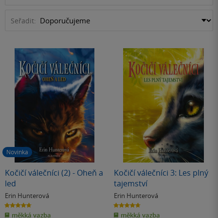
jejich pohodlí. Děti se při čtení setkají s tématy péče, odpovědnosti,
podezřením, že vede tajný noční život, možná nebudou tak daleko od
důvěry, samostatnosti i laskavého vztahu ke zvířatům.
pravdy.
Seřadit:
Novinka
Kočičí válečníci (2) - Oheň a
Kočičí válečníci 3: Les plný
led
tajemství
Erin Hunterová
Erin Hunterová
4.7
4.7
z
z
měkká vazba
měkká vazba
5
5