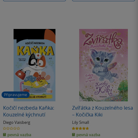
Připravujeme
Kočičí nezbeda Kaňka:
Zvířátka z Kouzelného lesa
Kouzelné kýchnutí
– Kočička Kiki
Diego Vaisberg
Lily Small
0.0
4.7
z
z
pevná vazba
pevná vazba
5
5
hvězdiček
hvězdiček