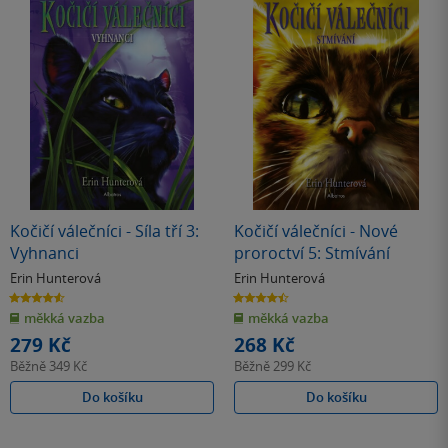
Kočičí válečníci - Síla tří 3:
Kočičí válečníci - Nové
Vyhnanci
proroctví 5: Stmívání
Erin Hunterová
Erin Hunterová
4.6
4.5
z
z
měkká vazba
měkká vazba
5
5
hvězdiček
hvězdiček
279 Kč
268 Kč
Běžně
349 Kč
Běžně
299 Kč
Do košíku
Do košíku