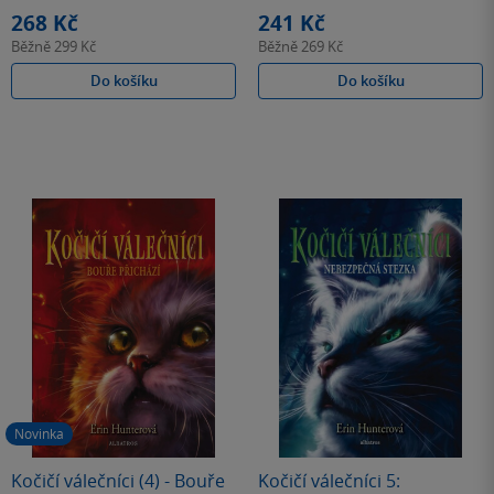
hvězdiček
hvězdiček
268 Kč
241 Kč
Běžně
299 Kč
Běžně
269 Kč
Do košíku
Do košíku
Novinka
Kočičí válečníci (4) - Bouře
Kočičí válečníci 5: