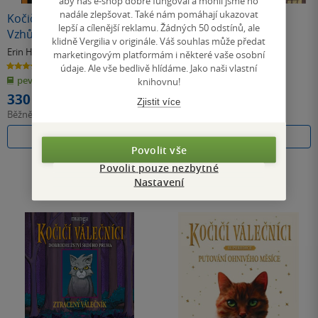
aby náš e-shop dobře fungoval a mohli jsme ho
nadále zlepšovat. Také nám pomáhají ukazovat
Kočičí válečníci (1) EXTRA -
Kočičí dům
lepší a cílenější reklamu. Žádných 50 odstínů, ale
Vzhůru do divočiny
klidně Vergilia v originále. Váš souhlas může předat
Erin Hunterová
Chih-Hao Yen
marketingovým platformám i některé vaše osobní
4.8
5.0
údaje. Ale vše bedlivě hlídáme. Jako naši vlastní
z
z
pevná vazba
pevná vazba
5
5
knihovnu!
hvězdiček
hvězdiček
330 Kč
357 Kč
Zjistit více
Běžně
369 Kč
Běžně
399 Kč
Do košíku
Do košíku
Povolit vše
Povolit pouze nezbytné
Nastavení