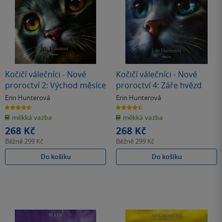
Kočičí válečníci - Nové
Kočičí válečníci - Nové
proroctví 2: Východ měsíce
proroctví 4: Záře hvězd
Erin Hunterová
Erin Hunterová
4.6
4.5
z
z
měkká vazba
měkká vazba
5
5
hvězdiček
hvězdiček
268 Kč
268 Kč
Běžně
299 Kč
Běžně
299 Kč
Do košíku
Do košíku