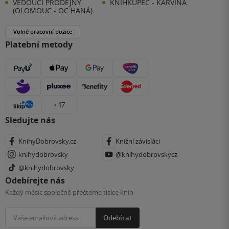
VEDOUCÍ PRODEJNY
KNIHKUPEC - KARVINÁ
(OLOMOUC - OC HANÁ)
Volné pracovní pozice
Platební metody
+ 17
Sledujte nás
KnihyDobrovsky.cz
Knižní závisláci
knihydobrovsky
@knihydobrovskycz
@knihydobrovsky
Odebírejte nás
Každý měsíc společně přečteme tisíce knih
Odebírat