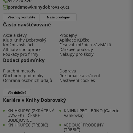
542 220 320
poradime@knihydobrovsky.cz
Všechny kontakty
Naše prodejny
Často navštěvované
Akce a slevy
Prodejny
Klub Knihy Dobrovský
Aplikace KDčko
Knižní závisláci
Festival knižních závisláků
Affiliate spolupráce
Dárkové poukazy
Poukazy pro firmy
Nákupy pro školy
Dodací podmínky
Platební metody
Doprava
Obchodní podmínky
Reklamace a vrácení
Ochrana osobních údajů
Nastavení cookies
Vše důležité
Kariéra v Knihy Dobrovský
KNIHKUPEC (ZKRÁCENÝ
KNIHKUPEC - BRNO (Galerie
ÚVAZEK) - ČESKÉ
Vaňkovka)
BUDĚJOVICE
KNIHKUPEC (TŘEBÍČ)
VEDOUCÍ PRODEJNY
(TŘEBÍČ)