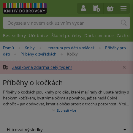
Vyhledávání
Bestsellery
Učebnice
Školní potřeby
Dark romance
Zachra
Nacházíte
Domů
Knihy
Literatura pro děti a mládež
Příběhy pro
»
»
»
se
děti
Příběhy o zvířátkách
Kočky
»
»
zde:
Zásilkovna zdarma celý týden!
Za
Příběhy o kočkách
Příběhy o kočkách jsou knihy pro děti, které mají rády chlupaté hrdiny s
hebkým kožíškem, bystrýma očima a povahou, jež se nedá úplně
ochočit – jen obdivovat, krmit a občas prosit o trochu pozornosti. V této
kategorii najdete veselé, dobrodružné i dojemné příběhy o domácích
Zobrazit
více
Příběhy o kočkách potěší malé čtenáře, kteří doma kočku mají, po kotěti
kočkách, zatoulaných koťatech, zvířecích přátelstvích, záchranách,
touží, nebo se prostě rádi nechají vtáhnout do světa, kde se největší
tajemných nočních výpravách i kočičích hrdinech, kteří si jdou za svým s
dobrodružství může odehrát na půdě, v zahradě, pod postelí nebo na
tichou elegancí a naprostou jistotou, že svět byl vytvořen hlavně pro
Filtrovat výsledky
parapetu. A pokud se po dočtení budou na vlastní kočku dívat s