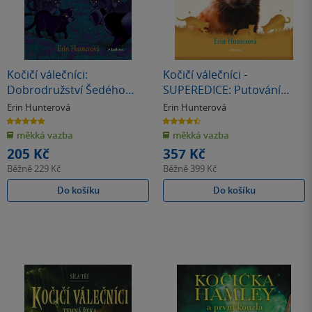
Kočičí válečníci:
Kočičí válečníci -
Dobrodružství Šedého
SUPEREDICE: Putování
pruha (1) - Ztracený
Ohnivého měsíce
Erin Hunterová
Erin Hunterová
válečník
5.0
4.5
z
z
měkká vazba
měkká vazba
5
5
hvězdiček
hvězdiček
205 Kč
357 Kč
Běžně
229 Kč
Běžně
399 Kč
Do košíku
Do košíku