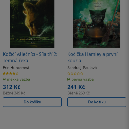
Kočičí válečníci - Síla tří 2:
Kočička Hamley a první
Temná řeka
kouzla
Erin Hunterová
Sandra J. Paulová
4.3
0.0
z
z
měkká vazba
pevná vazba
5
5
hvězdiček
hvězdiček
312 Kč
241 Kč
Běžně
349 Kč
Běžně
269 Kč
Do košíku
Do košíku