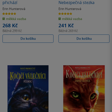
přichází
Nebezpečná stezka
Erin Hunterová
Erin Hunterová
4.7
4.8
z
z
měkká vazba
měkká vazba
5
5
hvězdiček
hvězdiček
268 Kč
241 Kč
Běžně
299 Kč
Běžně
269 Kč
Do košíku
Do košíku