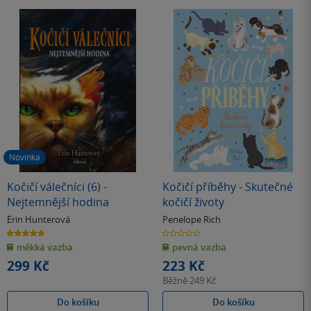
Novinka
Kočičí válečníci (6) -
Kočičí příběhy - Skutečné
Nejtemnější hodina
kočičí životy
Erin Hunterová
Penelope Rich
4.7
0.0
z
z
měkká vazba
pevná vazba
5
5
hvězdiček
hvězdiček
299 Kč
223 Kč
Běžně
249 Kč
Do košíku
Do košíku