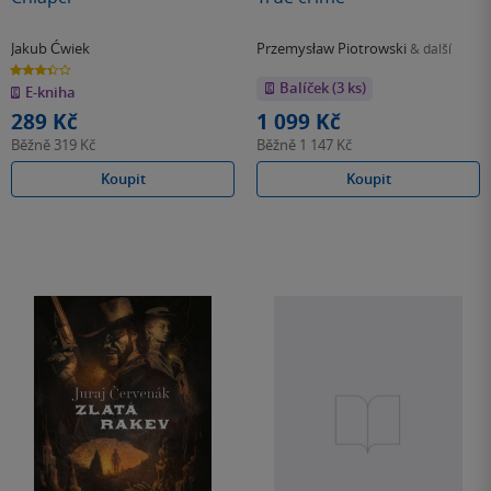
Jakub Ćwiek
Przemysław Piotrowski
& další
3.4
z
Balíček (3 ks)
E-kniha
5
hvězdiček
289 Kč
1 099 Kč
Běžně
319 Kč
Běžně
1 147 Kč
Koupit
Koupit