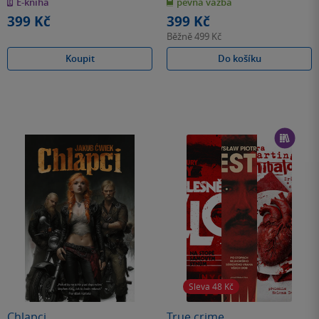
E-kniha
pevná vazba
5
5
hvězdiček
hvězdiček
399 Kč
399 Kč
Běžně
499 Kč
Koupit
Do košíku
Sleva 48
Kč
Chlapci
True crime