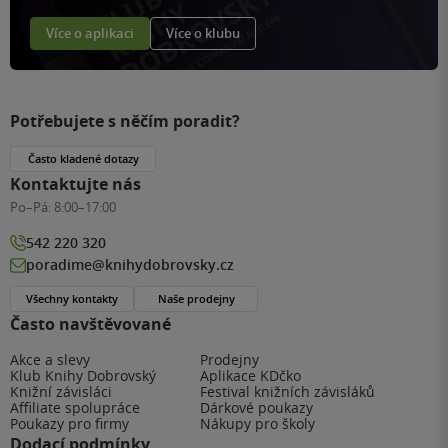
Více o aplikaci
Více o klubu
Potřebujete s něčím poradit?
Často kladené dotazy
Kontaktujte nás
Po–Pá:
8:00–17:00
542 220 320
poradime@knihydobrovsky.cz
Všechny kontakty
Naše prodejny
Často navštěvované
Akce a slevy
Prodejny
Klub Knihy Dobrovský
Aplikace KDčko
Knižní závisláci
Festival knižních závisláků
Affiliate spolupráce
Dárkové poukazy
Poukazy pro firmy
Nákupy pro školy
Dodací podmínky