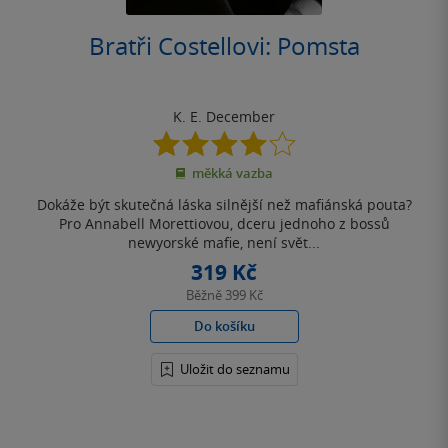
Bratři Costellovi: Pomsta
K. E. December
4.0
z
měkká vazba
5
hvězdiček
Dokáže být skutečná láska silnější než mafiánská pouta?
Pro Annabell Morettiovou, dceru jednoho z bossů
newyorské mafie, není svět...
319 Kč
Běžně
399 Kč
Do košíku
Uložit do seznamu