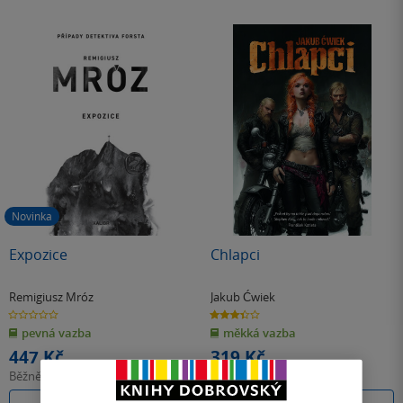
Novinka
Expozice
Chlapci
Remigiusz Mróz
Jakub Ćwiek
0.0
3.4
z
z
pevná vazba
měkká vazba
5
5
hvězdiček
hvězdiček
447 Kč
319 Kč
Běžně
499 Kč
Běžně
399 Kč