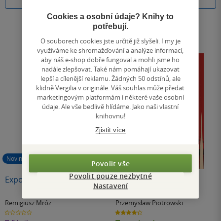
Do košíku
Do košíku
Cookies a osobní údaje? Knihy to
potřebují.
O souborech cookies jste určitě již slyšeli. I my je
využíváme ke shromažďování a analýze informací,
aby náš e-shop dobře fungoval a mohli jsme ho
nadále zlepšovat. Také nám pomáhají ukazovat
lepší a cílenější reklamu. Žádných 50 odstínů, ale
klidně Vergilia v originále. Váš souhlas může předat
marketingovým platformám i některé vaše osobní
údaje. Ale vše bedlivě hlídáme. Jako naši vlastní
knihovnu!
Zjistit více
Novinka
Povolit vše
Povolit pouze nezbytné
Expozice
Bestie - Piotrowski
Nastavení
Remigiusz Mróz
Przemysław Piotrowski
0.0
4.3
z
z