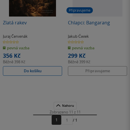
Připravujeme
Zlatá rakev
Chlapci: Bangarang
Juraj Červenák
Jakub Ćwiek
0.0
0.0
z
z
pevná vazba
pevná vazba
5
5
hvězdiček
hvězdiček
356 Kč
299 Kč
Běžně
398 Kč
Běžně
399 Kč
Do košíku
Připravujeme
Nahoru
Zobrazeno 11 z 11
1
/ 1
Přejít
na