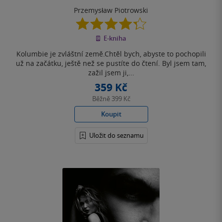
Przemysław Piotrowski
4.3
z
E-kniha
5
hvězdiček
Kolumbie je zvláštní země.Chtěl bych, abyste to pochopili
už na začátku, ještě než se pustíte do čtení. Byl jsem tam,
zažil jsem ji,...
359 Kč
Běžně
399 Kč
Koupit
Uložit do seznamu