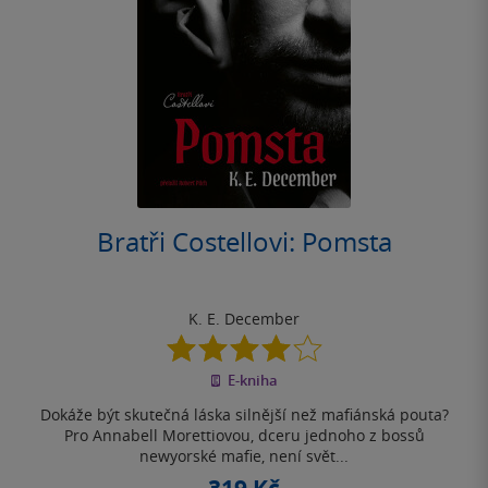
Bratři Costellovi: Pomsta
K. E. December
4.0
z
E-kniha
5
hvězdiček
Dokáže být skutečná láska silnější než mafiánská pouta?
Pro Annabell Morettiovou, dceru jednoho z bossů
newyorské mafie, není svět...