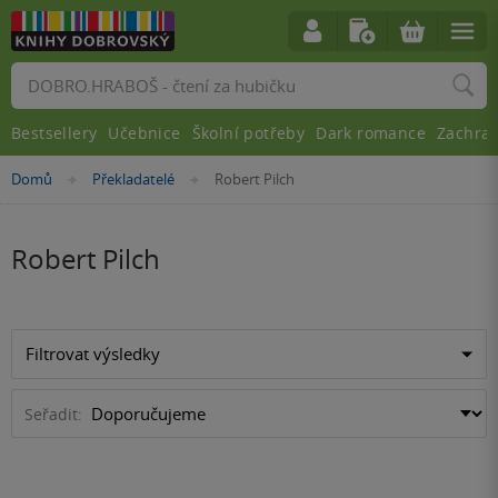
Vyhledávání
Bestsellery
Učebnice
Školní potřeby
Dark romance
Zachra
Nacházíte
Domů
Překladatelé
Robert Pilch
»
»
se
zde:
Robert Pilch
Filtrovat výsledky
Seřadit: