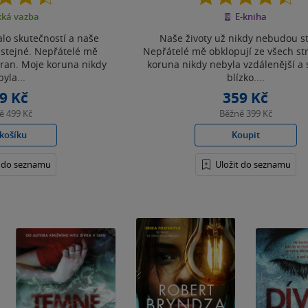
z
z
ká vazba
E-kniha
5
5
hvězdiček
hvězdiček
alo skutečností a naše
Naše životy už nikdy nebudou st
 stejné. Nepřátelé mě
Nepřátelé mě obklopují ze všech st
tran. Moje koruna nikdy
koruna nikdy nebyla vzdálenější a 
yla...
blízko....
9 Kč
359 Kč
ně
499 Kč
Běžně
399 Kč
košíku
Koupit
t do seznamu
Uložit do seznamu