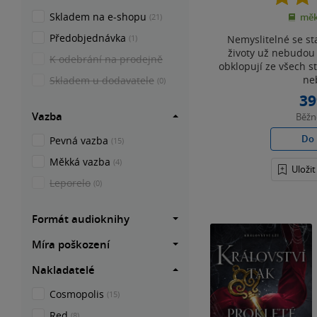
Skladem na e-shopu
měk
(21)
Předobjednávka
Nemyslitelné se st
(1)
životy už nebudou
K odebrání na prodejně
obklopují ze všech s
neb
Skladem u dodavatele
(0)
39
Vazba
Běž
Do 
Pevná vazba
(15)
Měkká vazba
(4)
Uloži
Leporelo
(0)
Formát audioknihy
Míra poškození
Nakladatelé
Cosmopolis
(15)
Red
(8)