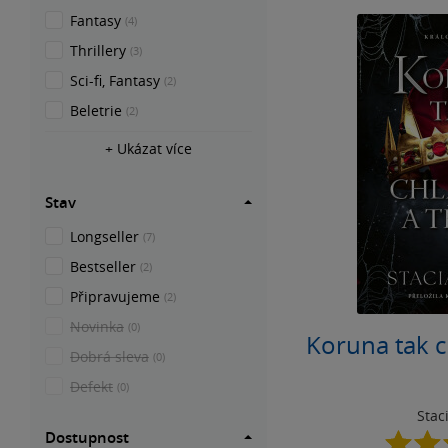
Fantasy
(4)
Thrillery
(3)
Sci-fi, Fantasy
(2)
Beletrie
(2)
+ Ukázat více
Stav
Longseller
(7)
Bestseller
(2)
Připravujeme
(2)
Novinka
(0)
Koruna tak c
Dobrá sleva
(0)
Defekt
(0)
Stac
Dostupnost