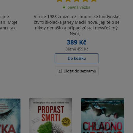
z
pevná vazba
5
hvězdiček
ejné.
V roce 1988 zmizela z chudinské londýnské
ran. Moje
čtvrti školačka Janey Macklinová. Její tělo se
smrt tak
nikdy nenašlo a případ zůstal nevyřešený.
Nyní,...
389 Kč
Běžně
459 Kč
Do košíku
Uložit do seznamu