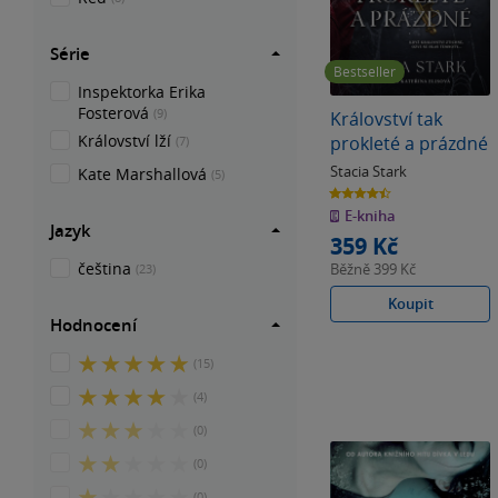
Série
Bestseller
Inspektorka Erika
Fosterová
(9)
Království tak
Království lží
prokleté a prázdné
(7)
Stacia Stark
Kate Marshallová
(5)
4.5
z
E-kniha
5
hvězdiček
Jazyk
359 Kč
čeština
Běžně
399 Kč
(23)
Koupit
Hodnocení
5
(15)
z
4
(4)
5
z
hvězdiček
3
(0)
5
z
hvězdiček
2
(0)
5
z
hvězdiček
1
(0)