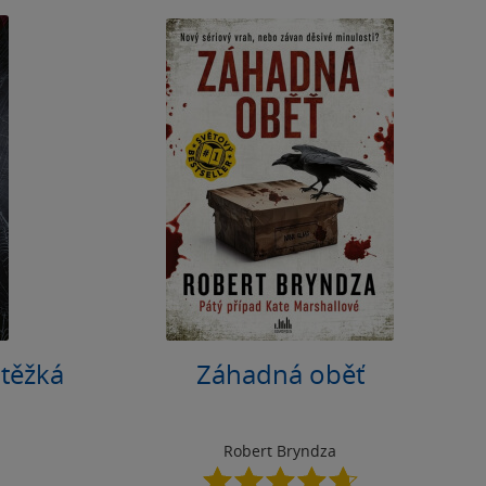
 těžká
Záhadná oběť
Robert Bryndza
4.7