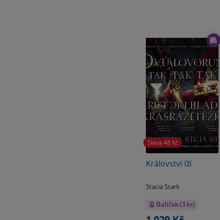
Sleva 48
Kč
Království lží
Stacia Stark
Balíček (3 ks)
1 029 Kč