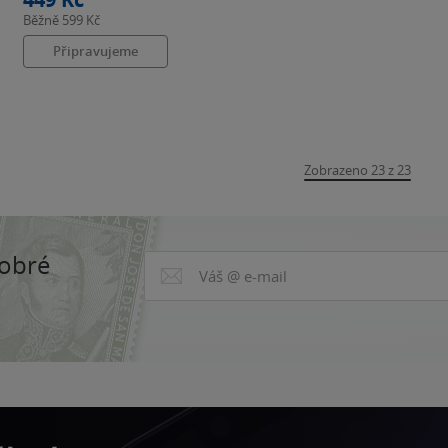
Běžně
599 Kč
Připravujeme
Zobrazeno 23 z 23
dobré