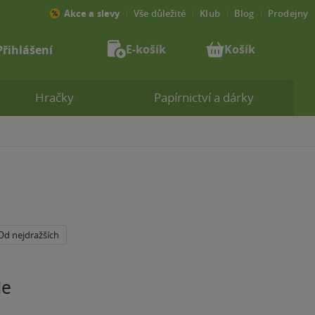
Akce a slevy
Vše důležité
Klub
Blog
Prodejny
E-košík
Košík
Přihlášení
Hračky
Papírnictví a dárky
Od nejdražších
le