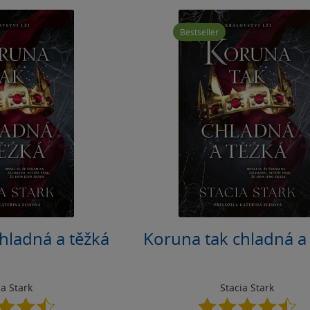
Bestseller
hladná a těžká
Koruna tak chladná a
ia Stark
Stacia Stark
4.5
4.5