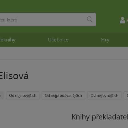
ioknihy
Učebnice
Hry
Elisová
e
Od nejnovějších
Od nejprodávanějších
Od nejlevnějších
Knihy překladate