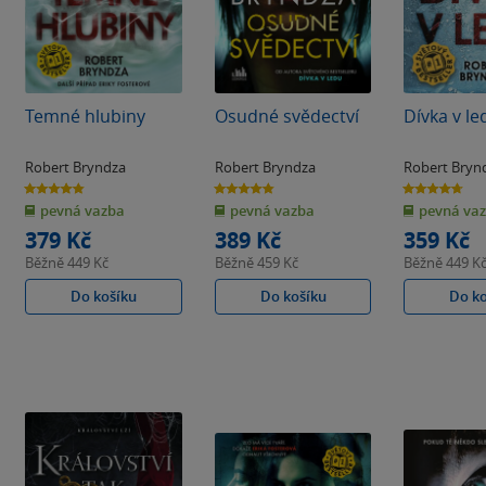
Temné hlubiny
Osudné svědectví
Dívka v le
Robert Bryndza
Robert Bryndza
Robert Bryn
4.8
4.8
4.7
z
z
z
pevná vazba
pevná vazba
pevná va
5
5
5
hvězdiček
hvězdiček
hvězdiček
379 Kč
389 Kč
359 Kč
Běžně
449 Kč
Běžně
459 Kč
Běžně
449 K
Do košíku
Do košíku
Do k