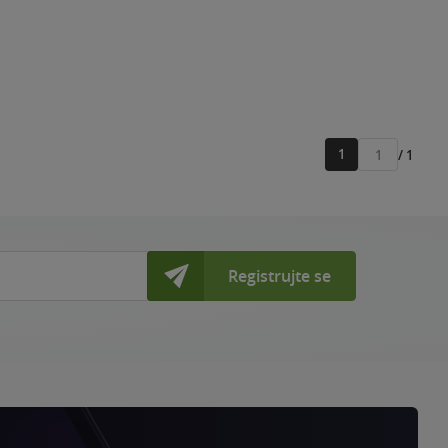
1
/ 1
Přejít
na
stránku
Registrujte se