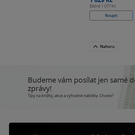
Běžně
1 077 Kč
Koupit
Nahoru
Budeme vám posílat jen samé 
zprávy!
Tipy na knížky, akce a výhodné nabídky. Chcete?