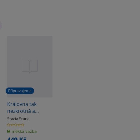
Připravujeme
Královna tak
nezkrotná a
nelítostná
Stacia Stark
0.0
z
měkká vazba
5
hvězdiček
449 Kč