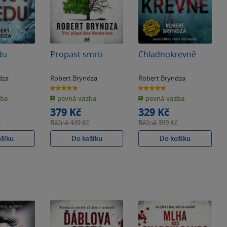
du
Propast smrti
Chladnokrevně
dza
Robert Bryndza
Robert Bryndza
4.8
4.8
z
z
zba
pevná vazba
pevná vazba
5
5
hvězdiček
hvězdiček
379 Kč
329 Kč
č
Běžně
449 Kč
Běžně
399 Kč
ošíku
Do košíku
Do košíku