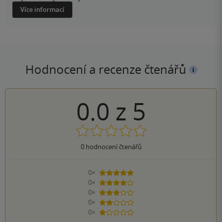
Více informací
Hodnocení a recenze čtenářů
0.0
z
5
0
hodnocení čtenářů
0×
5 hvězdiček
0×
4 hvězdičky
0×
3 hvězdičky
0×
2 hvězdičky
0×
1 hvezdička