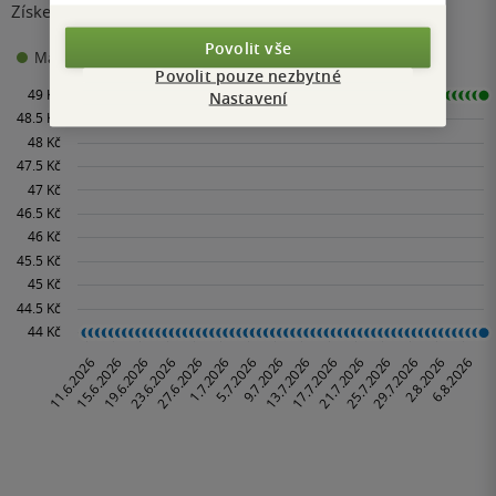
Získejte přehled o vývoji ceny za posledních 60 dní.
Povolit vše
44 Kč
Maloobchodní cena
Minimální prodejní cena:
Povolit pouze nezbytné
Nastavení