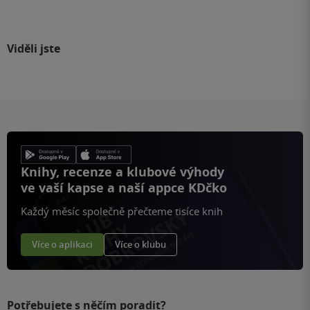
Viděli jste
Knihy, recenze a klubové výhody
ve vaší kapse a naší appce KDčko
Každý měsíc společně přečteme tisíce knih
Více o aplikaci
Více o klubu
Potřebujete s něčím poradit?