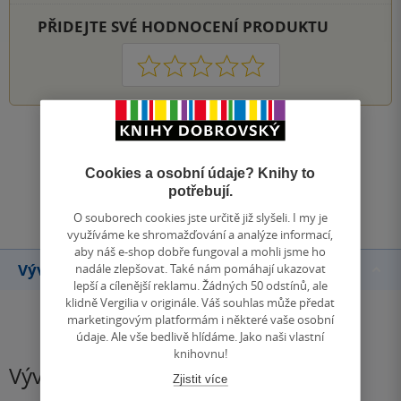
PŘIDEJTE SVÉ HODNOCENÍ PRODUKTU
1
2
3
4
5
Zobrazit všechna hodnocení
Cookies a osobní údaje? Knihy to
Přidat hodnocení
potřebují.
O souborech cookies jste určitě již slyšeli. I my je
využíváme ke shromažďování a analýze informací,
aby náš e-shop dobře fungoval a mohli jsme ho
Vývoj ceny
nadále zlepšovat. Také nám pomáhají ukazovat
lepší a cílenější reklamu. Žádných 50 odstínů, ale
klidně Vergilia v originále. Váš souhlas může předat
marketingovým platformám i některé vaše osobní
údaje. Ale vše bedlivě hlídáme. Jako naši vlastní
knihovnu!
Vývoj ceny
Zjistit více