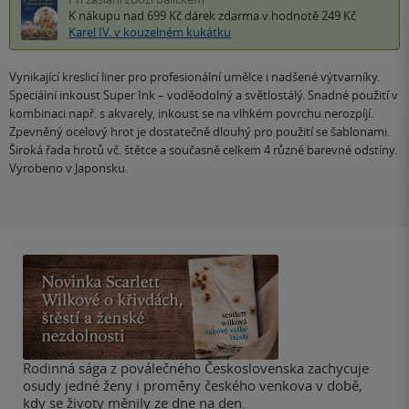
K nákupu nad 699 Kč
dárek zdarma
v hodnotě 249 Kč
Karel IV. v kouzelném kukátku
Vynikající kreslicí liner pro profesionální umělce i nadšené výtvarníky.
Speciální inkoust Super Ink – voděodolný a světlostálý. Snadné použití v
kombinaci např. s akvarely, inkoust se na vlhkém povrchu nerozpíjí.
Zpevněný ocelový hrot je dostatečně dlouhý pro použití se šablonami.
Široká řada hrotů vč. štětce a současně celkem 4 různé barevné odstíny.
Vyrobeno v Japonsku.
Rodinná sága z poválečného Československa zachycuje
osudy jedné ženy i proměny českého venkova v době,
kdy se životy měnily ze dne na den.