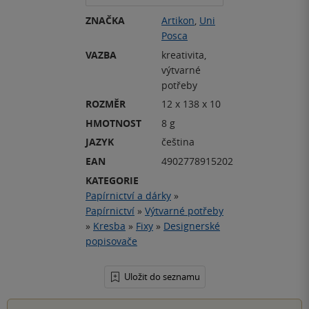
ZNAČKA
Artikon
,
Uni
Posca
VAZBA
kreativita,
výtvarné
potřeby
ROZMĚR
12 x 138 x 10
HMOTNOST
8 g
JAZYK
čeština
EAN
4902778915202
KATEGORIE
Papírnictví a dárky
»
Papírnictví
»
Výtvarné potřeby
»
Kresba
»
Fixy
»
Designerské
popisovače
Uložit do seznamu