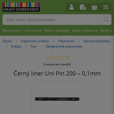
Vyhledávání
Bestsellery
Učebnice
Školní potřeby
Dark romance
Zachra
Nacházíte
Domů
Papírnictví a dárky
Papírnictví
Výtvarné potřeby
»
»
»
se
Kresba
Fixy
Designerské popisovače
»
»
»
zde:
0.0
z
5
0 hodnocení čtenářů
hvězdiček
Černý liner Uni Pin 200 – 0,1mm