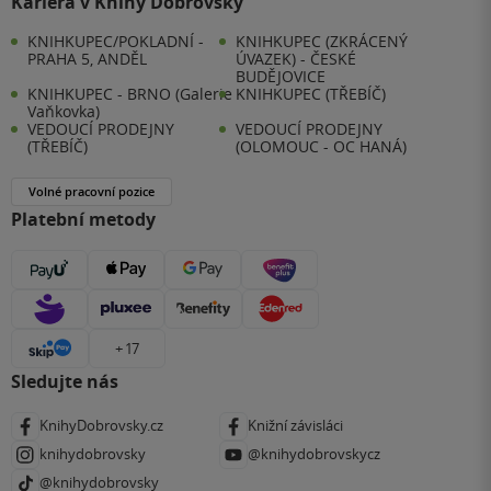
Kariéra v Knihy Dobrovský
KNIHKUPEC/POKLADNÍ -
KNIHKUPEC (ZKRÁCENÝ
PRAHA 5, ANDĚL
ÚVAZEK) - ČESKÉ
BUDĚJOVICE
KNIHKUPEC - BRNO (Galerie
KNIHKUPEC (TŘEBÍČ)
Vaňkovka)
VEDOUCÍ PRODEJNY
VEDOUCÍ PRODEJNY
(TŘEBÍČ)
(OLOMOUC - OC HANÁ)
Volné pracovní pozice
Platební metody
+ 17
Sledujte nás
KnihyDobrovsky.cz
Knižní závisláci
knihydobrovsky
@knihydobrovskycz
@knihydobrovsky