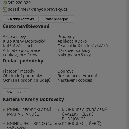
542 220 320
poradime@knihydobrovsky.cz
Všechny kontakty
Naše prodejny
Často navštěvované
Akce a slevy
Prodejny
Klub Knihy Dobrovský
Aplikace KDčko
Knižní závisláci
Festival knižních závisláků
Affiliate spolupráce
Dárkové poukazy
Poukazy pro firmy
Nákupy pro školy
Dodací podmínky
Platební metody
Doprava
Obchodní podmínky
Reklamace a vrácení
Ochrana osobních údajů
Nastavení cookies
Vše důležité
Kariéra v Knihy Dobrovský
KNIHKUPEC/POKLADNÍ -
KNIHKUPEC (ZKRÁCENÝ
PRAHA 5, ANDĚL
ÚVAZEK) - ČESKÉ
BUDĚJOVICE
KNIHKUPEC - BRNO (Galerie
KNIHKUPEC (TŘEBÍČ)
Vaňkovka)