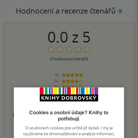
Hodnocení a recenze čtenářů
0.0
z
5
0
hodnocení čtenářů
0×
5 hvězdiček
0×
4 hvězdičky
0×
3 hvězdičky
0×
2 hvězdičky
0×
1 hvezdička
Cookies a osobní údaje? Knihy to
PŘIDEJTE SVÉ HODNOCENÍ PRODUKTU
potřebují.
1
2
3
4
5
O souborech cookies jste určitě již slyšeli. I my je
využíváme ke shromažďování a analýze informací,