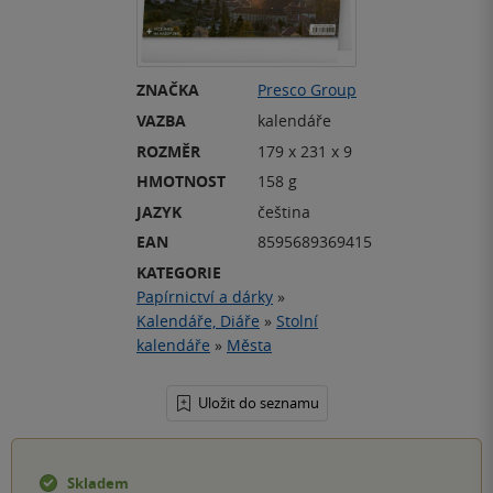
ZNAČKA
Presco Group
VAZBA
kalendáře
ROZMĚR
179 x 231 x 9
HMOTNOST
158 g
JAZYK
čeština
EAN
8595689369415
KATEGORIE
Papírnictví a dárky
»
Kalendáře, Diáře
»
Stolní
kalendáře
»
Města
Uložit do seznamu
Skladem