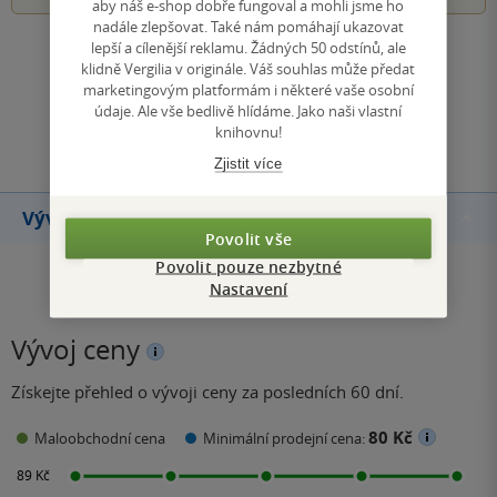
aby náš e-shop dobře fungoval a mohli jsme ho
nadále zlepšovat. Také nám pomáhají ukazovat
lepší a cílenější reklamu. Žádných 50 odstínů, ale
Zobrazit všechna hodnocení
klidně Vergilia v originále. Váš souhlas může předat
marketingovým platformám i některé vaše osobní
údaje. Ale vše bedlivě hlídáme. Jako naši vlastní
Přidat hodnocení
knihovnu!
Zjistit více
Vývoj ceny
Povolit vše
Povolit pouze nezbytné
Nastavení
Vývoj ceny
Získejte přehled o vývoji ceny za posledních 60 dní.
80 Kč
Maloobchodní cena
Minimální prodejní cena: