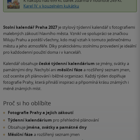
K nákupu nad 699 Kč
dárek zdarma
v hodnotě 249 Kč
Karel IV. v kouzelném kukátku
Stolní kalendář Praha 2027
je stylový týdenní kalendář s fotografiemi
malebných zákoutí hlavního města. Vznikl ve spolupráci se značkou
Miluju Prahu a potěší všechny, kdo mají vztah k tomuto jedinečnému
městu a jeho atmosféře. Díky praktickému stolnímu provedení je ideální
pro každodenní použití doma i v kanceláři.
Kalendář obsahuje
české týdenní kalendárium
se jmény, svátky a
památnými dny. Nechybí ani
měsíční fáze
a rozšířený seznam jmen,
což oceníte při plánování i běžné organizaci. Každý týden doplňuje
fotografie Prahy, která přináší inspiraci a připomíná krásu známých i
méně známých míst.
Proč si ho oblíbíte
Fotografie Prahy a jejích zákoutí
Týdenní kalendárium
pro přehledné plánování
Obsahuje
jména, svátky a památné dny
Měsíční fáze
a rozšířený seznam jmen