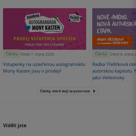
Články
Články
Pátek 7. srpna 2026
Úterý 4. srpna
Vstupenky na uzavřenou autogramiádu
Radka Třeštíková otev
Mony Kasten jsou v prodeji!
autorskou kapitolu.
jako Velikovsky
Články, které stojí za pozornost
Viděli jste