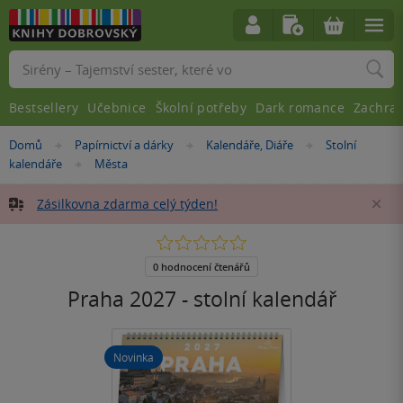
Vyhledávání
Bestsellery
Učebnice
Školní potřeby
Dark romance
Zachra
Nacházíte
Domů
Papírnictví a dárky
Kalendáře, Diáře
Stolní
»
»
»
se
kalendáře
Města
»
zde:
Zásilkovna zdarma celý týden!
Za
0.0
z
5
0 hodnocení čtenářů
hvězdiček
Praha 2027 - stolní kalendář
Novinka