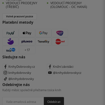
VEDOUCÍ PRODEJNY
VEDOUCÍ PRODEJNY
(TŘEBÍČ)
(OLOMOUC - OC HANÁ)
Volné pracovní pozice
Platební metody
+ 17
Sledujte nás
KnihyDobrovsky.cz
Knižní závisláci
knihydobrovsky
@knihydobrovskycz
@knihydobrovsky
Odebírejte nás
Každý měsíc společně přečteme tisíce knih
Odebírat