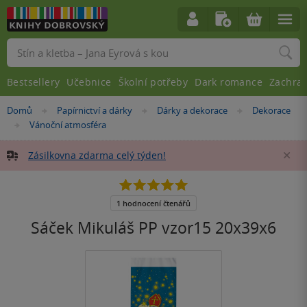
Vyhledávání
Bestsellery
Učebnice
Školní potřeby
Dark romance
Zachra
Nacházíte
Domů
Papírnictví a dárky
Dárky a dekorace
Dekorace
»
»
»
se
Vánoční atmosféra
»
zde:
Zásilkovna zdarma celý týden!
Za
5.0
z
5
1 hodnocení čtenářů
hvězdiček
Sáček Mikuláš PP vzor15 20x39x6