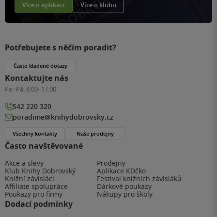
Více o aplikaci
Více o klubu
Potřebujete s něčím poradit?
Často kladené dotazy
Kontaktujte nás
Po–Pá:
8:00–17:00
542 220 320
poradime@knihydobrovsky.cz
Všechny kontakty
Naše prodejny
Často navštěvované
Akce a slevy
Prodejny
Klub Knihy Dobrovský
Aplikace KDčko
Knižní závisláci
Festival knižních závisláků
Affiliate spolupráce
Dárkové poukazy
Poukazy pro firmy
Nákupy pro školy
Dodací podmínky