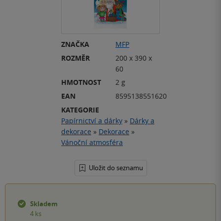
ZNAČKA
MFP
ROZMĚR
200 x 390 x
60
HMOTNOST
2 g
EAN
8595138551620
KATEGORIE
Papírnictví a dárky
»
Dárky a
dekorace
»
Dekorace
»
Vánoční atmosféra
Uložit do seznamu
Skladem
4 ks