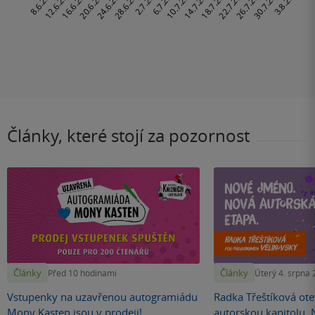
Články, které stojí za pozornost
Články
Články
Před 10 hodinami
Úterý 4. srpna
Vstupenky na uzavřenou autogramiádu
Radka Třeštíková otev
Mony Kasten jsou v prodeji!
autorskou kapitolu.