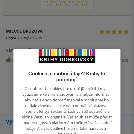
1
2
3
4
5
MILUŠE BRŮŽOVÁ
registrovaný uživatel
vánoční sáčky došly v pořádku
2
Papírnictví, MFP, , 8595138551620
Cookies a osobní údaje? Knihy to
Zobrazit všechna hodnocení
potřebují.
O souborech cookies jste určitě již slyšeli. I my je
využíváme ke shromažďování a analýze informací,
Přidat hodnocení
aby náš e-shop dobře fungoval a mohli jsme ho
nadále zlepšovat. Také nám pomáhají ukazovat
lepší a cílenější reklamu. Žádných 50 odstínů, ale
klidně Vergilia v originále. Váš souhlas může předat
Vývoj ceny
marketingovým platformám i některé vaše osobní
údaje. Ale vše bedlivě hlídáme. Jako naši vlastní
knihovnu!