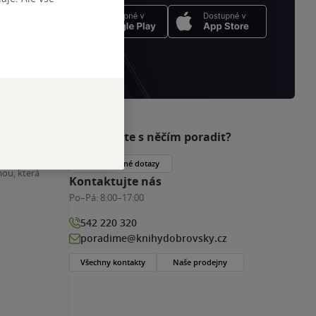
Potřebujete s něčím poradit?
nihy
Často kladené dotazy
ou, která
Kontaktujte nás
Po–Pá:
8:00–17:00
542 220 320
poradime@knihydobrovsky.cz
Všechny kontakty
Naše prodejny