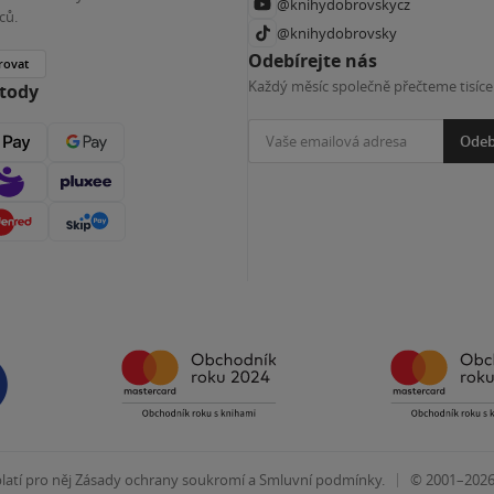
@knihydobrovskycz
ců.
@knihydobrovsky
Odebírejte nás
rovat
Každý měsíc společně přečteme tisíce
etody
Odeb
|
atí pro něj
Zásady ochrany soukromí
a
Smluvní podmínky
.
© 2001–202