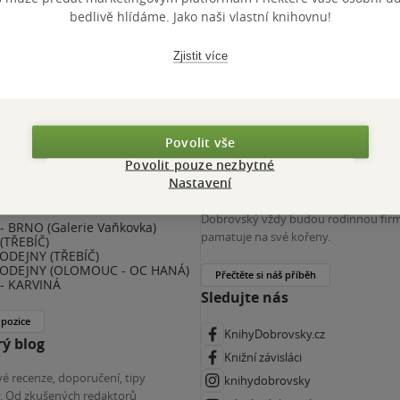
 KDčko
bedlivě hlídáme. Jako naši vlastní knihovnu!
Zjistit více
Povolit vše
Povolit pouze nezbytné
nihy Dobrovský
Více o nás
Nastavení
(ZKRÁCENÝ ÚVAZEK) - ČESKÉ
Spojuje nás nejen láska ke knihám. K
E
Dobrovský vždy budou rodinnou firm
 BRNO (Galerie Vaňkovka)
pamatuje na své kořeny.
(TŘEBÍČ)
ODEJNY (TŘEBÍČ)
ODEJNY (OLOMOUC - OC HANÁ)
Přečtěte si náš příběh
- KARVINÁ
Sledujte nás
 pozice
KnihyDobrovsky.cz
ý blog
Knižní závisláci
é recenze, doporučení, tipy
knihydobrovsky
ky. Od zkušených redaktorů