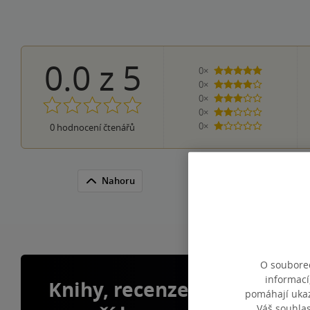
0.0
z
5
0×
5 hvězdiček
0×
4 hvězdičky
0×
3 hvězdičky
0×
2 hvězdičky
0×
0
hodnocení čtenářů
1 hvezdička
Nahoru
O souborec
informací
Knihy, recenze a klubové 
pomáhají ukazo
Váš souhla