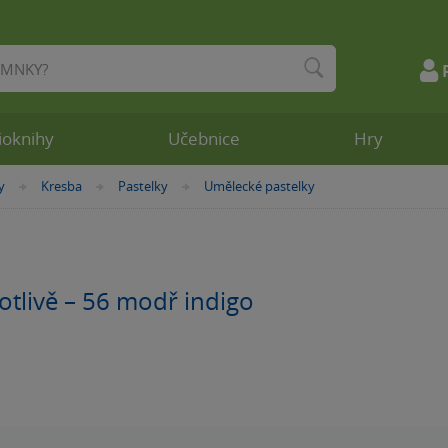
ioknihy
Učebnice
Hry
y
Kresba
Pastelky
Umělecké pastelky
»
»
»
otlivě – 56 modř indigo