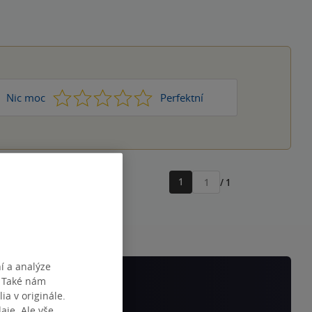
1
2
3
4
5
Nic moc
Perfektní
1
/ 1
Přejít
na
stránku
í a analýze
. Také nám
ia v originále.
je. Ale vše