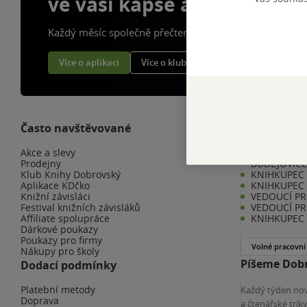
ve vaší kapse a naší appce
Každý měsíc společně přečteme tisíce knih
Více o aplikaci
Více o klubu
Často navštěvované
Kariéra v K
Akce a slevy
KNIHKUPEC 
Prodejny
BUDĚJOVIC
Klub Knihy Dobrovský
KNIHKUPEC -
Aplikace KDčko
KNIHKUPEC 
Knižní závisláci
VEDOUCÍ PR
Festival knižních závisláků
VEDOUCÍ PR
Affiliate spolupráce
KNIHKUPEC 
Dárkové poukazy
Poukazy pro firmy
Volné pracovní
Nákupy pro školy
Píšeme Dobr
Dodací podmínky
Platební metody
Každý týden nov
Doprava
a čtenářské tri