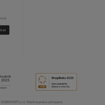
 knih
írat
6
DOBROVSKÝ s.r.o. Všechna práva vyhrazena.