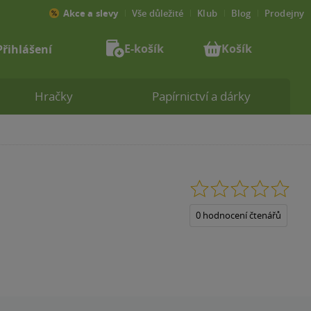
Akce a slevy
Vše důležité
Klub
Blog
Prodejny
E-košík
Košík
Přihlášení
Hračky
Papírnictví a dárky
0.0
z
5
0 hodnocení čtenářů
hvězdiček