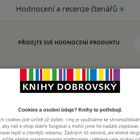
Hodnocení a recenze čtenářů
PŘIDEJTE SVÉ HODNOCENÍ PRODUKTU
Zobrazeno 20 z 20
Cookies a osobní údaje? Knihy to potřebují.
h cookies jste určitě již slyšeli. I my je využíváme ke shromažďován
, aby náš e-shop dobře fungoval a mohli jsme ho nadále zlepšovat
výhody
vat lepší a cílenější reklamu. Žádných 50 odstínů, ale klidně Vergil
s může předat marketingovým platformám i některé vaše osobní úda