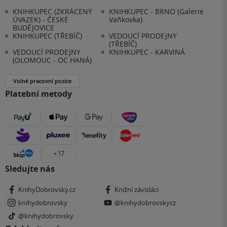
KNIHKUPEC (ZKRÁCENÝ
KNIHKUPEC - BRNO (Galerie
ÚVAZEK) - ČESKÉ
Vaňkovka)
BUDĚJOVICE
KNIHKUPEC (TŘEBÍČ)
VEDOUCÍ PRODEJNY
(TŘEBÍČ)
VEDOUCÍ PRODEJNY
KNIHKUPEC - KARVINÁ
(OLOMOUC - OC HANÁ)
Volné pracovní pozice
Platební metody
+ 17
Sledujte nás
KnihyDobrovsky.cz
Knižní závisláci
knihydobrovsky
@knihydobrovskycz
@knihydobrovsky