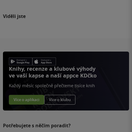
Viděli jste
Knihy, recenze a klubové výhody
ve vaší kapse a naší appce KDčko
Každý měsíc společně přečteme tisíce knih
Více o aplikaci
Více o klubu
Potřebujete s něčím poradit?