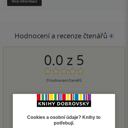
Více informací
Hodnocení a recenze čtenářů
0.0
z
5
0
hodnocení čtenářů
0×
5 hvězdiček
0×
4 hvězdičky
0×
3 hvězdičky
0×
2 hvězdičky
Cookies a osobní údaje? Knihy to
0×
1 hvezdička
potřebují.