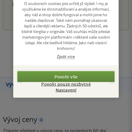
O souborech cookies jste určitě již slyšeli. I my je
PŘIDEJTE SVÉ HODNOCENÍ PRODUKTU
využíváme ke shromažďování a analýze informací,
aby náš e-shop dobře fungoval a mohli jsme ho
1
2
3
4
5
nadále zlepšovat. Také nám pomáhají ukazovat
lepší a cílenější reklamu. Žádných 50 odstínů, ale
klidně Vergilia v originále. Váš souhlas může předat
marketingovým platformám i některé vaše osobní
Zobrazit všechna hodnocení
údaje. Ale vše bedlivě hlídáme. Jako naši vlastní
knihovnu!
Zjistit více
Přidat hodnocení
Povolit vše
Vývoj ceny
Povolit pouze nezbytné
Nastavení
Vývoj ceny
Získejte přehled o vývoji ceny za posledních 60 dní.