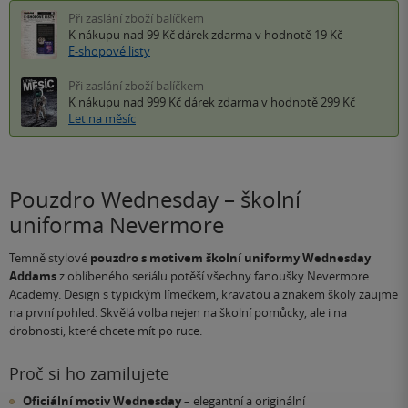
Při zaslání zboží balíčkem
K nákupu nad 99 Kč
dárek zdarma
v hodnotě 19 Kč
E-shopové listy
Při zaslání zboží balíčkem
K nákupu nad 999 Kč
dárek zdarma
v hodnotě 299 Kč
Let na měsíc
Pouzdro Wednesday – školní
uniforma Nevermore
Temně stylové
pouzdro s motivem školní uniformy Wednesday
Addams
z oblíbeného seriálu potěší všechny fanoušky Nevermore
Academy. Design s typickým límečkem, kravatou a znakem školy zaujme
na první pohled. Skvělá volba nejen na školní pomůcky, ale i na
drobnosti, které chcete mít po ruce.
Proč si ho zamilujete
Oficiální motiv Wednesday
– elegantní a originální