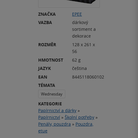
ZNAČKA
EPEE
VAZBA
dárkový
sortiment a
dekorace
ROZMĚR
128 x 261 x
56
HMOTNOST
62 g
JAZYK
čeština
EAN
8445118060102
TÉMATA
Wednesday
KATEGORIE
Papírnictví a dárky
»
Papírnictví
»
Školní potřeby
»
Penály, pouzdra
»
Pouzdra,
etue