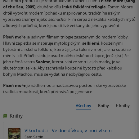
Na tomto produktu je reprodukováno umění z filmu
Píseň moře (Song
of the Sea, 2009)
, druhého dílu
Irské folklórní trilogie
. Tomm Moore
chtěl vytvořit moderní pohádku inspirovanou tradičními irskými
vypravěči známými jako
seanachai
. Film čerpá z několika keltských mýtů
a lidových příběhů, které jsou citlivě vetkány do jeho vyprávění.
Píseň moře
je jediným filmem trilogie zasazeným do moderní doby.
Hlavní zápletka se inspiruje mytologickými
selkiemi
, kouzelnými
bytostmi z irského folklóru, které žijí jako tuleni v moři, ale na souši se
mění v lidi. Příběh sleduje osud malého irského chlapce, jenž zjistí, že
jeho němá sestra
Saoirse
, kterou viní ze smrti jejich matky, je ve
skutečnosti selkie. Aby zachránila kouzelné bytosti před keltskou
bohyní Machou, musí se vydat na neobyčejnou cestu.
Píseň moře
je nádhernou a nadčasovou poctou irské vypravěčské
tradici a moudrosti, která přetrvává po generace.
Všechny
Knihy
E-knihy
Knihy
Vlkochodci - Ve dne dívkou, v noci vlkem
Sam Sattin