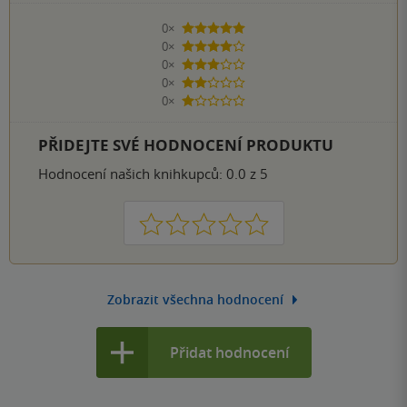
0×
5 hvězdiček
0×
4 hvězdičky
0×
3 hvězdičky
0×
2 hvězdičky
0×
1 hvezdička
PŘIDEJTE SVÉ HODNOCENÍ PRODUKTU
Hodnocení našich knihkupců: 0.0 z 5
1
2
3
4
5
Zobrazit všechna hodnocení
Přidat hodnocení