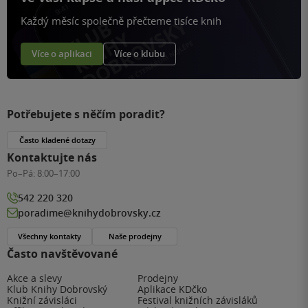
Každý měsíc společně přečteme tisíce knih
Více o aplikaci
Více o klubu
Potřebujete s něčím poradit?
Často kladené dotazy
Kontaktujte nás
Po–Pá:
8:00–17:00
542 220 320
poradime@knihydobrovsky.cz
Všechny kontakty
Naše prodejny
Často navštěvované
Akce a slevy
Prodejny
Klub Knihy Dobrovský
Aplikace KDčko
Knižní závisláci
Festival knižních závisláků