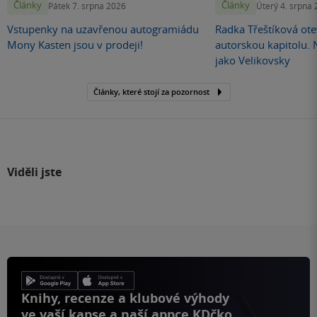
Články
Články
Pátek 7. srpna 2026
Úterý 4. srpna
Vstupenky na uzavřenou autogramiádu
Radka Třeštíková otev
Mony Kasten jsou v prodeji!
autorskou kapitolu.
jako Velikovsky
Články, které stojí za pozornost
Viděli jste
Knihy, recenze a klubové výhody
ve vaší kapse a naší appce KDčko