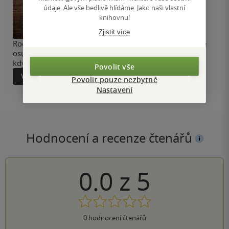
údaje. Ale vše bedlivě hlídáme. Jako naši vlastní
knihovnu!
Zjistit více
Rodinná sága z poválečného Československa zachycuje
osudy jedné ženy i proměny českého venkova v době,
kdy se životy měnily ze dne na den.
Povolit vše
Více informací
Povolit pouze nezbytné
Nastavení
Hodnocení a recenze čtenářů
0.0
z
5
0
hodnocení čtenářů