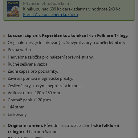
Při zaslání zboží balíčkem
K nákupu nad 699 Kč
dárek zdarma
v hodnotě 249 Kč
Karel IV. v kouzelném kukátku
Luxusní zápisník Paperblanks z kolekce Irish Folklore Trilogy.
Originální design inspirovaný světovými vzory a uměleckými díly.
Pevná vazba.
Hedvábná záložka pro nalezení správné strany.
Ručně sešívaná vazba.
Zadní kapsa pro poznámky.
Zavírání pomocí magnetické přezky.
Zesílené listy, kterými neprosvítá inkoust.
Velikost ultra - 180 x 230 mm.
Gramáž papíru 120 gsm.
144 stran.
Linkovaný.
Originální umění:
Původní ilustrace ze série
Irská folklórní
trilogie
od Cartoon Saloon