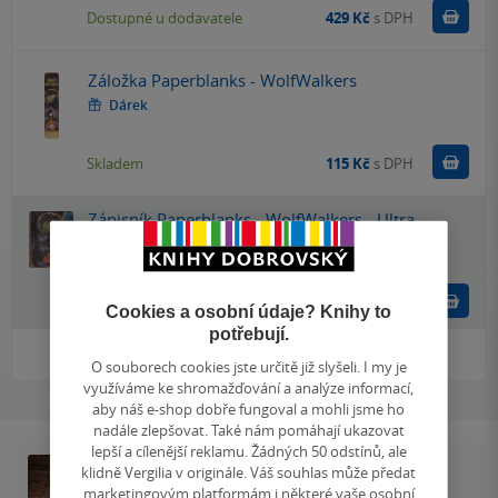
Do k
Dostupné u dodavatele
429 Kč
s DPH
Záložka Paperblanks - WolfWalkers
Dárek
Do k
Skladem
115 Kč
s DPH
Zápisník Paperblanks - WolfWalkers - Ultra
linkovaný
Papírnictví
Do k
Skladem
608 Kč
s DPH
Cookies a osobní údaje? Knihy to
potřebují.
Zobrazit
více
(+1)
O souborech cookies jste určitě již slyšeli. I my je
využíváme ke shromažďování a analýze informací,
aby náš e-shop dobře fungoval a mohli jsme ho
nadále zlepšovat. Také nám pomáhají ukazovat
lepší a cílenější reklamu. Žádných 50 odstínů, ale
klidně Vergilia v originále. Váš souhlas může předat
marketingovým platformám i některé vaše osobní