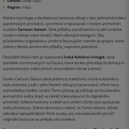
Období:
2008–2020
Region:
Irsko
Keltská mytologie a dechberoucí animace ožívají v této jedinečné kolekci
papírenských produktů, vytvořené ve spolupráci s irským animačním
studiem
Cartoon Saloon
. Silné příběhy a podmanivá vizuální stránka
studia si získaly srdce diváků všech věkových kategorií. Díky
působivému originálnímu umění a fascinujícím scénám je spojení, které
cítíme s těmito emotivními příběhy, naprosto jedinečné.
Obzvláště blízká nám je oslavovaná
Irská folklórní trilogie
, série
pohádek nominovaných na Oscara, které diváky přenášejí do bohatých
a podmanivých světů plných univerzálních témat a emocí.
Studio Cartoon Saloon dává přednost tradičnímu ručně kreslenému
stylu animace, a tak v jeho filmech ožívají propracované, vířivé vzory
starověkého irského umění. Tento přístup jej odlišuje od současného
animačního světa, který se téměř zcela přesunul do digitálního
prostředí. Sdílené hodnoty a vášeň pro umění učinily tuto spolupráci
zcela přirozenou. Máme obrovskou radost, že Tomm Moore, režisér
několika nejúspěšnějších filmů studia, pro nás exkluzivně vytvořil
originální ilustrace na přebaly této kolekce.