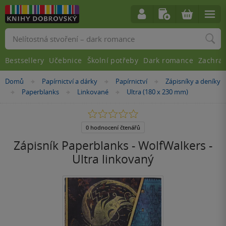
Vyhledávání
Bestsellery
Učebnice
Školní potřeby
Dark romance
Zachra
Nacházíte
Domů
Papírnictví a dárky
Papírnictví
Zápisníky a deníky
»
»
»
se
Paperblanks
Linkované
Ultra (180 x 230 mm)
»
»
»
zde:
0.0
z
5
0 hodnocení čtenářů
hvězdiček
Zápisník Paperblanks - WolfWalkers -
Ultra linkovaný