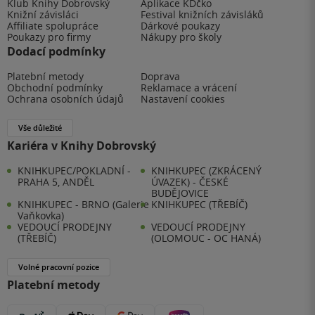
Klub Knihy Dobrovský
Aplikace KDčko
Knižní závisláci
Festival knižních závisláků
Affiliate spolupráce
Dárkové poukazy
Poukazy pro firmy
Nákupy pro školy
Dodací podmínky
Platební metody
Doprava
Obchodní podmínky
Reklamace a vrácení
Ochrana osobních údajů
Nastavení cookies
Vše důležité
Kariéra v Knihy Dobrovský
KNIHKUPEC/POKLADNÍ -
KNIHKUPEC (ZKRÁCENÝ
PRAHA 5, ANDĚL
ÚVAZEK) - ČESKÉ
BUDĚJOVICE
KNIHKUPEC - BRNO (Galerie
KNIHKUPEC (TŘEBÍČ)
Vaňkovka)
VEDOUCÍ PRODEJNY
VEDOUCÍ PRODEJNY
(TŘEBÍČ)
(OLOMOUC - OC HANÁ)
Volné pracovní pozice
Platební metody