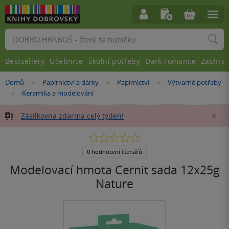
Vyhledávání
Bestsellery
Učebnice
Školní potřeby
Dark romance
Zachra
Nacházíte
Domů
Papírnictví a dárky
Papírnictví
Výtvarné potřeby
»
»
»
se
Keramika a modelování
»
zde:
Zásilkovna zdarma celý týden!
Za
0.0
z
5
0 hodnocení čtenářů
hvězdiček
Modelovací hmota Cernit sada 12x25g
Nature