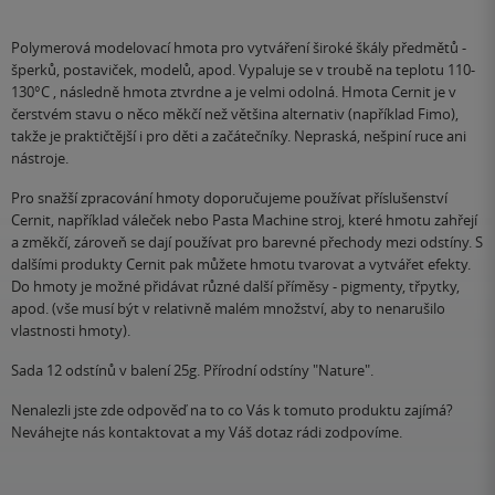
Polymerová modelovací hmota pro vytváření široké škály předmětů -
šperků, postaviček, modelů, apod. Vypaluje se v troubě na teplotu 110-
130°C , následně hmota ztvrdne a je velmi odolná. Hmota Cernit je v
čerstvém stavu o něco měkčí než většina alternativ (například Fimo),
takže je praktičtější i pro děti a začátečníky. Nepraská, nešpiní ruce ani
nástroje.
Pro snažší zpracování hmoty doporučujeme používat příslušenství
Cernit, například váleček nebo Pasta Machine stroj, které hmotu zahřejí
a změkčí, zároveň se dají používat pro barevné přechody mezi odstíny. S
dalšími produkty Cernit pak můžete hmotu tvarovat a vytvářet efekty.
Do hmoty je možné přidávat různé další příměsy - pigmenty, třpytky,
apod. (vše musí být v relativně malém množství, aby to nenarušilo
vlastnosti hmoty).
Sada 12 odstínů v balení 25g. Přírodní odstíny "Nature".
Nenalezli jste zde odpověď na to co Vás k tomuto produktu zajímá?
Neváhejte nás kontaktovat a my Váš dotaz rádi zodpovíme.