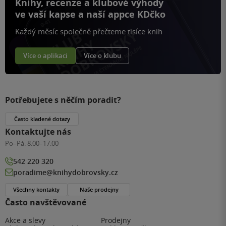
Knihy, recenze a klubové výhody
ve vaší kapse a naší appce KDčko
Každý měsíc společně přečteme tisíce knih
Více o aplikaci
Více o klubu
Potřebujete s něčím poradit?
Často kladené dotazy
Kontaktujte nás
Po–Pá:
8:00–17:00
542 220 320
poradime@knihydobrovsky.cz
Všechny kontakty
Naše prodejny
Často navštěvované
Akce a slevy
Prodejny