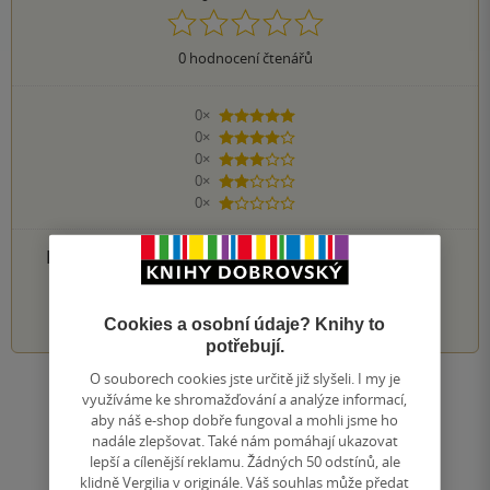
0
hodnocení čtenářů
0×
5 hvězdiček
0×
4 hvězdičky
0×
3 hvězdičky
0×
2 hvězdičky
0×
1 hvezdička
PŘIDEJTE SVÉ HODNOCENÍ PRODUKTU
1
2
3
4
5
Cookies a osobní údaje? Knihy to
potřebují.
O souborech cookies jste určitě již slyšeli. I my je
Zobrazit všechna hodnocení
využíváme ke shromažďování a analýze informací,
aby náš e-shop dobře fungoval a mohli jsme ho
nadále zlepšovat. Také nám pomáhají ukazovat
Přidat hodnocení
lepší a cílenější reklamu. Žádných 50 odstínů, ale
klidně Vergilia v originále. Váš souhlas může předat