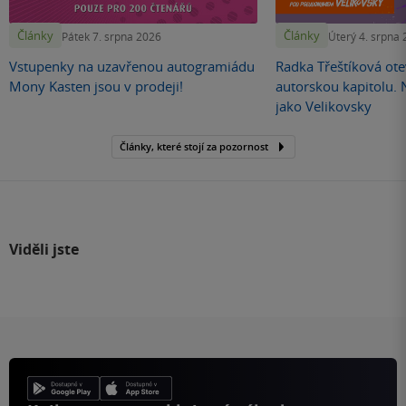
Články
Články
Pátek 7. srpna 2026
Úterý 4. srpna
Vstupenky na uzavřenou autogramiádu
Radka Třeštíková otev
Mony Kasten jsou v prodeji!
autorskou kapitolu.
jako Velikovsky
Články, které stojí za pozornost
Viděli jste