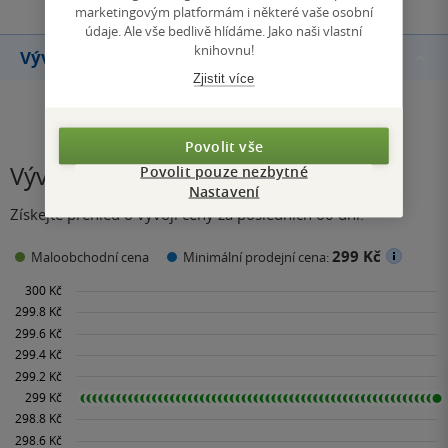
marketingovým platformám i některé vaše osobní
údaje. Ale vše bedlivě hlídáme. Jako naši vlastní
knihovnu!
Vývoj ceny
Zjistit více
Povolit vše
Vývoj ceny
Povolit pouze nezbytné
Nastavení
Získejte přehled o vývoji ceny za posledních 60 dní.
299 Kč
Maloobchodní cena
Minimální prodejní cena: