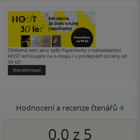
Oblíbená letní akce zpět! Paperbacky z nakladatelství
HOST teď koupíte na e-shopu i v prodejnách za ceny od
99 Kč!
Více informací
Hodnocení a recenze čtenářů
0.0
z
5