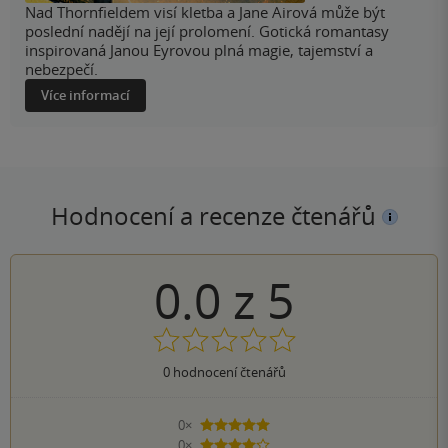
Nad Thornfieldem visí kletba a Jane Airová může být
poslední nadějí na její prolomení. Gotická romantasy
inspirovaná Janou Eyrovou plná magie, tajemství a
nebezpečí.
Více informací
Hodnocení a recenze čtenářů
0.0
z
5
0
hodnocení čtenářů
0×
5 hvězdiček
0×
4 hvězdičky