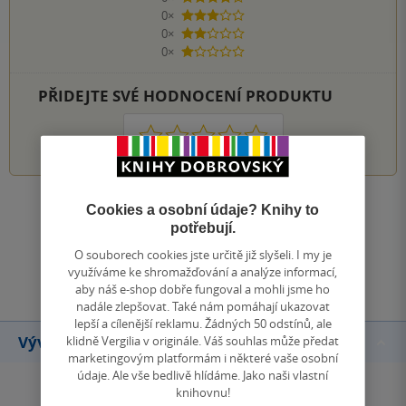
0×
3 hvězdičky
0×
2 hvězdičky
0×
1 hvezdička
PŘIDEJTE SVÉ HODNOCENÍ PRODUKTU
1
2
3
4
5
Cookies a osobní údaje? Knihy to
Zobrazit všechna hodnocení
potřebují.
O souborech cookies jste určitě již slyšeli. I my je
Přidat hodnocení
využíváme ke shromažďování a analýze informací,
aby náš e-shop dobře fungoval a mohli jsme ho
nadále zlepšovat. Také nám pomáhají ukazovat
lepší a cílenější reklamu. Žádných 50 odstínů, ale
Vývoj ceny
klidně Vergilia v originále. Váš souhlas může předat
marketingovým platformám i některé vaše osobní
údaje. Ale vše bedlivě hlídáme. Jako naši vlastní
knihovnu!