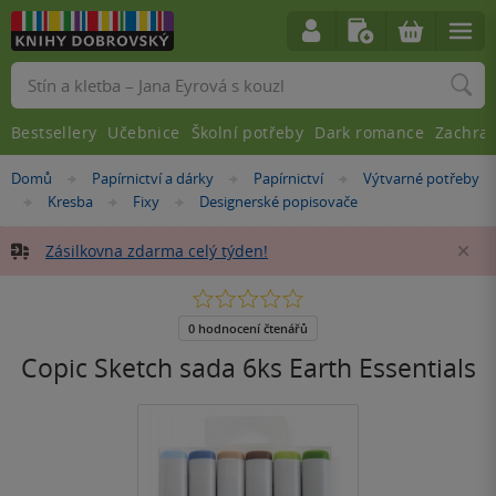
Vyhledávání
Bestsellery
Učebnice
Školní potřeby
Dark romance
Zachra
Nacházíte
Domů
Papírnictví a dárky
Papírnictví
Výtvarné potřeby
»
»
»
se
Kresba
Fixy
Designerské popisovače
»
»
»
zde:
Zásilkovna zdarma celý týden!
Za
0.0
z
5
0 hodnocení čtenářů
hvězdiček
Copic Sketch sada 6ks Earth Essentials