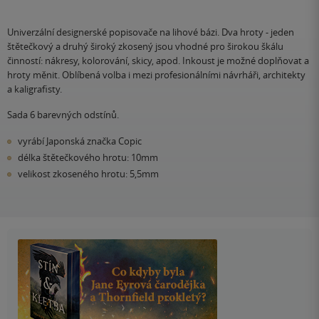
Univerzální designerské popisovače na lihové bázi. Dva hroty - jeden
štětečkový a druhý široký zkosený jsou vhodné pro širokou škálu
činností: nákresy, kolorování, skicy, apod. Inkoust je možné doplňovat a
hroty měnit. Oblíbená volba i mezi profesionálními návrháři, architekty
a kaligrafisty.
Sada 6 barevných odstínů.
vyrábí Japonská značka Copic
délka štětečkového hrotu: 10mm
velikost zkoseného hrotu: 5,5mm