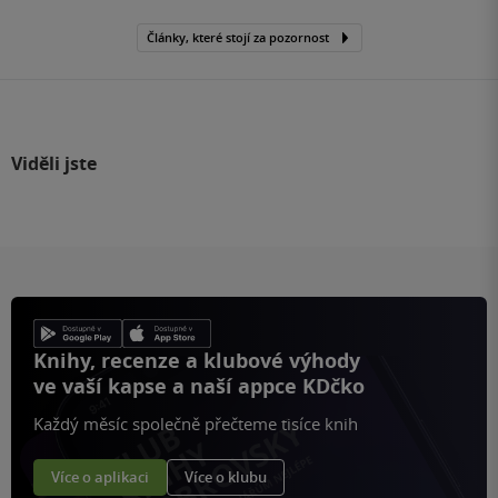
Články, které stojí za pozornost
Viděli jste
Knihy, recenze a klubové výhody
ve vaší kapse a naší appce KDčko
Každý měsíc společně přečteme tisíce knih
Více o aplikaci
Více o klubu