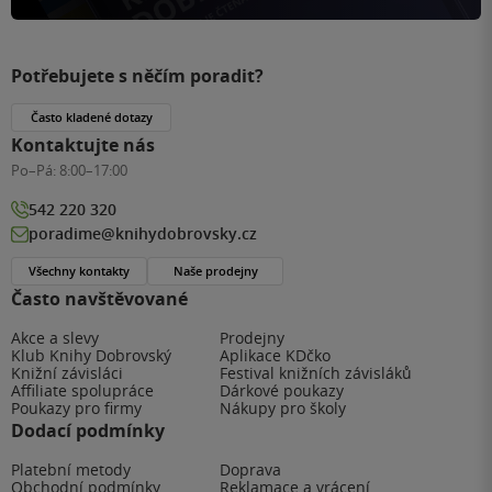
Potřebujete s něčím poradit?
Často kladené dotazy
Kontaktujte nás
Po–Pá:
8:00–17:00
542 220 320
poradime@knihydobrovsky.cz
Všechny kontakty
Naše prodejny
Často navštěvované
Akce a slevy
Prodejny
Klub Knihy Dobrovský
Aplikace KDčko
Knižní závisláci
Festival knižních závisláků
Affiliate spolupráce
Dárkové poukazy
Poukazy pro firmy
Nákupy pro školy
Dodací podmínky
Platební metody
Doprava
Obchodní podmínky
Reklamace a vrácení