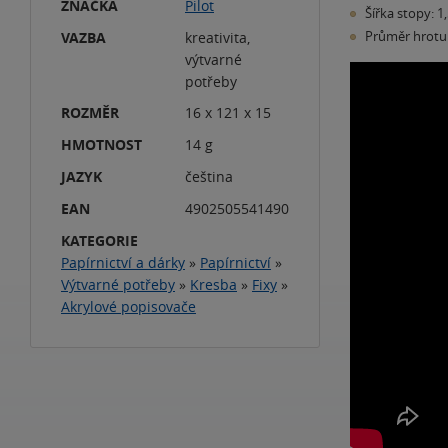
ZNAČKA
Pilot
Šířka stopy: 
Průměr hrotu
VAZBA
kreativita,
výtvarné
potřeby
ROZMĚR
16 x 121 x 15
HMOTNOST
14 g
JAZYK
čeština
EAN
4902505541490
KATEGORIE
Papírnictví a dárky
»
Papírnictví
»
Výtvarné potřeby
»
Kresba
»
Fixy
»
Akrylové popisovače