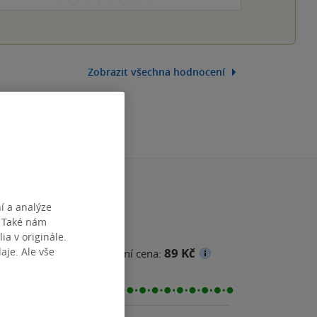
Zobrazit všechna hodnocení
í a analýze
. Také nám
ia v originále.
je. Ale vše
89 Kč
ena
Minimální prodejní cena: