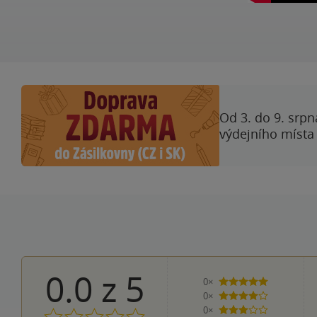
Od 3. do 9. srpn
výdejního místa
0.0
z
5
0×
5 hvězdiček
0×
4 hvězdičky
0×
3 hvězdičky