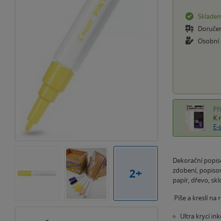
Sklade
Doruče
Osobní
Př
K 
E-
Dekorační popiso
2+
zdobení, popisová
papír, dřevo, skl
Píše a kreslí na
Ultra krycí in