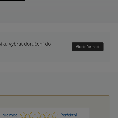
šíku vybrat doručení do
Více informací
1
2
3
4
5
Nic moc
Perfektní