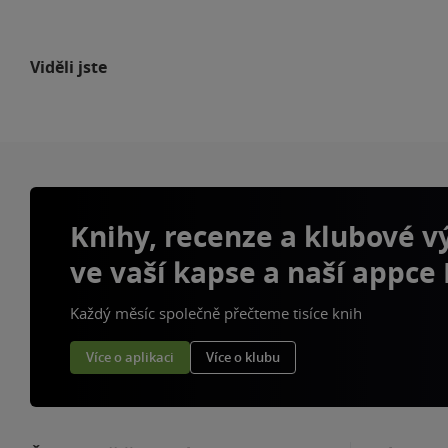
Viděli jste
Knihy, recenze a klubové 
ve vaší kapse a naší appce
Každý měsíc společně přečteme tisíce knih
Více o aplikaci
Více o klubu