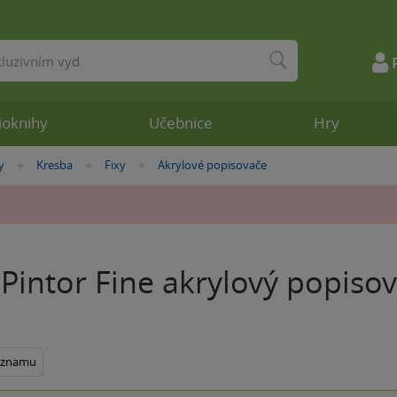
ioknihy
Učebnice
Hry
y
Kresba
Fixy
Akrylové popisovače
»
»
»
Pintor Fine akrylový popiso
seznamu