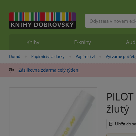
Vyhledávání
Knihy
E-knihy
Aud
Nacházíte
Domů
Papírnictví a dárky
Papírnictví
Výtvarné potřeb
»
»
»
se
zde:
Zásilkovna zdarma celý týden!
PILOT 
žlutý
Uložit do 