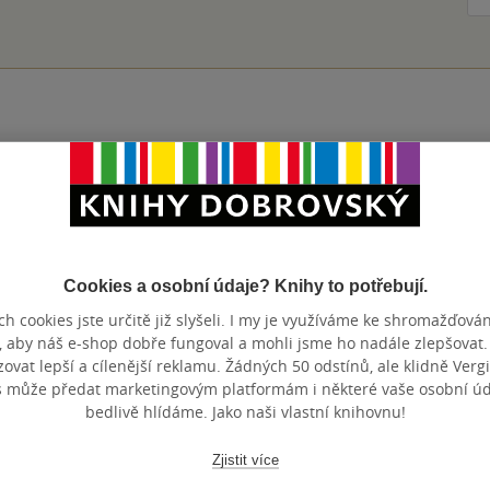
Přidat hodnocení
Cookies a osobní údaje? Knihy to potřebují.
h cookies jste určitě již slyšeli. I my je využíváme ke shromažďován
, aby náš e-shop dobře fungoval a mohli jsme ho nadále zlepšovat
vat lepší a cílenější reklamu. Žádných 50 odstínů, ale klidně Vergil
s může předat marketingovým platformám i některé vaše osobní úda
Maloobchodní c
 dní.
bedlivě hlídáme. Jako naši vlastní knihovnu!
Zjistit více