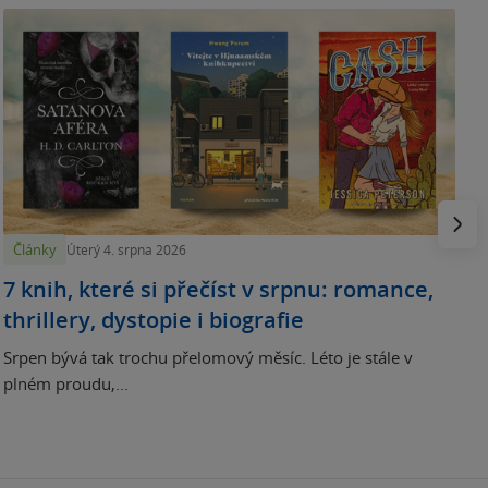
N
p
Násled
Články
Úterý 4. srpna 2026
7 knih, které si přečíst v srpnu: romance,
thrillery, dystopie i biografie
Srpen bývá tak trochu přelomový měsíc. Léto je stále v
plném proudu,...