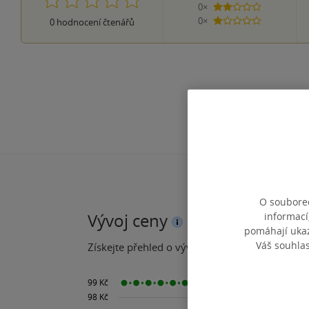
0×
2 hvězdičky
0×
0
hodnocení čtenářů
1 hvezdička
O souborec
informací
Vývoj ceny
pomáhají ukazo
Váš souhla
Získejte přehled o vývoji ceny za posledních 60