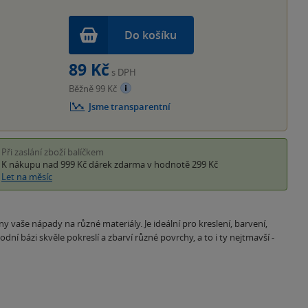
Do košíku
89 Kč
s DPH
Běžně 99 Kč
Jsme transparentní
Při zaslání zboží balíčkem
K nákupu nad 999 Kč
dárek zdarma
v hodnotě 299 Kč
Let na měsíc
 vaše nápady na různé materiály. Je ideální pro kreslení, barvení,
odní bázi skvěle pokreslí a zbarví různé povrchy, a to i ty nejtmavší -