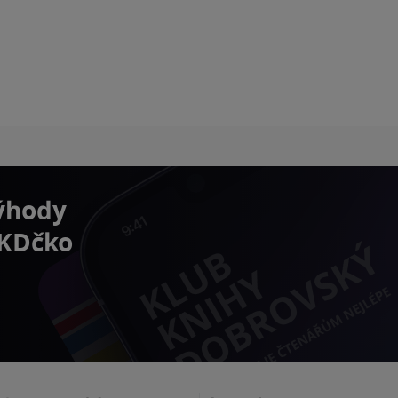
výhody
 KDčko