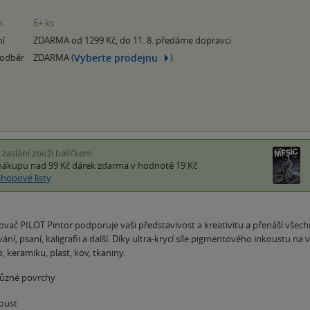
m
5+ ks
ní
ZDARMA od 1299 Kč, do 11. 8. předáme dopravci
Vyberte prodejnu
 odběr
ZDARMA (
)
i zaslání zboží balíčkem
nákupu nad 99 Kč
dárek zdarma
v hodnotě 19 Kč
shopové listy
vač PILOT Pintor podporuje vaši představivost a kreativitu a přenáší všechny
ní, psaní, kaligrafii a další. Díky ultra-krycí síle pigmentového inkoustu na v
o, keramiku, plast, kov, tkaniny.
 různé povrchy
koust