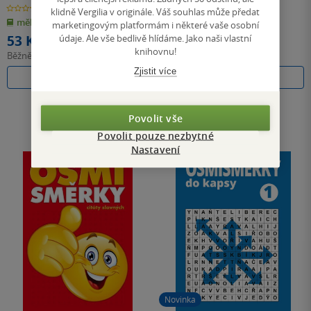
0.0
0.0
klidně Vergilia v originále. Váš souhlas může předat
z
z
měkká vazba
měkká vazba
5
5
marketingovým platformám i některé vaše osobní
hvězdiček
hvězdiček
údaje. Ale vše bedlivě hlídáme. Jako naši vlastní
53 Kč
53 Kč
knihovnu!
Běžně
59 Kč
Běžně
59 Kč
Zjistit více
Do košíku
Do košíku
Povolit vše
Povolit pouze nezbytné
Nastavení
Novinka