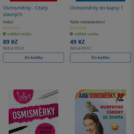
Osmisměrky - Citáty
Osmisměrky do kapsy 1
slavných
Vašut
Naše nakladatelství
0.0
0.0
z
z
měkká vazba
měkká vazba
5
5
hvězdiček
hvězdiček
89 Kč
49 Kč
Běžně
99 Kč
Běžně
69 Kč
Do košíku
Do košíku