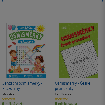
Senzační osmisměrky -
Osmisměrky - České
Prázdniny
pranostiky
Mozaika
Petr Sýkora
0.0
0.0
z
z
měkká vazba
měkká vazba
5
5