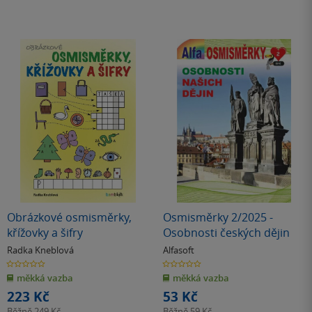
Obrázkové osmisměrky,
Osmisměrky 2/2025 -
křížovky a šifry
Osobnosti českých dějin
Radka Kneblová
Alfasoft
0.0
0.0
z
z
měkká vazba
měkká vazba
5
5
hvězdiček
hvězdiček
223 Kč
53 Kč
Běžně
249 Kč
Běžně
59 Kč