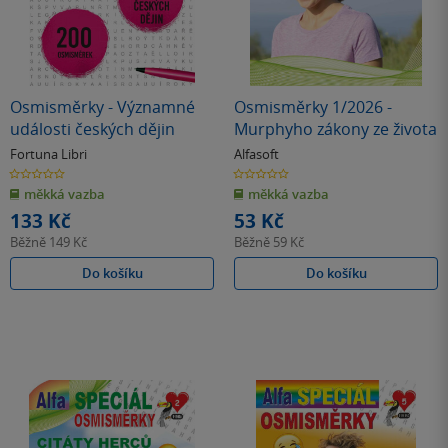
Osmisměrky - Významné
Osmisměrky 1/2026 -
události českých dějin
Murphyho zákony ze života
Fortuna Libri
Alfasoft
0.0
0.0
z
z
měkká vazba
měkká vazba
5
5
hvězdiček
hvězdiček
133 Kč
53 Kč
Běžně
149 Kč
Běžně
59 Kč
Do košíku
Do košíku