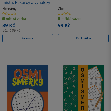
místa, Rekordy a vynálezy
Neznámý
Glos
0.0
0.0
z
z
měkká vazba
měkká vazba
5
5
hvězdiček
hvězdiček
89 Kč
99 Kč
Běžně
99 Kč
Do košíku
Do košíku