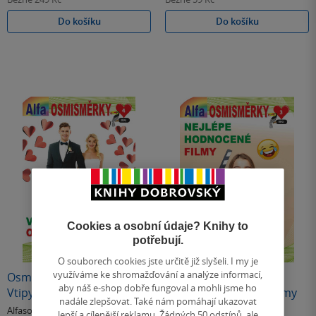
Do košíku
Do košíku
Cookies a osobní údaje? Knihy to
potřebují.
O souborech cookies jste určitě již slyšeli. I my je
využíváme ke shromažďování a analýze informací,
Osmisměrky 04/2025 -
Osmisměrky 3/2025 -
aby náš e-shop dobře fungoval a mohli jsme ho
Vtipy o manželství
Nejlépe hodnocené filmy
nadále zlepšovat. Také nám pomáhají ukazovat
Alfasoft
Alfasoft
lepší a cílenější reklamu. Žádných 50 odstínů, ale