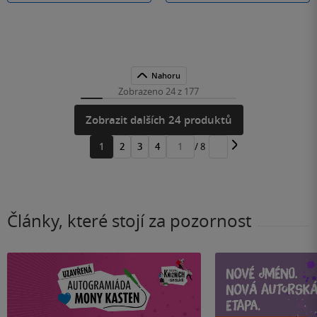
Nahoru
Zobrazeno 24 z 177
Zobrazit dalších 24 produktů
1
2
3
4
/ 8
Přejít
na
stránku
Články, které stojí za pozornost