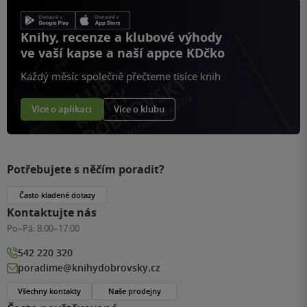
Knihy, recenze a klubové výhody
ve vaší kapse a naší appce KDčko
Každý měsíc společně přečteme tisíce knih
Více o aplikaci
Více o klubu
Potřebujete s něčím poradit?
Často kladené dotazy
Kontaktujte nás
Po–Pá:
8:00–17:00
542 220 320
poradime@knihydobrovsky.cz
Všechny kontakty
Naše prodejny