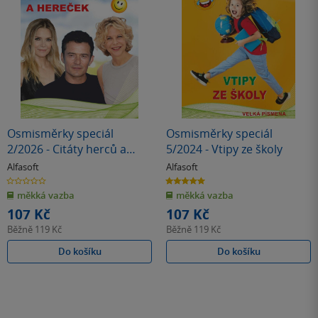
Osmisměrky speciál
Osmisměrky speciál
2/2026 - Citáty herců a
5/2024 - Vtipy ze školy
hereček
Alfasoft
Alfasoft
0.0
5.0
z
z
měkká vazba
měkká vazba
5
5
hvězdiček
hvězdiček
107 Kč
107 Kč
Běžně
119 Kč
Běžně
119 Kč
Do košíku
Do košíku