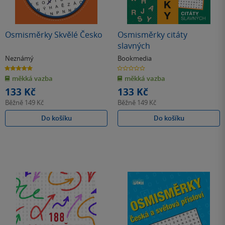
Osmisměrky Skvělé Česko
Osmisměrky citáty
slavných
Neznámý
Bookmedia
5.0
0.0
z
z
měkká vazba
měkká vazba
5
5
hvězdiček
hvězdiček
133 Kč
133 Kč
Běžně
149 Kč
Běžně
149 Kč
Do košíku
Do košíku