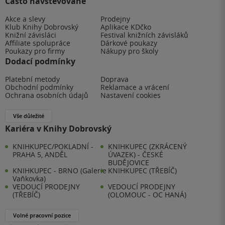
Často navštěvované
Akce a slevy
Prodejny
Klub Knihy Dobrovský
Aplikace KDčko
Knižní závisláci
Festival knižních závisláků
Affiliate spolupráce
Dárkové poukazy
Poukazy pro firmy
Nákupy pro školy
Dodací podmínky
Platební metody
Doprava
Obchodní podmínky
Reklamace a vrácení
Ochrana osobních údajů
Nastavení cookies
Vše důležité
Kariéra v Knihy Dobrovský
KNIHKUPEC/POKLADNÍ -
KNIHKUPEC (ZKRÁCENÝ
PRAHA 5, ANDĚL
ÚVAZEK) - ČESKÉ
BUDĚJOVICE
KNIHKUPEC - BRNO (Galerie
KNIHKUPEC (TŘEBÍČ)
Vaňkovka)
VEDOUCÍ PRODEJNY
VEDOUCÍ PRODEJNY
(TŘEBÍČ)
(OLOMOUC - OC HANÁ)
Volné pracovní pozice