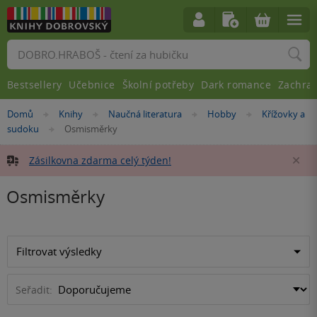
Vyhledávání
Bestsellery
Učebnice
Školní potřeby
Dark romance
Zachra
Nacházíte
Domů
Knihy
Naučná literatura
Hobby
Křížovky a
»
»
»
»
se
sudoku
Osmisměrky
»
zde:
Zásilkovna zdarma celý týden!
Za
Osmisměrky
Filtrovat výsledky
Seřadit: