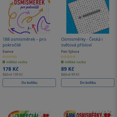
188 osmisměrek – pro
Osmisměrky - Česká i
pokročilé
světová přísloví
Esence
Petr Sýkora
0.0
0.0
z
z
měkká vazba
měkká vazba
5
5
hvězdiček
hvězdiček
178 Kč
89 Kč
Běžně
199 Kč
Běžně
99 Kč
Do košíku
Do košíku