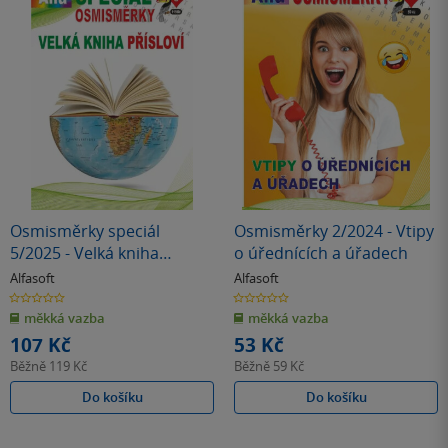
Osmisměrky speciál
Osmisměrky 2/2024 - Vtipy
5/2025 - Velká kniha
o úřednících a úřadech
přísloví
Alfasoft
Alfasoft
0.0
0.0
z
z
měkká vazba
měkká vazba
5
5
hvězdiček
hvězdiček
107 Kč
53 Kč
Běžně
119 Kč
Běžně
59 Kč
Do košíku
Do košíku