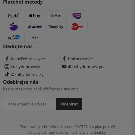
Platební metody
+ 17
Sledujte nás
KnihyDobrovsky.cz
Knižní závisláci
knihydobrovsky
@knihydobrovskycz
@knihydobrovsky
Odebírejte nás
Každý měsíc společně přečteme tisíce knih
Odebírat
Tento web je chráněn službou reCAPTCHA a platí pro něj
Zásady ochrany soukromí
a
Smluvní podmínky
.