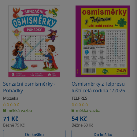
Senzační osmisměrky -
Osmisměrky z Telpresu
Pohádky
luští celá rodina 1/2026 -
248 osmisměrek
Mozaika
TELPRES
0.0
0.0
z
z
měkká vazba
měkká vazba
5
5
hvězdiček
hvězdiček
71 Kč
54 Kč
Běžně
79 Kč
Běžně
60 Kč
Do košíku
Do košíku