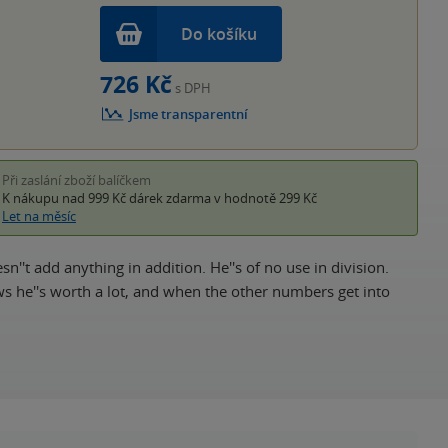
Do košíku
726 Kč
s DPH
Jsme transparentní
Při zaslání zboží balíčkem
K nákupu nad 999 Kč
dárek zdarma
v hodnotě 299 Kč
Let na měsíc
n''t add anything in addition. He''s of no use in division.
ws he''s worth a lot, and when the other numbers get into