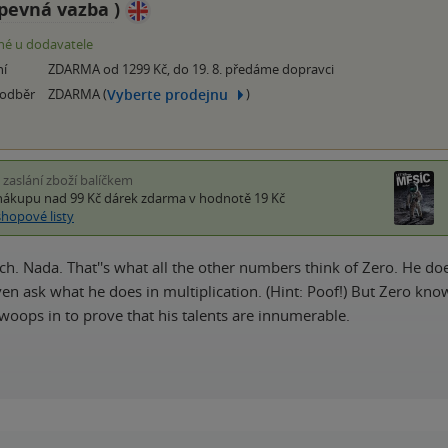
pevná vazba
)
é u dodavatele
ní
ZDARMA od 1299 Kč, do 19. 8. předáme dopravci
Vyberte prodejnu
 odběr
ZDARMA (
)
i zaslání zboží balíčkem
nákupu nad 99 Kč
dárek zdarma
v hodnotě 19 Kč
shopové listy
lch. Nada. That''s what all the other numbers think of Zero. He does
ven ask what he does in multiplication. (Hint: Poof!) But Zero kno
swoops in to prove that his talents are innumerable.