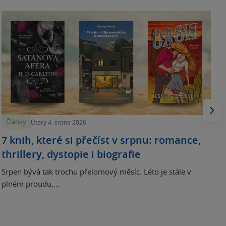
N
p
Násled
Články
Úterý 4. srpna 2026
7 knih, které si přečíst v srpnu: romance,
thrillery, dystopie i biografie
Srpen bývá tak trochu přelomový měsíc. Léto je stále v
plném proudu,...