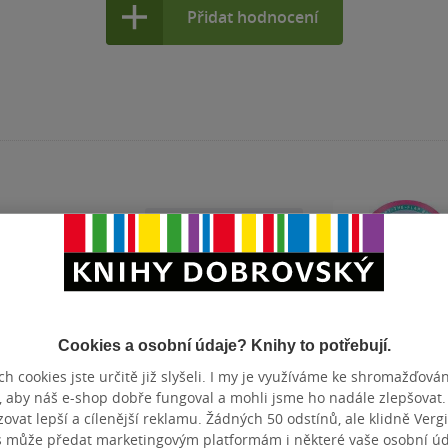
Přidat hodnocení
Cookies a osobní údaje? Knihy to potřebují.
h cookies jste určitě již slyšeli. I my je využíváme ke shromažďován
, aby náš e-shop dobře fungoval a mohli jsme ho nadále zlepšovat
Nedostupné
vat lepší a cílenější reklamu. Žádných 50 odstínů, ale klidně Vergil
s může předat marketingovým platformám i některé vaše osobní úda
BIG Country
Fart Boy and Reeky
What´s in Uni