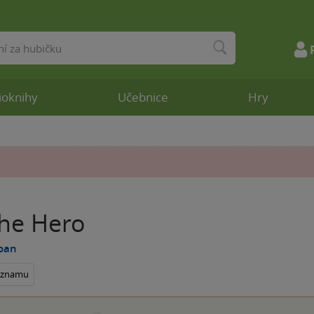
ioknihy
Učebnice
Hry
the Hero
Joan
seznamu