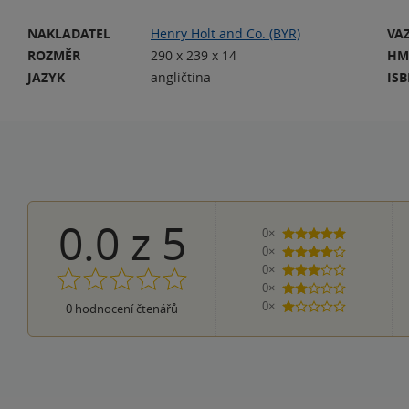
NAKLADATEL
Henry Holt and Co. (BYR)
VA
ROZMĚR
290 x 239 x 14
HM
JAZYK
angličtina
IS
0.0
z
5
0×
5 hvězdiček
0×
4 hvězdičky
0×
3 hvězdičky
0×
2 hvězdičky
0×
0
hodnocení čtenářů
1 hvezdička