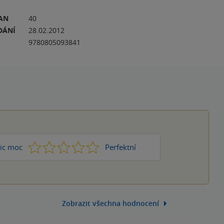
RAN
40
DÁNÍ
28.02.2012
9780805093841
1
2
3
4
5
ic moc
Perfektní
Zobrazit všechna hodnocení