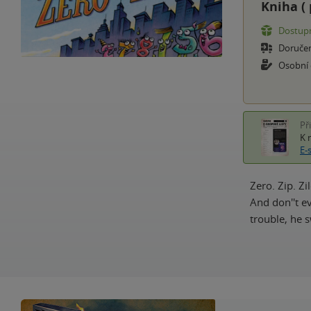
Kniha (
Dostupn
Doruče
Osobní
Př
K 
E-
Zero. Zip. Zi
And don''t e
trouble, he 