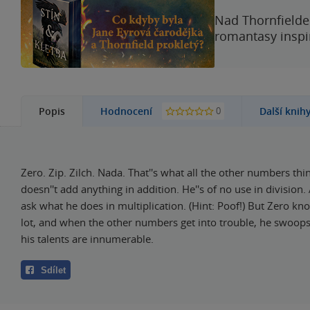
Nad Thornfieldem
romantasy inspi
0
Popis
Hodnocení
Další knih
Zero. Zip. Zilch. Nada. That''s what all the other numbers thi
doesn''t add anything in addition. He''s of no use in division.
ask what he does in multiplication. (Hint: Poof!) But Zero kn
lot, and when the other numbers get into trouble, he swoops 
his talents are innumerable.
Sdílet