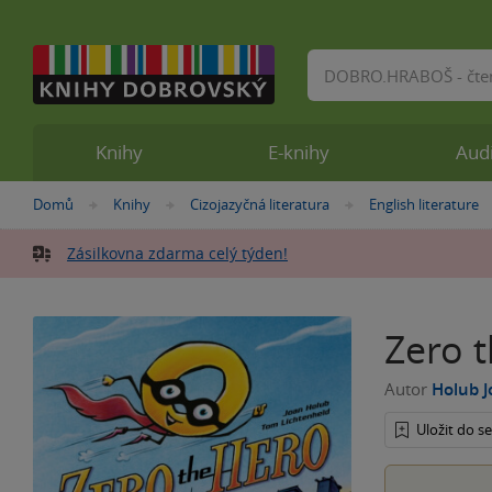
Vyhledávání
Knihy
E-knihy
Aud
Nacházíte
Domů
Knihy
Cizojazyčná literatura
English literature
»
»
»
se
zde:
Zásilkovna zdarma celý týden!
Zero 
Autor
Holub 
Uložit do 