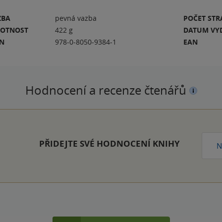
ZBA
pevná vazba
POČET ST
OTNOST
422 g
DATUM VY
BN
978-0-8050-9384-1
EAN
Hodnocení a recenze čtenářů
PŘIDEJTE SVÉ HODNOCENÍ KNIHY
N