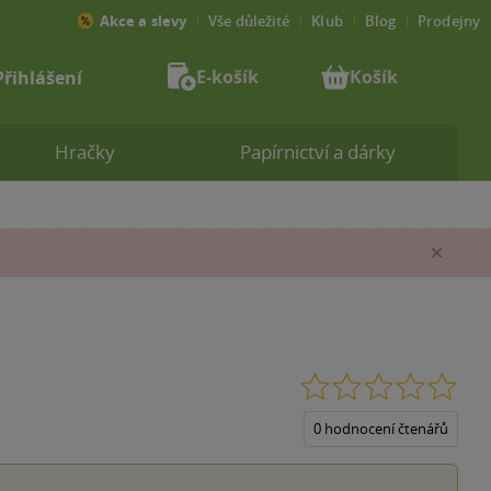
Akce a slevy
Vše důležité
Klub
Blog
Prodejny
E-košík
Košík
Přihlášení
Hračky
Papírnictví a dárky
Zav
0.0
z
5
0 hodnocení čtenářů
hvěz