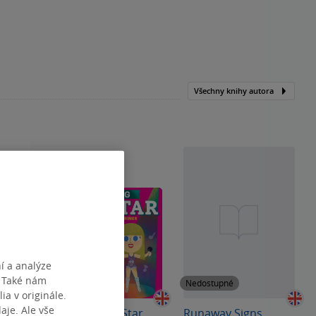
Všechny knihy autora
í a analýze
. Také nám
Nedostupné
Nedostupné
ia v originále.
je. Ale vše
corn´s
This BIG Pop Star
Runaway Signs