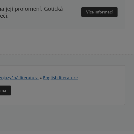
a její prolomení. Gotická
Více informací
ečí.
zojazyčná literatura
»
English literature
téma