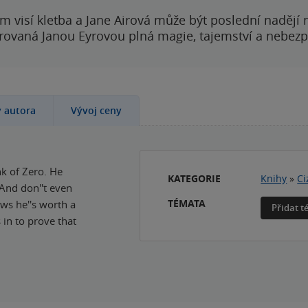
 visí kletba a Jane Airová může být poslední nadějí n
rovaná Janou Eyrovou plná magie, tajemství a nebezp
y autora
Vývoj ceny
nk of Zero. He
KATEGORIE
Knihy
»
Ci
 And don''t even
TÉMATA
ows he''s worth a
Přidat 
in to prove that