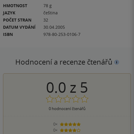
HMOTNOST
78 g
JAZYK
čeština
POČET STRAN
32
DATUM VYDÁNÍ
30.04.2005
ISBN
978-80-253-0106-7
Hodnocení a recenze čtenářů
0.0
z
5
0
hodnocení čtenářů
0×
5 hvězdiček
0×
4 hvězdičky