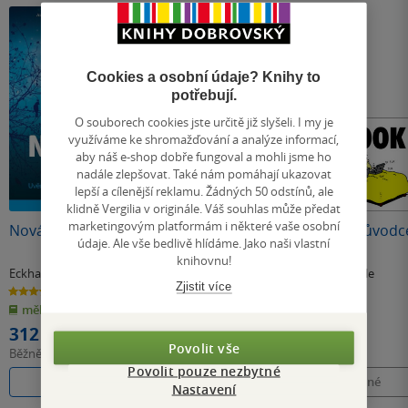
Cookies a osobní údaje? Knihy to
potřebují.
O souborech cookies jste určitě již slyšeli. I my je
využíváme ke shromažďování a analýze informací,
aby náš e-shop dobře fungoval a mohli jsme ho
nadále zlepšovat. Také nám pomáhají ukazovat
lepší a cílenější reklamu. Žádných 50 odstínů, ale
Nedostupné
Nedostupné
klidně Vergilia v originále. Váš souhlas může předat
marketingovým platformám i některé vaše osobní
Nová země
Zahrádkář Návod k
Facebook Průvodc
údaje. Ale vše bedlivě hlídáme. Jako naši vlastní
přežití
pro závislé
knihovnu!
Eckhart Tolle
,
Martin
Martin Baxendale
Martin Baxendale
Zjistit více
Baxendale
4.7
0.0
0.0
z
z
z
měkká vazba
měkká vazba
měkká vazba
5
5
5
hvězdiček
hvězdiček
hvězdiček
312 Kč
Povolit vše
Běžně
349 Kč
Povolit pouze nezbytné
Do košíku
Nedostupné
Nedostupné
Nastavení