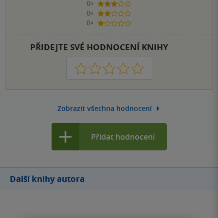
0×
3 hvězdičky
0×
2 hvězdičky
0×
1 hvezdička
PŘIDEJTE SVÉ HODNOCENÍ KNIHY
1
2
3
4
5
Zobrazit všechna hodnocení
Přidat hodnocení
Další knihy autora