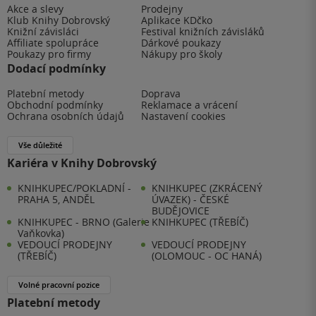
Akce a slevy
Prodejny
Klub Knihy Dobrovský
Aplikace KDčko
Knižní závisláci
Festival knižních závisláků
Affiliate spolupráce
Dárkové poukazy
Poukazy pro firmy
Nákupy pro školy
Dodací podmínky
Platební metody
Doprava
Obchodní podmínky
Reklamace a vrácení
Ochrana osobních údajů
Nastavení cookies
Vše důležité
Kariéra v Knihy Dobrovský
KNIHKUPEC/POKLADNÍ -
KNIHKUPEC (ZKRÁCENÝ
PRAHA 5, ANDĚL
ÚVAZEK) - ČESKÉ
BUDĚJOVICE
KNIHKUPEC - BRNO (Galerie
KNIHKUPEC (TŘEBÍČ)
Vaňkovka)
VEDOUCÍ PRODEJNY
VEDOUCÍ PRODEJNY
(TŘEBÍČ)
(OLOMOUC - OC HANÁ)
Volné pracovní pozice
Platební metody