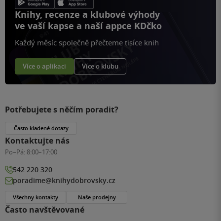
Knihy, recenze a klubové výhody
ve vaší kapse a naší appce KDčko
Každý měsíc společně přečteme tisíce knih
Více o aplikaci
Více o klubu
Potřebujete s něčím poradit?
Často kladené dotazy
Kontaktujte nás
Po–Pá:
8:00–17:00
542 220 320
poradime@knihydobrovsky.cz
Všechny kontakty
Naše prodejny
Často navštěvované