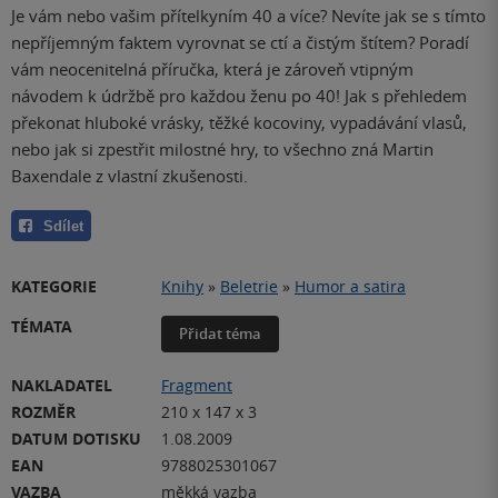
Je vám nebo vašim přítelkyním 40 a více? Nevíte jak se s tímto
nepříjemným faktem vyrovnat se ctí a čistým štítem? Poradí
vám neocenitelná příručka, která je zároveň vtipným
návodem k údržbě pro každou ženu po 40! Jak s přehledem
překonat hluboké vrásky, těžké kocoviny, vypadávání vlasů,
nebo jak si zpestřit milostné hry, to všechno zná Martin
Baxendale z vlastní zkušenosti.
Sdílet
KATEGORIE
Knihy
»
Beletrie
»
Humor a satira
TÉMATA
Přidat téma
NAKLADATEL
Fragment
ROZMĚR
210 x 147 x 3
DATUM DOTISKU
1.08.2009
EAN
9788025301067
VAZBA
měkká vazba