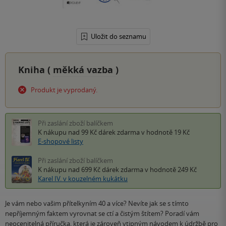
Uložit do seznamu
Kniha (
měkká vazba
)
Produkt je vyprodaný.
Při zaslání zboží balíčkem
K nákupu nad 99 Kč
dárek zdarma
v hodnotě 19 Kč
E-shopové listy
Při zaslání zboží balíčkem
K nákupu nad 699 Kč
dárek zdarma
v hodnotě 249 Kč
Karel IV. v kouzelném kukátku
Je vám nebo vašim přítelkyním 40 a více? Nevíte jak se s tímto
nepříjemným faktem vyrovnat se ctí a čistým štítem? Poradí vám
neocenitelná příručka, která je zároveň vtipným návodem k údržbě pro