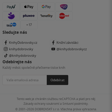
+ 17
Sledujte nás
KnihyDobrovsky.cz
Knižní závisláci
knihydobrovsky
@knihydobrovskycz
@knihydobrovsky
Odebírejte nás
Každý měsíc společně přečteme tisíce knih
Odebírat
Tento web je chráněn službou reCAPTCHA a platí pro něj
Zásady ochrany soukromí
a
Smluvní podmínky
.
© 2001–2026
DOBROVSKÝ s.r.o. Všechna práva vyhrazena.