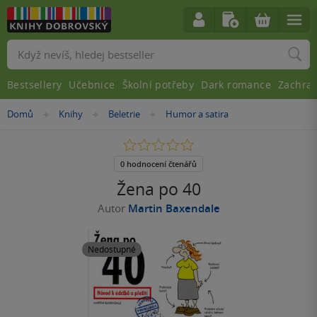
Vyhledávání
Bestsellery
Učebnice
Školní potřeby
Dark romance
Zachra
Nacházíte
Domů
Knihy
Beletrie
Humor a satira
»
»
»
se
zde:
0.0
z
5
0 hodnocení čtenářů
hvězdiček
Žena po 40
Autor
Martin Baxendale
Nedostupné