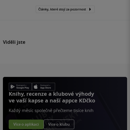
Články, které stojí za pozornost
Viděli jste
Knihy, recenze a klubové výhody
ve vaší kapse a naší appce KDčko
Každý měsíc společně přečteme tisíce knih
Více o aplikaci
Více o klubu