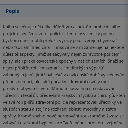
Popis
Kniha se věnuje několika důležitým aspektům ambiciózního
projektu tzv. "zdravotní policie". Tento osvícenský pojem
bychom dnes mohli přeložit výrazy jako "veřejná hygiena"
nebo "sociální medicína". Tinková se v ní zaměřuje na některé
důležité aspekty, jimiž se zabývaly nejen zdravotně-policejní
spisy, ale i praxe osvícenské epochy v našich zemích. Snaží se
nejen přiblížit roli "miazmat" a "mefitických výparů",
záhadných jevů, jimiž byl ještě v osvícenské době vysvětlován
přenos nemocí, ale také počátky zdravotní osvěty mezi
prostým obyvatelstvem. Mimo to se zajímá i o ustavování
"úředních lékařů", především krajských fyziků a chirurgů, kteří
ve své roli pilířů zdravotní policie reprezentovali úředníky ve
službách státu a stojí na rozhraní oblasti medicíny a státní
správy. Kromě snah o nové normování soukromého života se
zabývá i otázkami hygienizace "veřejného" prostoru, zejména