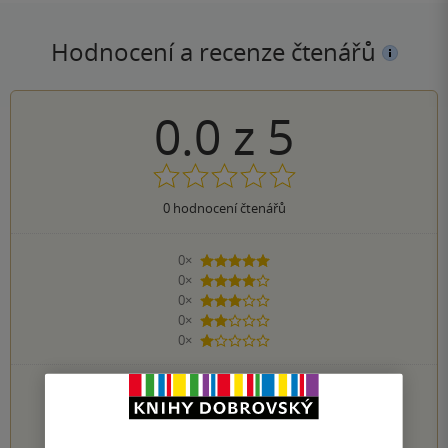
Hodnocení a recenze čtenářů
0.0
z
5
0
hodnocení čtenářů
0×
5 hvězdiček
0×
4 hvězdičky
0×
3 hvězdičky
0×
2 hvězdičky
0×
1 hvezdička
PŘIDEJTE SVÉ HODNOCENÍ KNIHY
1
2
3
4
5