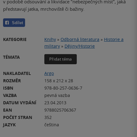
v podobě odsouvání a likvidace "nebezpečných míst", jaká
představují jatka, mrchoviště či bažiny.
Sdílet
KATEGORIE
Knihy
»
Odborná literatura
»
Historie a
military
»
Dějiny/Historie
TÉMATA
Přidat téma
NAKLADATEL
Argo
ROZMĚR
158 x 212 x 28
ISBN
978-80-257-0636-7
VAZBA
pevná vazba
DATUM VYDÁNÍ
23.04.2013
EAN
9788025706367
POČET STRAN
352
JAZYK
čeština