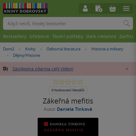
Vyhledávání
Bestsellery
Učebnice
Školní potřeby
Dark romance
Zachra
Nacházíte
Domů
Knihy
Odborná literatura
Historie a military
»
»
»
se
Dějiny/Historie
»
zde:
Zásilkovna zdarma celý týden!
Za
0.0
z
5
0 hodnocení čtenářů
hvězdiček
Zákeřná mefitis
Autor
Daniela Tinková