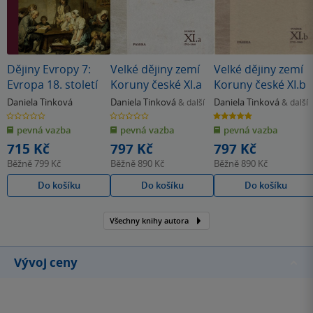
Dějiny Evropy 7:
Velké dějiny zemí
Velké dějiny zemí
Evropa 18. století
Koruny české XI.a
Koruny české XI.b
Daniela Tinková
Daniela Tinková
Daniela Tinková
& další
& další
0.0
0.0
5.0
z
z
z
pevná vazba
pevná vazba
pevná vazba
5
5
5
hvězdiček
hvězdiček
hvězdiček
715 Kč
797 Kč
797 Kč
Běžně
799 Kč
Běžně
890 Kč
Běžně
890 Kč
Do košíku
Do košíku
Do košíku
Všechny knihy autora
Vývoj ceny