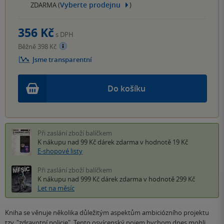
Vyberte prodejnu
ZDARMA (
)
356 Kč
s DPH
Běžně 398 Kč
Jsme transparentní
Do košíku
Při zaslání zboží balíčkem
K nákupu nad 99 Kč
dárek zdarma
v hodnotě 19 Kč
E-shopové listy
Při zaslání zboží balíčkem
K nákupu nad 999 Kč
dárek zdarma
v hodnotě 299 Kč
Let na měsíc
Kniha se věnuje několika důležitým aspektům ambiciózního projektu
tzv. "zdravotní policie". Tento osvícenský pojem bychom dnes mohli