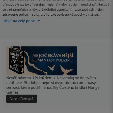
přeložit výrazy jako "veřejná hygiena" nebo "sociální medicína". Tinková
se v ní zaměřuje na některé důležité aspekty, jimiž se zabývaly nejen
zdravotně-policejní spisy, ale i praxe osvícenské epochy v našich…
Přejít na celý popis
Nevěř nikomu. Lži každému. Nezamiluj se do svého
nepřítele. Předobjednejte si dystopickou romantasy
senzaci, která potěší fanoušky Čtvrtého křídla i Hunger
Games.
Více informací