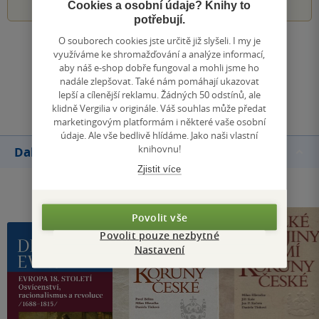
Cookies a osobní údaje? Knihy to
potřebují.
O souborech cookies jste určitě již slyšeli. I my je
Zobrazit všechna hodnocení
využíváme ke shromažďování a analýze informací,
aby náš e-shop dobře fungoval a mohli jsme ho
nadále zlepšovat. Také nám pomáhají ukazovat
Přidat hodnocení
lepší a cílenější reklamu. Žádných 50 odstínů, ale
klidně Vergilia v originále. Váš souhlas může předat
marketingovým platformám i některé vaše osobní
údaje. Ale vše bedlivě hlídáme. Jako naši vlastní
knihovnu!
Další knihy autora
Zjistit více
Povolit vše
Povolit pouze nezbytné
Nastavení