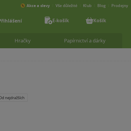
Akce a slevy
Vše důležité
Klub
Blog
Prodejny
E-košík
Košík
Přihlášení
Hračky
Papírnictví a dárky
Od nejdražších