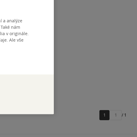
í a analýze
. Také nám
ia v originále.
je. Ale vše
1
/ 1
Přejít
na
stránku