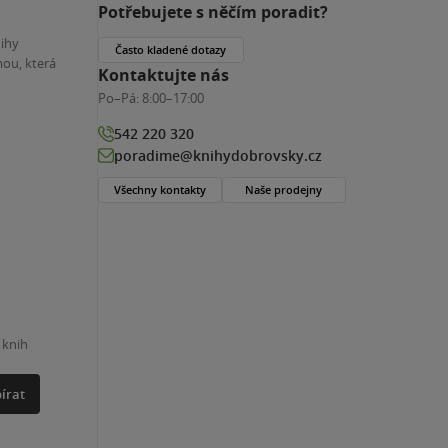
Potřebujete s něčím poradit?
nihy
Často kladené dotazy
ou, která
Kontaktujte nás
Po–Pá:
8:00–17:00
542 220 320
poradime@knihydobrovsky.cz
Všechny kontakty
Naše prodejny
 knih
írat