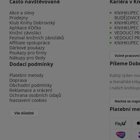
Často navštěvované
Kariéra v K
Akce a slevy
KNIHKUPEC 
Prodejny
BUDĚJOVIC
Klub Knihy Dobrovský
KNIHKUPEC -
Aplikace KDčko
KNIHKUPEC 
Knižní závisláci
VEDOUCÍ PR
Festival knižních závisláků
VEDOUCÍ PR
Affiliate spolupráce
KNIHKUPEC 
Dárkové poukazy
Poukazy pro firmy
Volné pracovní
Nákupy pro školy
Píšeme Dobr
Dodací podmínky
Platební metody
Každý týden nov
Doprava
a čtenářské tri
Obchodní podmínky
i našich knihkup
Reklamace a vrácení
Ochrana osobních údajů
Nastavení cookies
Nechte se inspi
Platební m
Vše důležité