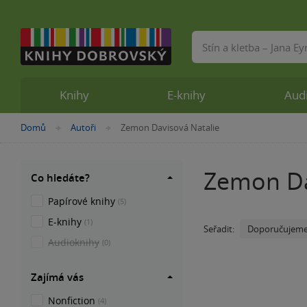
Vyhledávání
Knihy
E-knihy
Aud
Nacházíte
Domů
Autoři
Zemon Davisová Natalie
»
»
se
zde:
Zemon Da
Co hledáte?
Papírové knihy
(5)
E-knihy
(1)
Doporučujem
Seřadit:
Audioknihy
(0)
Zajímá vás
Nonfiction
(4)