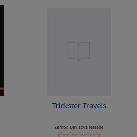
Trickster Travels
Zemon Davisová Natalie
0.0