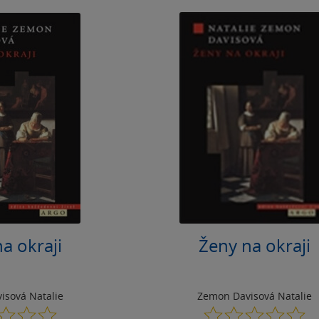
a okraji
Ženy na okraji
isová Natalie
Zemon Davisová Natalie
0.0
0.0