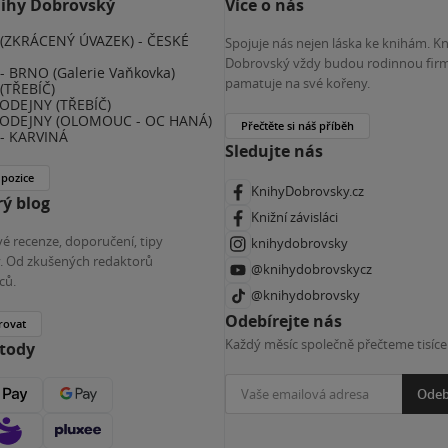
nihy Dobrovský
Více o nás
(ZKRÁCENÝ ÚVAZEK) - ČESKÉ
Spojuje nás nejen láska ke knihám. K
E
Dobrovský vždy budou rodinnou firm
 BRNO (Galerie Vaňkovka)
pamatuje na své kořeny.
(TŘEBÍČ)
ODEJNY (TŘEBÍČ)
ODEJNY (OLOMOUC - OC HANÁ)
Přečtěte si náš příběh
- KARVINÁ
Sledujte nás
 pozice
KnihyDobrovsky.cz
ý blog
Knižní závisláci
é recenze, doporučení, tipy
knihydobrovsky
ky. Od zkušených redaktorů
@knihydobrovskycz
ců.
@knihydobrovsky
Odebírejte nás
rovat
Každý měsíc společně přečteme tisíce
etody
Odeb