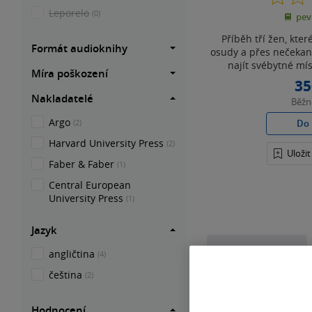
Leporelo
(0)
pev
Příběh tří žen, které
Formát audioknihy
osudy a přes nečekané
najít svébytné mís
Míra poškození
35
Nakladatelé
Běž
Argo
Do 
(2)
Harvard University Press
(2)
Uloži
Faber & Faber
(1)
Central European
University Press
(1)
Jazyk
angličtina
(4)
čeština
(2)
Hodnocení