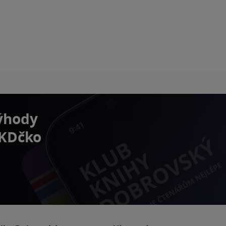
výhody
 KDčko