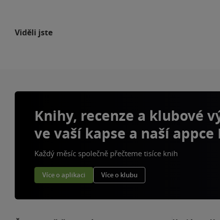
Viděli jste
Knihy, recenze a klubové 
ve vaší kapse a naší appce
Každý měsíc společně přečteme tisíce knih
Více o aplikaci
Více o klubu