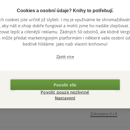
Cookies a osobní údaje? Knihy to potřebují.
Nedostupné
Nedostupné
h cookies jste určitě již slyšeli. I my je využíváme ke shromažďován
, aby náš e-shop dobře fungoval a mohli jsme ho nadále zlepšovat
Women on the
Listening to the
vat lepší a cílenější reklamu. Žádných 50 odstínů, ale klidně Vergil
Margins â€“ Three
Languages of the
s může předat marketingovým platformám i některé vaše osobní úda
Seventeenthâ€“Century
People â€“ Lazare
bedlivě hlídáme. Jako naši vlastní knihovnu!
Zemon Davisová Natalie
Zemon Davisová Natalie
Lives (Paper)
SainÃ©an on
0.0
0.0
z
z
Romanian, Yiddish,
měkká vazba
pevná vazba
5
5
Zjistit více
hvězdiček
hvězdiček
and French
Nedostupné
Nedostupné
Povolit vše
Povolit pouze nezbytné
Nastavení
Zobrazeno 6 z 6