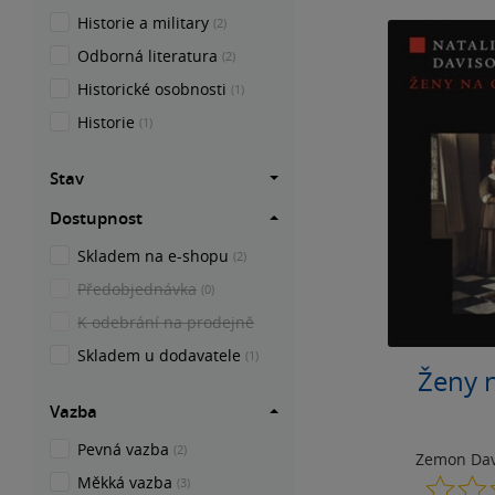
Historie a military
(2)
Odborná literatura
(2)
Historické osobnosti
(1)
Historie
(1)
Stav
Dostupnost
Skladem na e-shopu
(2)
Předobjednávka
(0)
K odebrání na prodejně
Skladem u dodavatele
(1)
Ženy n
Vazba
Pevná vazba
(2)
Zemon Dav
Měkká vazba
(3)