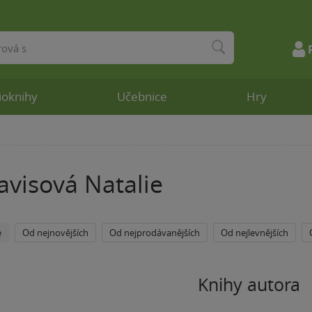
ioknihy
Učebnice
Hry
visová Natalie
e
Od nejnovějších
Od nejprodávanějších
Od nejlevnějších
Knihy autora