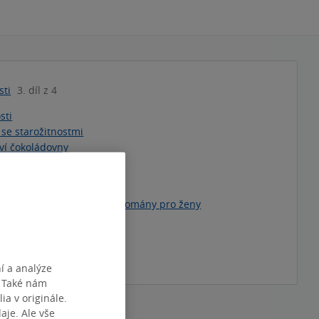
sti
3. díl z 4
sti
se starožitnostmi
ví čokoládovny
 slibů a lží (poškozená)
asu a kouzel
letrie
»
Knihy pro ženy
»
Romány pro ženy
škozené zboží
téma
í a analýze
. Také nám
ia v originále.
je. Ale vše