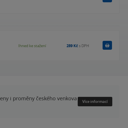
Koupit
Ihned ke stažení
289 Kč
s DPH
ženy i proměny českého venkova
Více informací