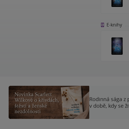
E-knihy
Rodinná sága z 
v době, kdy se ž