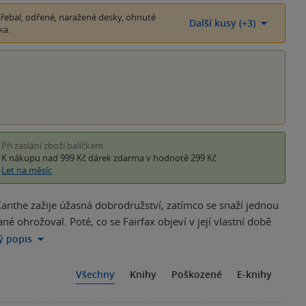
ebal, odřené, naražené desky, ohnuté
Další kusy (+3)
ka.
Při zaslání zboží balíčkem
K nákupu nad 999 Kč
dárek zdarma
v hodnotě 299 Kč
Let na měsíc
 Xanthe zažije úžasná dobrodružství, zatímco se snaží jednou
né ohrožoval. Poté, co se Fairfax objeví v její vlastní době
lý popis
Všechny
Knihy
Poškozené
E-knihy