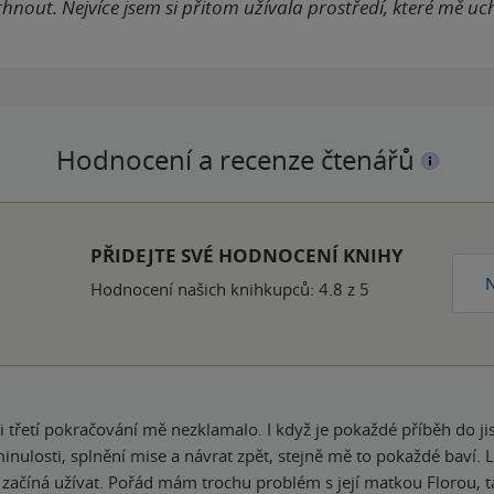
nout. Nejvíce jsem si přitom užívala prostředí, které mě uch
Hodnocení a recenze čtenářů
k
PŘIDEJTE SVÉ HODNOCENÍ KNIHY
N
Hodnocení našich knihkupců: 4.8 z 5
 třetí pokračování mě nezklamalo. I když je pokaždé příběh do jist
nulosti, splnění mise a návrat zpět, stejně mě to pokaždé baví. L
začíná užívat. Pořád mám trochu problém s její matkou Florou, ta 