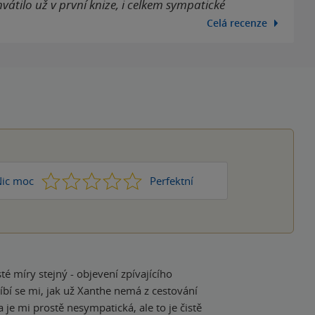
vátilo už v první knize, i celkem sympatické
Celá recenze
1
2
3
4
5
ic moc
Perfektní
é míry stejný - objevení zpívajícího
íbí se mi, jak už Xanthe nemá z cestování
je mi prostě nesympatická, ale to je čistě