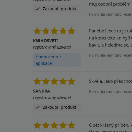
můj osobní problém :⁠-
Zakoupil produkt
Pomohla vám tato rece
Panebožeeee to je tak
na konci této knihy!
KNIHOSVET1
registrovaný uživatel
Pomohla vám tato rece
Hodnoceno z
aplikace
Skvělá, jako předchoz
SANDRA
Pomohla vám tato rece
registrovaný uživatel
Zakoupil produkt
Opět krásný příběh, k
láska, která pomalu 