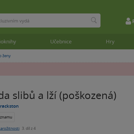
ioknihy
Učebnice
Hry
o ženy
a slibů a lží (poškozená)
Brackston
seznamu
tarožitnosti
3. díl z 4