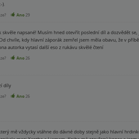
⁠).
nze?
Ano
29
 skvěle napsané! Musím hned otevřít poslední díl a dozvědět se, ja
! Od chvíle, kdy hlavní záporák zemřel jsem měla obavu, že v příb
bavit, a heleďme se, ona autorka vytasí další eso z rukávu skvělé čtení
nze?
Ano
26
í díly
nze?
Ano
26
terý mě vždycky vtáhne do dávné doby stejně jako hlavní hrdinku.
vznikala mezi Xanthe a Liamem. Kniha má otevřený konec a jsem