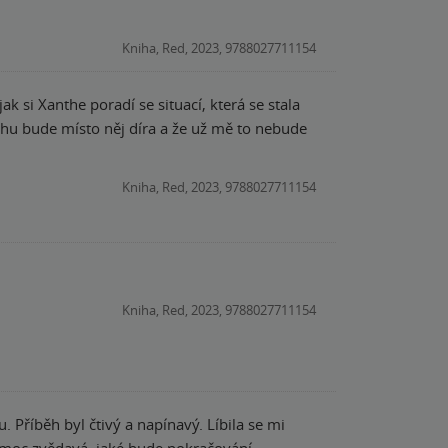
Kniha, Red, 2023, 9788027711154
k si Xanthe poradí se situací, která se stala
ěhu bude místo něj díra a že už mě to nebude
Kniha, Red, 2023, 9788027711154
Kniha, Red, 2023, 9788027711154
 Příběh byl čtivý a napínavý. Líbila se mi
 moc zvědavá, jaké bude pokračování.