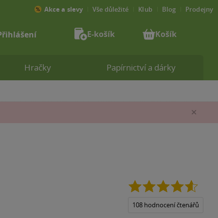
Akce a slevy
Vše důležité
Klub
Blog
Prodejny
E-košík
Košík
Přihlášení
Hračky
Papírnictví a dárky
Zav
4.6
z
5
108 hodnocení čtenářů
hvězdi