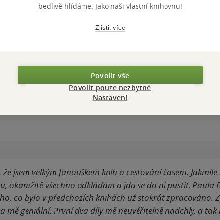
 nich nakonec
bedlivě hlídáme. Jako naši vlastní knihovnu!
Zjistit více
Povolit vše
ZBA
pevná vazba
POČET ST
Povolit pouze nezbytné
OTNOST
478 g
VYDÁNÍ
Nastavení
ZYK
čeština
ISBN
 že jsem velkým fanouškem knih o cestování časem. Jakmile 
ou, okamžitě všechno odkládám a jdu se do ní pustit. Paula
, co bylo v předchozích knihách už stokrát zpracováno. Zpí
 za mě geniální. První dva díly mě neuvěřitelně nadchly, a tak