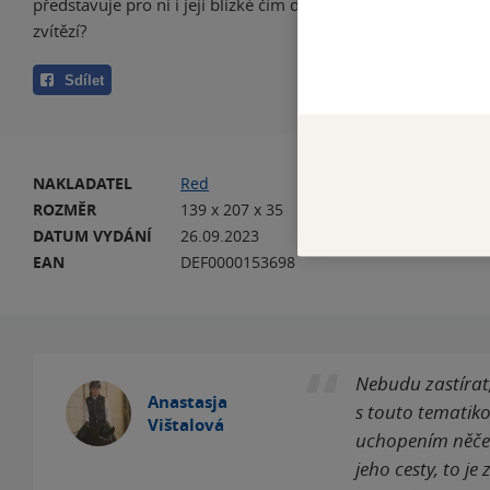
představuje pro ni i její blízké čím dál tím větší riziko. Kdo z
zvítězí?
Sdílet
NAKLADATEL
Red
VA
ROZMĚR
139 x 207 x 35
HM
DATUM VYDÁNÍ
26.09.2023
JA
EAN
DEF0000153698
Nebudu zastírat,
Anastasja
s touto tematik
Vištalová
uchopením něčeho
jeho cesty, to je