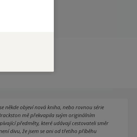
RAN
360
1
DEF0000153698
se někde objeví nová kniha, nebo rovnou série
 Brackston mě překvapila svým originálním
vající předměty, které udávají cestovateli směr
 není divu, že jsem se ani od třetího příběhu