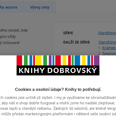
ihy autora
Vývoj ceny
ého století, kde
SÉRIE
Starožitno
 pro vždy
DALŠÍ ZE SÉRIE
Starožitno
ejí milované
1.
Krámek 
2.
Tajemst
3.
Zahrada
žovat, musí
4.
Město č
aré svatební
istí, že šaty
KATEGORIE
Knihy
»
Be
kde musí být,
Knihy
»
Po
TÉMATA
Cookies a osobní údaje? Knihy to potřebují.
Přidat 
h cookies jste určitě již slyšeli. I my je využíváme ke shromažďován
t čas a konečně
, aby náš e-shop dobře fungoval a mohli jsme ho nadále zlepšovat
stním
vat lepší a cílenější reklamu. Žádných 50 odstínů, ale klidně Vergil
íve a
s může předat marketingovým platformám i některé vaše osobní úda