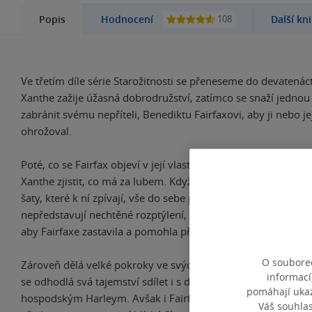
108
Popis
Hodnocení
Další kn
Ve třetím díle série Starožitnosti se přeneseme do devatenáct
Xanthe zažije úžasná dobrodružství, zatímco se snaží jednou
zabránit svému nepříteli, Benediktu Fairfaxovi, aby ji nebo j
ohrožoval.
Poté, co se Fairfax objeví v její vlastní době a začne jí vyhro
Xanthe zjistit, co má za lubem. Když během dražby objeví st
šaty, které k ní zpívají, vše do sebe postupně začne zapadat. Zj
nepředstavují nechtěné rozptýlení, ale naopak ji volají tam, 
aby Fairfaxe zastavila a pomohla přitom nevinným lidem.
O souborec
Zároveň dělá velké pokroky ve svých schopnostech převrace
informací
se odhodlá svá tajemství sdílet i s dalšími lidmi, ne jen s mí
pomáhají ukazo
hospodským Harleym. Avšak i Fairfax je teď mocnější než dř
Váš souhla