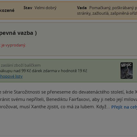
Stav
Velmi dobrý
Vada
Pomačkaný, poškrábaný př
kozené
stránky, zažloutlá, zašpiněná oříz
pevná vazba
)
 je vyprodaný.
i zaslání zboží balíčkem
nákupu nad 99 Kč
dárek zdarma
v hodnotě 19 Kč
shopové listy
le série Starožitnosti se přeneseme do devatenáctého století, kde
ánit svému nepříteli, Benediktu Fairfaxovi, aby ji nebo její milova
yhrožovat, musí Xanthe zjistit, co má za lubem. Když…
Přejít na ce