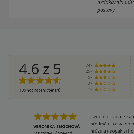
nedokázala odtrh
postavy.
4.6
z
5
74×
5 hvězdiče
25×
4 hvězdičky
5×
3 hvězdičky
3×
2 hvězdičky
1×
108
hodnocení čtenářů
1 hvezdička
Jsem moc ráda, že ani
předmětu, cesta do mi
VERONIKA ENOCHOVÁ
hrůzu a naopak si ho 
registrovaný uživatel