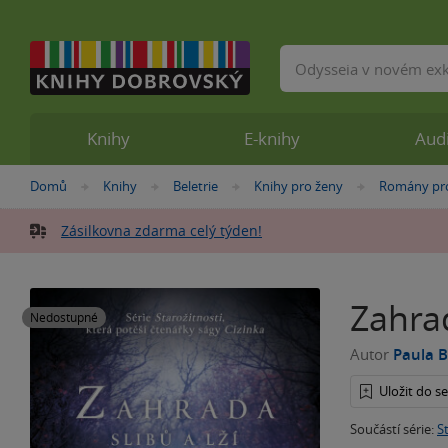
Vyhledávání
Knihy
E-knihy
Aud
Nacházíte
Domů
Knihy
Beletrie
Knihy pro ženy
Romány pr
»
»
»
»
se
zde:
Zásilkovna zdarma celý týden!
Zahrad
Nedostupné
Autor
Paula 
Uložit do 
Součástí série:
S