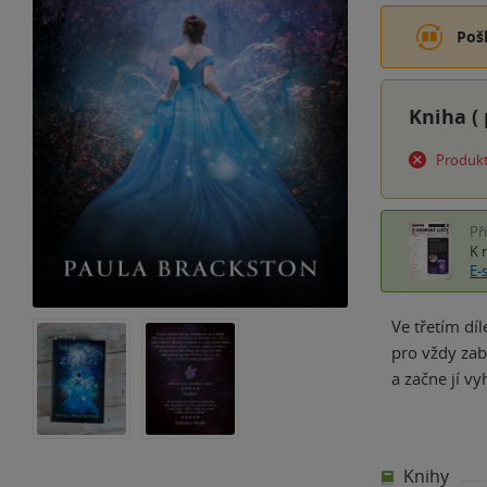
Poš
Kniha (
Produkt
Př
K 
E-
Ve třetím dí
pro vždy zabr
a začne jí v
Knihy