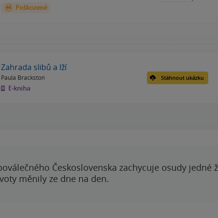
Poškozené
Zahrada slibů a lží
Paula Brackston
Stáhnout ukázku
E-kniha
poválečného Československa zachycuje osudy jedné 
ivoty měnily ze dne na den.