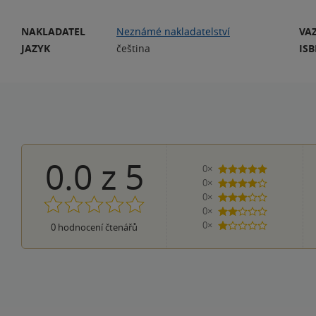
NAKLADATEL
Neznámé nakladatelství
VA
JAZYK
čeština
IS
0.0
z
5
0×
5 hvězdiček
0×
4 hvězdičky
0×
3 hvězdičky
0×
2 hvězdičky
0×
0
hodnocení čtenářů
1 hvezdička