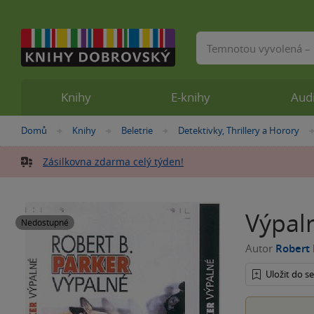
Vyhledávání
Knihy
E-knihy
Aud
Nacházíte
Domů
Knihy
Beletrie
Detektivky, Thrillery a Horory
»
»
»
se
zde:
Zásilkovna zdarma celý týden!
Výpal
Nedostupné
Autor
Robert 
Uložit do 