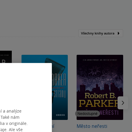
Všechny knihy autora
Následu
í a analýze
Nedostupné
Nedostupné
. Také nám
ia v originále.
Vražda z titulní
Město neřesti
je. Ale vše