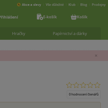
Akce a slevy
Vše důležité
Klub
Blog
Prodejny
E-košík
Košík
Přihlášení
Hračky
Papírnictví a dárky
Zav
0.0
z
5
0 hodnocení čtenářů
hvěz