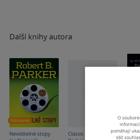
Další knihy autora
O souborec
Poškozené
informací
pomáhají ukazo
Neviditelné stopy
Classic Robert B.
Rober
Váš souhla