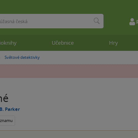
ioknihy
Učebnice
Hry
Světové detektivky
»
né
B. Parker
seznamu