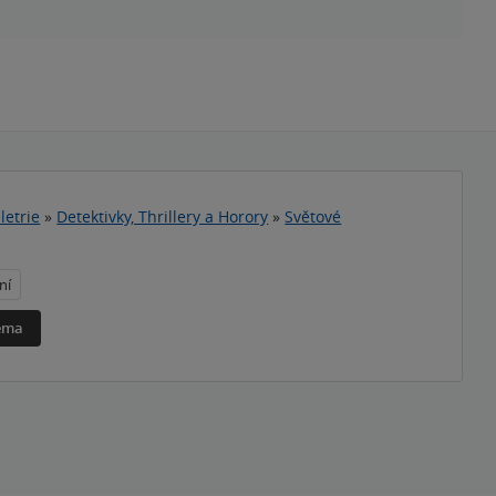
letrie
»
Detektivky, Thrillery a Horory
»
Světové
ní
téma