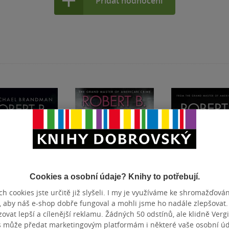
Přidat hodnocení
Cookies a osobní údaje? Knihy to potřebují.
h cookies jste určitě již slyšeli. I my je využíváme ke shromažďován
, aby náš e-shop dobře fungoval a mohli jsme ho nadále zlepšovat
vat lepší a cílenější reklamu. Žádných 50 odstínů, ale klidně Vergil
t B. Parker''s
Split Image
Night and Day
s může předat marketingovým platformám i některé vaše osobní úda