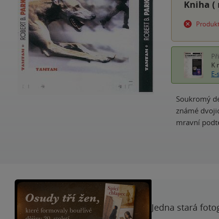
Kniha (
Produkt
Př
K 
E-
Soukromý det
známé dvojic
mravní podte
Jedna stará foto