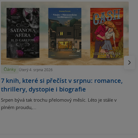
N
p
Násled
Články
Úterý 4. srpna 2026
7 knih, které si přečíst v srpnu: romance,
thrillery, dystopie i biografie
Srpen bývá tak trochu přelomový měsíc. Léto je stále v
plném proudu,...