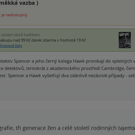
měkká vazba
)
 je nedostupný.
i zaslání zboží balíčkem
nákupu nad 99 Kč
dárek zdarma
v hodnotě 19 Kč
shopové listy
ektiv Spencer a jeho černý kolega Hawk pronikají do spletitých 
e detektivů, tentokrát z akademického prostředí Cambridge, čer
xt. Spencer a Hawk vyšetřují dva zdánlivě nezávislé případy - s
grafie, tři generace žen a celé století rodinných tajem