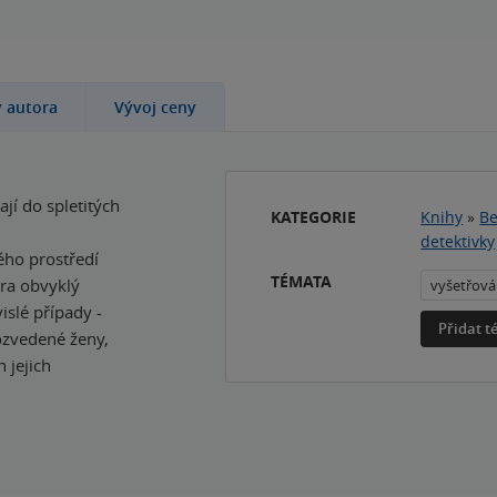
y autora
Vývoj ceny
jí do spletitých
KATEGORIE
Knihy
»
Be
detektivky
ého prostředí
TÉMATA
ra obvyklý
vyšetřová
islé přípa
dy -
Přidat 
ozvedené ženy,
n jejich