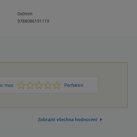
0x0mm
9788086191119
1
2
3
4
5
ic moc
Perfektní
Zobrazit všechna hodnocení