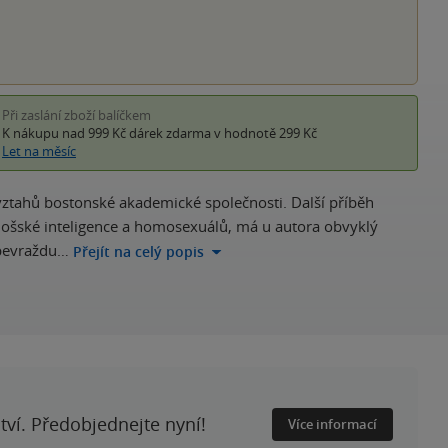
Při zaslání zboží balíčkem
K nákupu nad 999 Kč
dárek zdarma
v hodnotě 299 Kč
Let na měsíc
vztahů bostonské akademické společnosti. Další příběh
nošské inteligence a homosexuálů, má u autora obvyklý
ebevraždu…
Přejít na celý popis
ství. Předobjednejte nyní!
Více informací