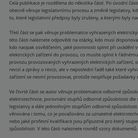
Celá publikace je rozdělena do několika částí. Po úvodní část
obecně věnuje legislativnímu procesu a změně legislativy, k
to, které legislativní předpisy byly zrušeny, a kterými byly 
Třetí část se pak věnuje problematice vyhrazených elektrickýc
této části naleznete odpovědi na otázky, kdo musí disponov
kdo naopak osvědčením, jaké povinnosti splnit při uvádění 
elektrických zařízení do provozu, co musíte splnit k řádné
provozu provozovaných vyhrazených elektrických zařízení, ot
revizí a zprávy o revizi, ale v neposlední řadě také které vyh
zařízení se nesmí provozovat, protože nesplňuje požadavky 
Ve čtvrté části se autor věnuje problematice odborné způsobi
elektrotechnice, porovnání stupňů odborné způsobilosti dle 
legislativy a dále jednotlivým stupňům odborné způsobilosti
věnována i tomu, co je považováno za uznatelné elektrotechn
nebo jaké profesní kvalifikace jsou přípustné pro který stu
způsobilosti. V této části naleznete rovněž vzory dokumentů.