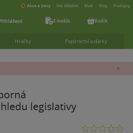
Akce a slevy
Vše důležité
Klub
Blog
Prodejny
E-košík
Košík
Přihlášení
Hračky
Papírnictví a dárky
Zav
dborná
hledu legislativy
0.0