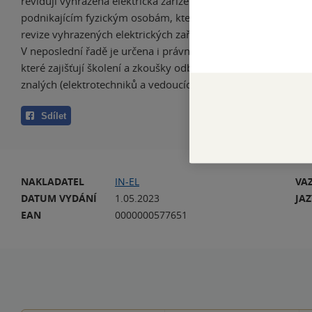
revidují vyhrazená elektrická zařízení. Je určena také právni
podnikajícím fyzickým osobám, které provádějí montáž, opr
revize vyhrazených elektrických zařízení i těm, které tato zař
V neposlední řadě je určena i právnickým a podnikajícím fy
které zajišťují školení a zkoušky odborné způsobilosti osob
znalých (elektrotechniků a vedoucích elektrotechniků).
Sdílet
NAKLADATEL
IN-EL
VA
DATUM VYDÁNÍ
1.05.2023
JA
EAN
0000000577651