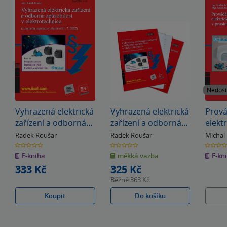
Nedos
Vyhrazená elektrická
Vyhrazená elektrická
Prová
zařízení a odborná
zařízení a odborná
elektr
způsobilost v
způsobilost v
do 1 
Radek Roušar
Radek Roušar
Michal 
elektrotechnice (z
elektrotechnice (z
prost
0.0
0.0
0.0
z
z
z
pohledu legislativy
pohledu legislativy
nebez
E-kniha
měkká vazba
E-kn
5
5
5
hvězdiček
hvězdiček
hvězdiče
platné od 1. 7. 2022)
platné od 1. 7. 2022)
333 Kč
325 Kč
(sv. 119)
Běžně
363 Kč
Koupit
Do košíku