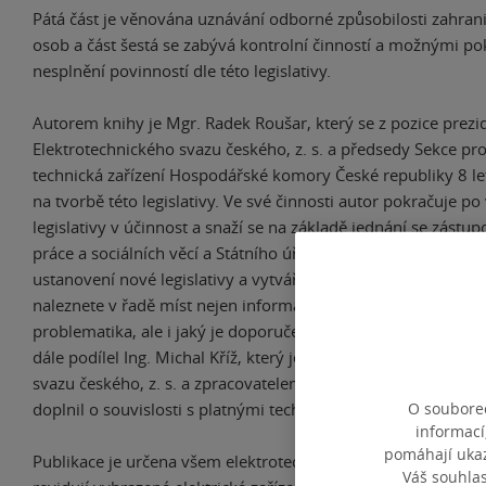
Pátá část je věnována uznávání odborné způsobilosti zahrani
osob a část šestá se zabývá kontrolní činností a možnými p
nesplnění povinností dle této legislativy.
Autorem knihy je Mgr. Radek Roušar, který se z pozice prezi
Elektrotechnického svazu českého, z. s. a předsedy Sekce pr
technická zařízení Hospodářské komory České republiky 8 le
na tvorbě této legislativy. Ve své činnosti autor pokračuje p
legislativy v účinnost a snaží se na základě jednání se zástup
práce a sociálních věcí a Státního úřadu inspekce práce řešit
ustanovení nové legislativy a vytvářet k nim stanoviska. V tét
naleznete v řadě míst nejen informaci o tom, jaké znění má 
problematika, ale i jaký je doporučený postup v dané oblasti.
dále podílel Ing. Michal Kříž, který je viceprezidentem Elekt
svazu českého, z. s. a zpracovatelem řady technických norem,
O souborec
doplnil o souvislosti s platnými technickými normami.
informací
pomáhají ukazo
Publikace je určena všem elektrotechnikům, kteří montují, ud
Váš souhla