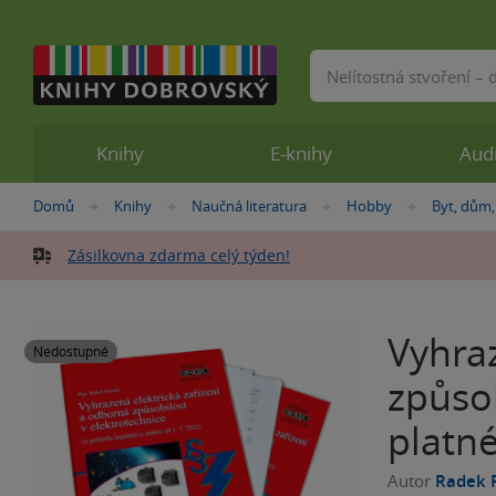
Vyhledávání
Knihy
E-knihy
Aud
Nacházíte
Domů
Knihy
Naučná literatura
Hobby
Byt, dům,
»
»
»
»
se
zde:
Zásilkovna zdarma celý týden!
Vyhraz
Nedostupné
způsob
platné
Autor
Radek 