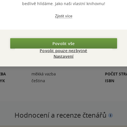
ckým a
bedlivě hlídáme. Jako naši vlastní knihovnu!
avy, údržbu a
ízení provozují.
Zjistit více
zickým osobám,
 poučených a
Povolit vše
Povolit pouze nezbytné
Nastavení
ZBA
měkká vazba
POČET ST
ZYK
čeština
ISBN
Hodnocení a recenze čtenářů