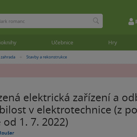
ioknihy
Učebnice
Hry
 zahrada
Stavby a rekonstrukce
»
ená elektrická zařízení a o
ilost v elektrotechnice (z po
 od 1. 7. 2022)
Roušar