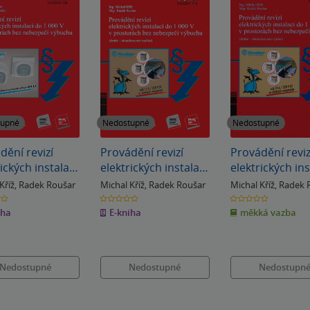
tupné
Nedostupné
Nedostupné
dění revizí
Provádění revizí
Provádění reviz
ických instalací
elektrických instalací
elektrických ins
000 V v
do 1 000 V v
do 1 000 V v
Kříž
,
Radek Roušar
Michal Kříž
,
Radek Roušar
Michal Kříž
,
Radek 
orech bez
prostorách bez
prostorách bez
0.0
0.0
z
z
pečí výbuchu
nebezpečí výbuchu
nebezpečí výb
iha
E-kniha
měkká vazba
5
5
k
hvězdiček
hvězdiček
Nedostupné
Nedostupné
Nedostupn