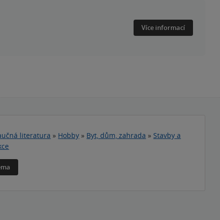
Více informací
učná literatura
»
Hobby
»
Byt, dům, zahrada
»
Stavby a
kce
téma