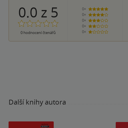
0.0
z
5
0×
5 hvězdiček
0×
4 hvězdičky
0×
3 hvězdičky
0×
2 hvězdičky
0×
0
hodnocení čtenářů
1 hvezdička
Další knihy autora