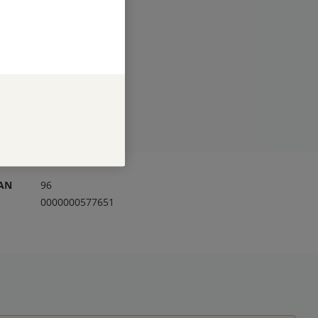
RAN
96
0000000577651