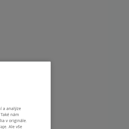
í a analýze
. Také nám
ia v originále.
je. Ale vše