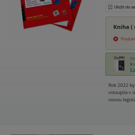
Uložit do 
Kniha (
Produkt
Př
K 
E-
Rok 2022 byl
vstoupila v ú
novou legisl