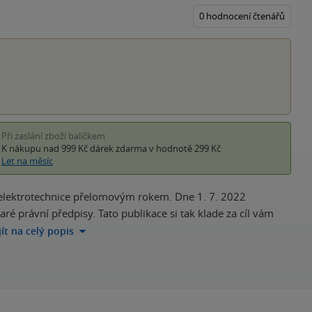
z
5
0 hodnocení čtenářů
hvěz
Při zaslání zboží balíčkem
K nákupu nad 999 Kč
dárek zdarma
v hodnotě 299 Kč
Let na měsíc
 elektrotechnice přelomovým rokem. Dne 1. 7. 2022
aré právní předpisy. Tato publikace si tak klade za cíl vám
jít na celý popis