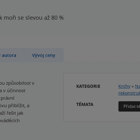
 k moři se slevou až 80 %
y autora
Vývoj ceny
ou způsobilost v
KATEGORIE
Knihy
»
Na
a v účinnost
rekonstru
 právní
TÉMATA
vu přiblížit, a
Přidat 
í řešit jak
ováděcích
.