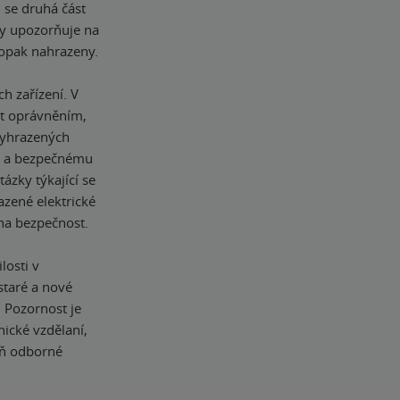
i se druhá část
dy upozorňuje na
naopak nahrazeny.
h zařízení. V
at oprávněním,
vyhrazených
mu a bezpečnému
ázky týkající se
razené elektrické
na bezpečnost.
losti v
staré a nové
. Pozornost je
ické vzdělaní,
peň odborné