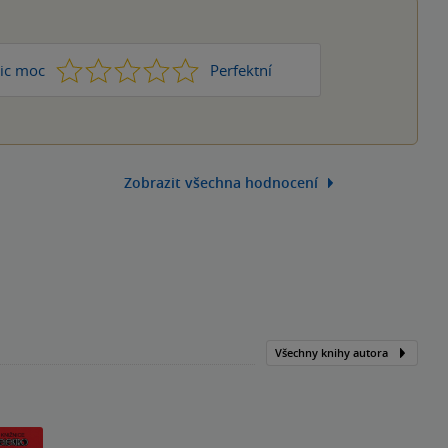
1
2
3
4
5
ic moc
Perfektní
Zobrazit všechna hodnocení
Všechny knihy autora