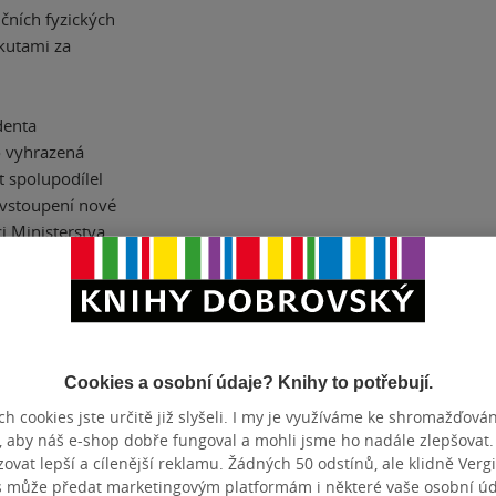
čních fyzických
okutami za
denta
o vyhrazená
t spolupodílel
o vstoupení nové
ci Ministerstva
 sporná
o příručce tak
daná
 Na publikaci se
rotechnického
Cookies a osobní údaje? Knihy to potřebují.
 který publikaci
h cookies jste určitě již slyšeli. I my je využíváme ke shromažďován
, aby náš e-shop dobře fungoval a mohli jsme ho nadále zlepšovat
vat lepší a cílenější reklamu. Žádných 50 odstínů, ale klidně Vergil
ržují, opravují a
s může předat marketingovým platformám i některé vaše osobní úda