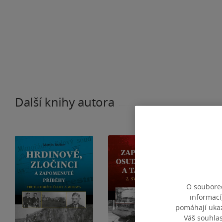
Další knihy autora
O souborec
informací
pomáhají ukazo
Váš souhla