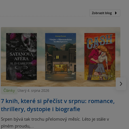
Zobrazit blog
N
p
Násled
Články
Úterý 4. srpna 2026
7 knih, které si přečíst v srpnu: romance,
thrillery, dystopie i biografie
Srpen bývá tak trochu přelomový měsíc. Léto je stále v
plném proudu,...