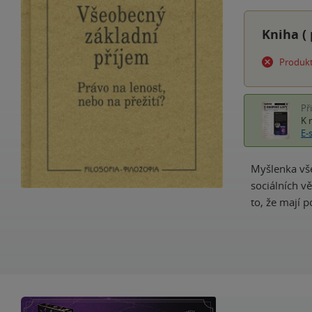
Kniha (
Produkt
Př
K 
E-
Myšlenka vše
sociálních vě
to, že mají p