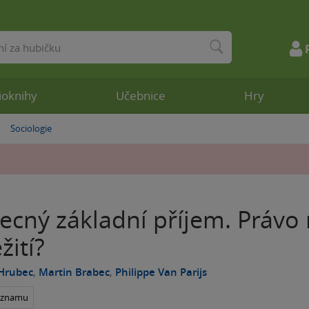
ioknihy
Učebnice
Hry
Sociologie
»
ecný základní příjem. Právo 
žití?
Hrubec
,
Martin Brabec
,
Philippe Van Parijs
seznamu