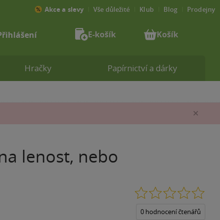
Akce a slevy
Vše důležité
Klub
Blog
Prodejny
E-košík
Košík
Přihlášení
Hračky
Papírnictví a dárky
Zav
na lenost, nebo
0.0
z
5
0 hodnocení čtenářů