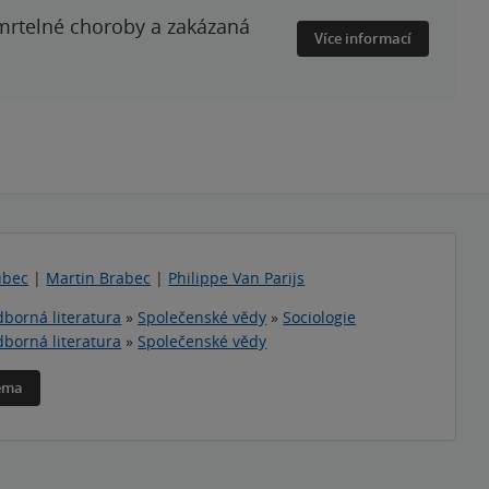
smrtelné choroby a zakázaná
Více informací
ubec
|
Martin Brabec
|
Philippe Van Parijs
borná literatura
»
Společenské vědy
»
Sociologie
borná literatura
»
Společenské vědy
téma