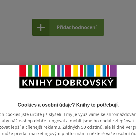
Přidat hodnocení
Cookies a osobní údaje? Knihy to potřebují.
h cookies jste určitě již slyšeli. I my je využíváme ke shromažďován
, aby náš e-shop dobře fungoval a mohli jsme ho nadále zlepšovat
vat lepší a cílenější reklamu. Žádných 50 odstínů, ale klidně Vergil
s může předat marketingovým platformám i některé vaše osobní úda