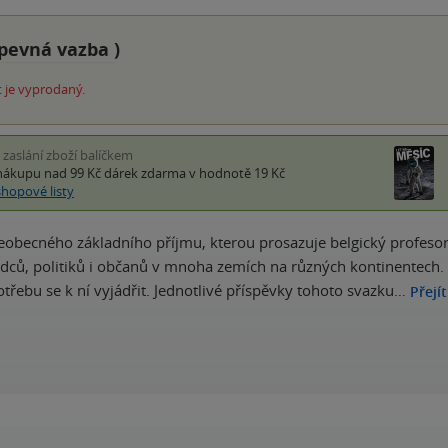
pevná vazba
)
 je vyprodaný.
i zaslání zboží balíčkem
nákupu nad 99 Kč
dárek zdarma
v hodnotě 19 Kč
shopové listy
obecného základního příjmu, kterou prosazuje belgický profesor P
dců, politiků i občanů v mnoha zemích na různých kontinentech. Zat
otřebu se k ní vyjádřit. Jednotlivé příspěvky tohoto svazku…
Přejí