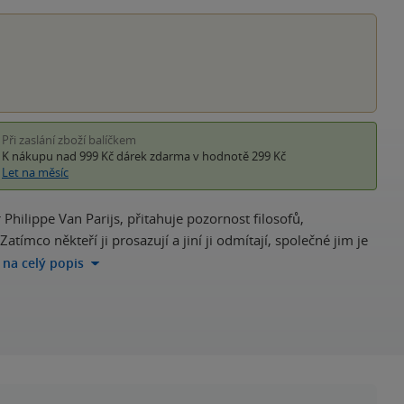
hvěz
Při zaslání zboží balíčkem
K nákupu nad 999 Kč
dárek zdarma
v hodnotě 299 Kč
Let na měsíc
hilippe Van Parijs, přitahuje pozornost filosofů,
ímco někteří ji prosazují a jiní ji odmítají, společné jim je
t na celý popis