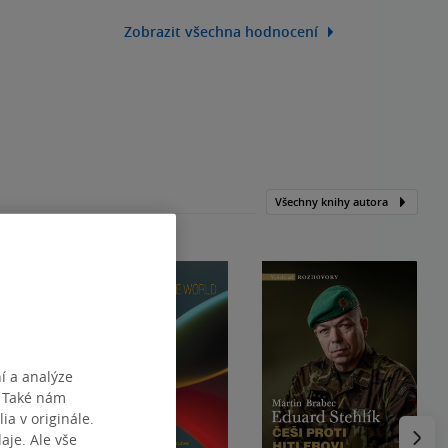
Zobrazit všechna hodnocení
Všechny knihy autora
í a analýze
. Také nám
ia v originále.
Následu
je. Ale vše