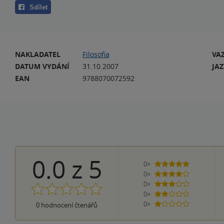
Sdílet
NAKLADATEL
Filosofia
VA
DATUM VYDÁNÍ
31.10.2007
JA
EAN
9788070072592
0.0
z
5
0×
5 hvězdiček
0×
4 hvězdičky
0×
3 hvězdičky
0×
2 hvězdičky
0×
0
hodnocení čtenářů
1 hvezdička