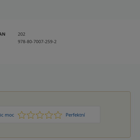
RAN
202
978-80-7007-259-2
1
2
3
4
5
ic moc
Perfektní