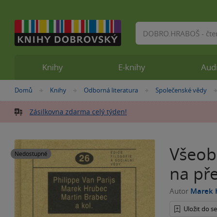
Vyhledávání
Knihy
E-knihy
Aud
Nacházíte
Domů
Knihy
Odborná literatura
Společenské vědy
»
»
»
se
zde:
Zásilkovna zdarma celý týden!
Všeob
Nedostupné
na pře
Autor
Marek 
Uložit do 