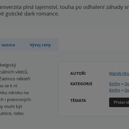
 univerzita plná tajemství, touha po odhalení záhady 
ové gotické dark romance.
y autora
Vývoj ceny
belgický
ciálních vědců,
AUTOŘI
Marek Hr
Zatímco někteří
KATEGORIE
Knihy
»
Od
bu se k ní
Knihy
»
Od
lenku nároku na
ch i pravicových
TÉMATA
Přidat 
by mohl být
ublice, nebo