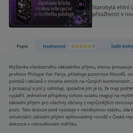
Starobylá elitní
přitažlivost v n
0
Popis
Hodnocení
Další knih
Myšlenka všeobecného základního příjmu, kterou prosazuje 
profesor Philippe Van Parijs, přitahuje pozornost filosofů, so
politiků i občanů v mnoha zemích na různých kontinentech. 
ji prosazují a jiní ji odmítají, společné jim je to, že mají potře
vyjádřit. Jednotlivé příspěvky tohoto svazku reagují na myš
základní příjem pro všechny občany z nejrůznějších levicový
pozic. Tato diskuze poté vyúsťuje v neodbytnou otázku, zda 
univerzální základní příjem aplikovatelný rovněž v České rep
dokonce v celosvětovém měřítku.