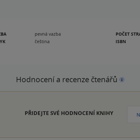
ZBA
pevná vazba
POČET ST
ZYK
čeština
ISBN
Hodnocení a recenze čtenářů
PŘIDEJTE SVÉ HODNOCENÍ KNIHY
N