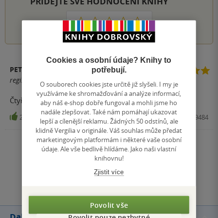
PŘIDEJTE SVÉ HODNOCENÍ KNIHY
1
2
3
4
5
Cookies a osobní údaje? Knihy to
PETR BURŠÍK
potřebují.
registrovaný uživatel
O souborech cookies jste určitě již slyšeli. I my je
využíváme ke shromažďování a analýze informací,
Čtyřlístek je klasika,která nezklame
aby náš e-shop dobře fungoval a mohli jsme ho
nadále zlepšovat. Také nám pomáhají ukazovat
2
Kniha, Čtyřlístek, 2020, 9788087849484
lepší a cílenější reklamu. Žádných 50 odstínů, ale
klidně Vergilia v originále. Váš souhlas může předat
marketingovým platformám i některé vaše osobní
Zobrazit všechna hodnocení
údaje. Ale vše bedlivě hlídáme. Jako naši vlastní
knihovnu!
Zjistit více
Přidat hodnocení
Povolit vše
Další knihy autora
Povolit pouze nezbytné