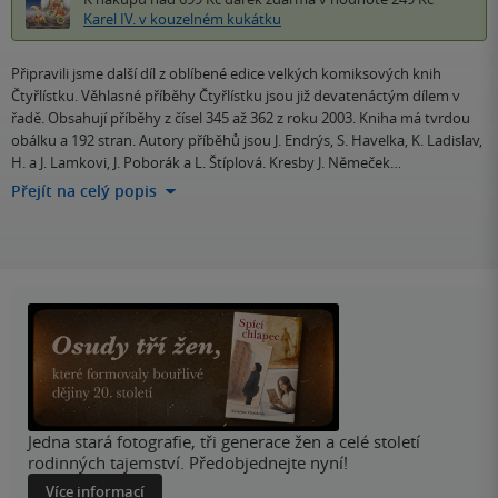
Karel IV. v kouzelném kukátku
Připravili jsme další díl z oblíbené edice velkých komiksových knih
Čtyřlístku. Věhlasné příběhy Čtyřlístku jsou již devatenáctým dílem v
řadě. Obsahují příběhy z čísel 345 až 362 z roku 2003. Kniha má tvrdou
obálku a 192 stran. Autory příběhů jsou J. Endrýs, S. Havelka, K. Ladislav,
H. a J. Lamkovi, J. Poborák a L. Štíplová. Kresby J. Němeček…
Přejít na celý popis
Jedna stará fotografie, tři generace žen a celé století
rodinných tajemství. Předobjednejte nyní!
Více informací