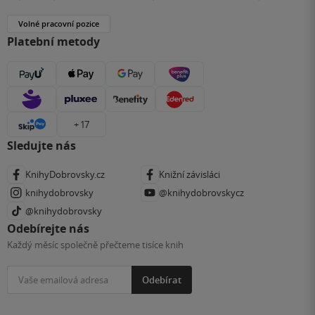
Volné pracovní pozice
Platební metody
+ 17
Sledujte nás
KnihyDobrovsky.cz
Knižní závisláci
knihydobrovsky
@knihydobrovskycz
@knihydobrovsky
Odebírejte nás
Každý měsíc společně přečteme tisíce knih
Odebírat