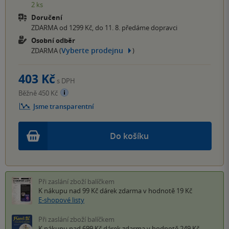
2 ks
Doručení
ZDARMA od 1299 Kč, do 11. 8. předáme dopravci
Osobní odběr
Vyberte prodejnu
ZDARMA (
)
403 Kč
s DPH
Běžně 450 Kč
Jsme transparentní
Do košíku
Při zaslání zboží balíčkem
K nákupu nad 99 Kč
dárek zdarma
v hodnotě 19 Kč
E-shopové listy
Při zaslání zboží balíčkem
K nákupu nad 699 Kč
dárek zdarma
v hodnotě 249 Kč