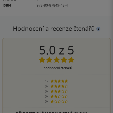
ISBN
978-80-87849-48-4
Hodnocení a recenze čtenářů
5.0
z
5
1
hodnocení čtenářů
1×
5 hvězdiček
0×
4 hvězdičky
0×
3 hvězdičky
0×
2 hvězdičky
0×
1 hvezdička