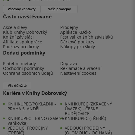
Všechny kontakty
Naše prodejny
Často navštěvované
Akce a slevy
Prodejny
Klub Knihy Dobrovský
Aplikace KDčko
Knižní závisláci
Festival knižních závisláků
Affiliate spolupráce
Dárkové poukazy
Poukazy pro firmy
Nákupy pro školy
Dodací podmínky
Platební metody
Doprava
Obchodní podmínky
Reklamace a vrácení
Ochrana osobních údajů
Nastavení cookies
Vše důležité
Kariéra v Knihy Dobrovský
KNIHKUPEC/POKLADNÍ -
KNIHKUPEC (ZKRÁCENÝ
PRAHA 5, ANDĚL
ÚVAZEK) - ČESKÉ
BUDĚJOVICE
KNIHKUPEC - BRNO (Galerie
KNIHKUPEC (TŘEBÍČ)
Vaňkovka)
VEDOUCÍ PRODEJNY
VEDOUCÍ PRODEJNY
(TŘEBÍČ)
(OLOMOUC - OC HANÁ)