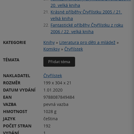
20. velká kniha
21.
Krásné příběhy Čtyřlístku 2005 / 21.
velká kniha
22.
Fantastické příběhy Čtyřlístku z roku
2006 / 22. velká kniha
KATEGORIE
Knihy
»
Literatura pro děti a mládež
»
Komiksy
»
Čtyřlístek
TÉMATA
Přidat téma
NAKLADATEL
Čtyřlístek
ROZMĚR
199 x 304 x 21
DATUM VYDÁNÍ
1.01.2020
EAN
9788087849484
VAZBA
pevná vazba
HMOTNOST
1028 g
JAZYK
čeština
POČET STRAN
192
VYDÁNÍ
1