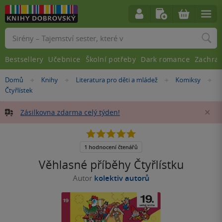
Vyhledávání
Bestsellery
Učebnice
Školní potřeby
Dark romance
Zachra
Nacházíte
Domů
Knihy
Literatura pro děti a mládež
Komiksy
»
»
»
»
se
Čtyřlístek
zde:
Zásilkovna zdarma celý týden!
Za
5.0
z
5
1 hodnocení čtenářů
hvězdiček
Věhlasné příběhy Čtyřlístku
Autor
kolektiv autorů