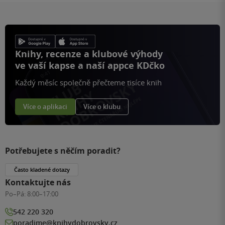
Knihy, recenze a klubové výhody
ve vaší kapse a naší appce KDčko
Každý měsíc společně přečteme tisíce knih
Více o aplikaci
Více o klubu
Potřebujete s něčím poradit?
Často kladené dotazy
Kontaktujte nás
Po–Pá:
8:00–17:00
542 220 320
poradime@knihydobrovsky.cz