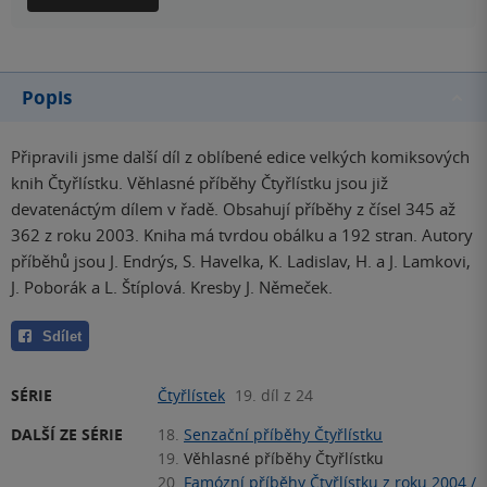
Popis
Připravili jsme další díl z oblíbené edice velkých komiksových
knih Čtyřlístku. Věhlasné příběhy Čtyřlístku jsou již
devatenáctým dílem v řadě. Obsahují příběhy z čísel 345 až
362 z roku 2003. Kniha má tvrdou obálku a 192 stran. Autory
příběhů jsou J. Endrýs, S. Havelka, K. Ladislav, H. a J. Lamkovi,
J. Poborák a L. Štíplová. Kresby J. Němeček.
Sdílet
SÉRIE
Čtyřlístek
19. díl z 24
DALŠÍ ZE SÉRIE
18.
Senzační příběhy Čtyřlístku
19.
Věhlasné příběhy Čtyřlístku
20.
Famózní příběhy Čtyřlístku z roku 2004 /