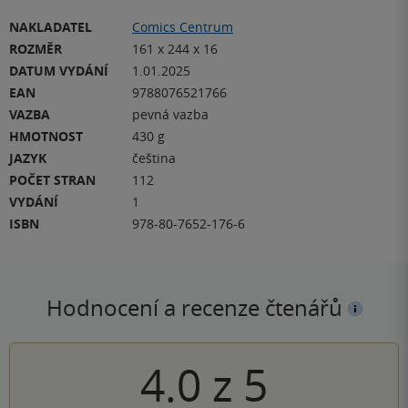
NAKLADATEL
Comics Centrum
ROZMĚR
161 x 244 x 16
DATUM VYDÁNÍ
1.01.2025
EAN
9788076521766
VAZBA
pevná vazba
HMOTNOST
430 g
JAZYK
čeština
POČET STRAN
112
VYDÁNÍ
1
ISBN
978-80-7652-176-6
Hodnocení a recenze čtenářů
4.0
z
5