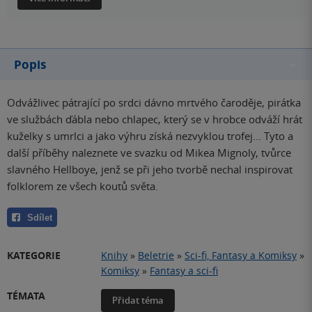
Popis
Odvážlivec pátrající po srdci dávno mrtvého čaroděje, pirátka
ve službách ďábla nebo chlapec, který se v hrobce odváží hrát
kuželky s umrlci a jako výhru získá nezvyklou trofej... Tyto a
další příběhy naleznete ve svazku od Mikea Mignoly, tvůrce
slavného Hellboye, jenž se při jeho tvorbě nechal inspirovat
folklorem ze všech koutů světa.
Sdílet
KATEGORIE
Knihy
»
Beletrie
»
Sci-fi, Fantasy a Komiksy
»
Komiksy
»
Fantasy a sci-fi
TÉMATA
Přidat téma