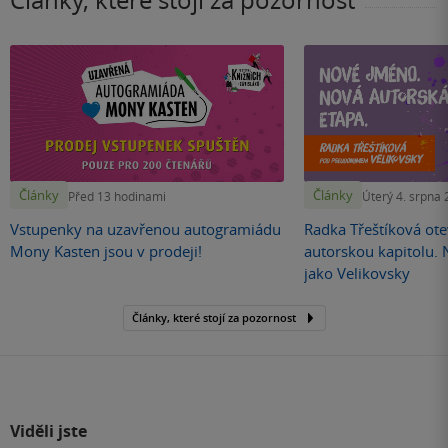
Články, které stojí za pozornost
Články
Články
Před 13 hodinami
Úterý 4. srpna
Vstupenky na uzavřenou autogramiádu
Radka Třeštíková otev
Mony Kasten jsou v prodeji!
autorskou kapitolu.
jako Velikovsky
Články, které stojí za pozornost
Viděli jste