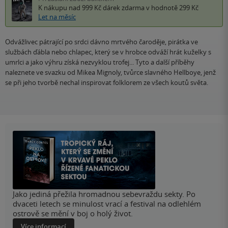
K nákupu nad 999 Kč
dárek zdarma
v hodnotě 299 Kč
Let na měsíc
Odvážlivec pátrající po srdci dávno mrtvého čaroděje, pirátka ve
službách ďábla nebo chlapec, který se v hrobce odváží hrát kuželky s
umrlci a jako výhru získá nezvyklou trofej... Tyto a další příběhy
naleznete ve svazku od Mikea Mignoly, tvůrce slavného Hellboye, jenž
se při jeho tvorbě nechal inspirovat folklorem ze všech koutů světa.
Jako jediná přežila hromadnou sebevraždu sekty. Po
dvaceti letech se minulost vrací a festival na odlehlém
ostrově se mění v boj o holý život.
Více informací