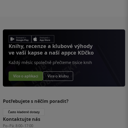
Knihy, recenze a klubové výhody
ve vaší kapse a naší appce KDčko
Každý měsíc společně přečteme tisíce knih
Více o aplikaci
Více o klubu
Potřebujete s něčím poradit?
Často kladené dotazy
Kontaktujte nás
Po–Pá:
8:00–17:00