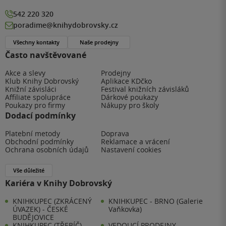
542 220 320
poradime@knihydobrovsky.cz
Všechny kontakty
Naše prodejny
Často navštěvované
Akce a slevy
Prodejny
Klub Knihy Dobrovský
Aplikace KDčko
Knižní závisláci
Festival knižních závisláků
Affiliate spolupráce
Dárkové poukazy
Poukazy pro firmy
Nákupy pro školy
Dodací podmínky
Platební metody
Doprava
Obchodní podmínky
Reklamace a vrácení
Ochrana osobních údajů
Nastavení cookies
Vše důležité
Kariéra v Knihy Dobrovský
KNIHKUPEC (ZKRÁCENÝ
KNIHKUPEC - BRNO (Galerie
ÚVAZEK) - ČESKÉ
Vaňkovka)
BUDĚJOVICE
KNIHKUPEC (TŘEBÍČ)
VEDOUCÍ PRODEJNY