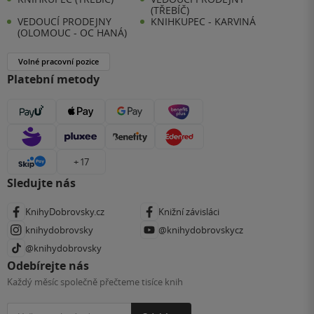
(TŘEBÍČ)
VEDOUCÍ PRODEJNY
KNIHKUPEC - KARVINÁ
(OLOMOUC - OC HANÁ)
Volné pracovní pozice
Platební metody
+ 17
Sledujte nás
KnihyDobrovsky.cz
Knižní závisláci
knihydobrovsky
@knihydobrovskycz
@knihydobrovsky
Odebírejte nás
Každý měsíc společně přečteme tisíce knih