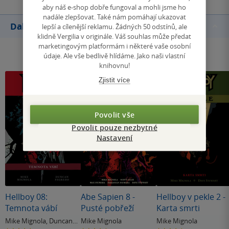
aby náš e-shop dobře fungoval a mohli jsme ho
nadále zlepšovat. Také nám pomáhají ukazovat
Další knihy autora
lepší a cílenější reklamu. Žádných 50 odstínů, ale
klidně Vergilia v originále. Váš souhlas může předat
marketingovým platformám i některé vaše osobní
údaje. Ale vše bedlivě hlídáme. Jako naši vlastní
knihovnu!
Zjistit více
Povolit vše
Povolit pouze nezbytné
Nastavení
Hellboy 08:
Abe Sapien 8 -
Hellboy v pekle 2 -
Temnota vábí
Pusté pobřeží
Karta smrti
Mike Mignola
,
Duncan
Mike Mignola
Mike Mignola