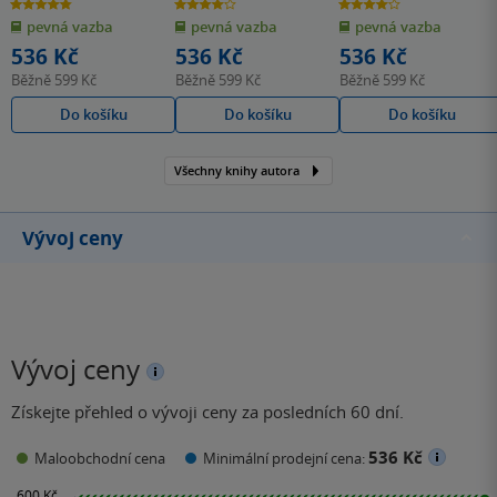
Fegredo
4.8
4.0
4.0
z
z
z
pevná vazba
pevná vazba
pevná vazba
5
5
5
hvězdiček
hvězdiček
hvězdiček
536 Kč
536 Kč
536 Kč
Běžně
599 Kč
Běžně
599 Kč
Běžně
599 Kč
Do košíku
Do košíku
Do košíku
Všechny knihy autora
Vývoj ceny
Vývoj ceny
Získejte přehled o vývoji ceny za posledních 60 dní.
536 Kč
Maloobchodní cena
Minimální prodejní cena: