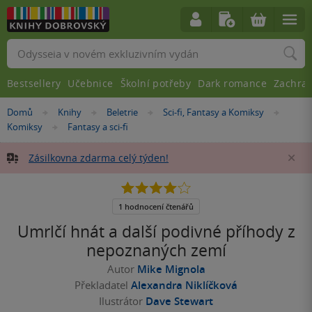
Vyhledávání
Bestsellery
Učebnice
Školní potřeby
Dark romance
Zachra
Nacházíte
Domů
Knihy
Beletrie
Sci-fi, Fantasy a Komiksy
»
»
»
»
se
Komiksy
Fantasy a sci-fi
»
zde:
Zásilkovna zdarma celý týden!
Za
4.0
z
5
1 hodnocení čtenářů
hvězdiček
Umrlčí hnát a další podivné příhody z
nepoznaných zemí
Autor
Mike Mignola
Překladatel
Alexandra Niklíčková
Ilustrátor
Dave Stewart