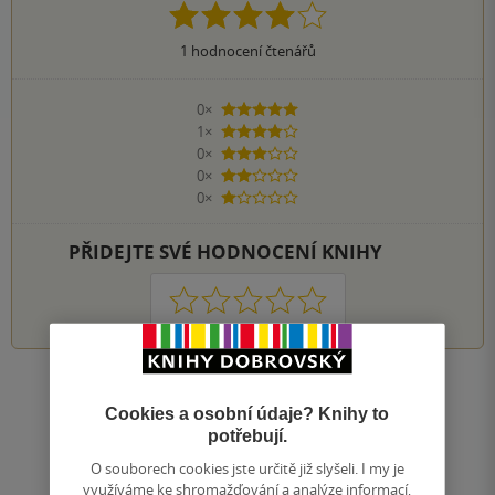
1
hodnocení čtenářů
0×
5 hvězdiček
1×
4 hvězdičky
0×
3 hvězdičky
0×
2 hvězdičky
0×
1 hvezdička
PŘIDEJTE SVÉ HODNOCENÍ KNIHY
1
2
3
4
5
Zobrazit všechna hodnocení
Cookies a osobní údaje? Knihy to
potřebují.
Přidat hodnocení
O souborech cookies jste určitě již slyšeli. I my je
využíváme ke shromažďování a analýze informací,