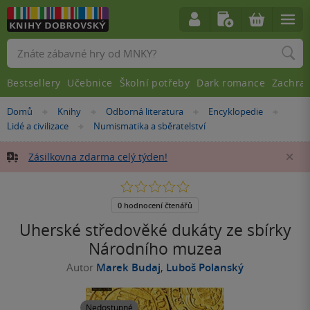
Vyhledávání
Bestsellery
Učebnice
Školní potřeby
Dark romance
Zachra
Nacházíte
Domů
Knihy
Odborná literatura
Encyklopedie
»
»
»
»
se
Lidé a civilizace
Numismatika a sběratelství
»
zde:
Zásilkovna zdarma celý týden!
Za
0.0
z
5
0 hodnocení čtenářů
hvězdiček
Uherské středověké dukáty ze sbírky
Národního muzea
Autor
Marek Budaj
,
Luboš Polanský
Nedostupné