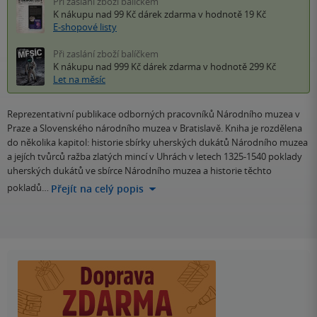
Při zaslání zboží balíčkem
K nákupu nad 99 Kč
dárek zdarma
v hodnotě 19 Kč
E-shopové listy
Při zaslání zboží balíčkem
K nákupu nad 999 Kč
dárek zdarma
v hodnotě 299 Kč
Let na měsíc
Reprezentativní publikace odborných pracovníků Národního muzea v
Praze a Slovenského národního muzea v Bratislavě. Kniha je rozdělena
do několika kapitol: historie sbírky uherských dukátů Národního muzea
a jejích tvůrců ražba zlatých mincí v Uhrách v letech 1325-1540 poklady
uherských dukátů ve sbírce Národního muzea a historie těchto
pokladů…
Přejít na celý popis