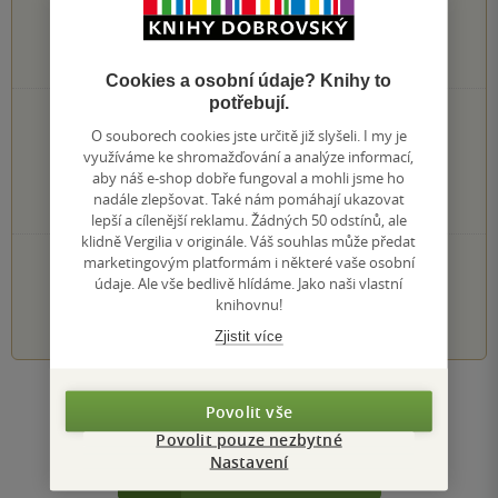
0
hodnocení čtenářů
Cookies a osobní údaje? Knihy to
potřebují.
0×
5 hvězdiček
O souborech cookies jste určitě již slyšeli. I my je
0×
4 hvězdičky
využíváme ke shromažďování a analýze informací,
0×
3 hvězdičky
aby náš e-shop dobře fungoval a mohli jsme ho
0×
2 hvězdičky
nadále zlepšovat. Také nám pomáhají ukazovat
0×
1 hvezdička
lepší a cílenější reklamu. Žádných 50 odstínů, ale
klidně Vergilia v originále. Váš souhlas může předat
PŘIDEJTE SVÉ HODNOCENÍ KNIHY
marketingovým platformám i některé vaše osobní
údaje. Ale vše bedlivě hlídáme. Jako naši vlastní
knihovnu!
1
2
3
4
5
Zjistit více
Zobrazit všechna hodnocení
Povolit vše
Povolit pouze nezbytné
Nastavení
Přidat hodnocení