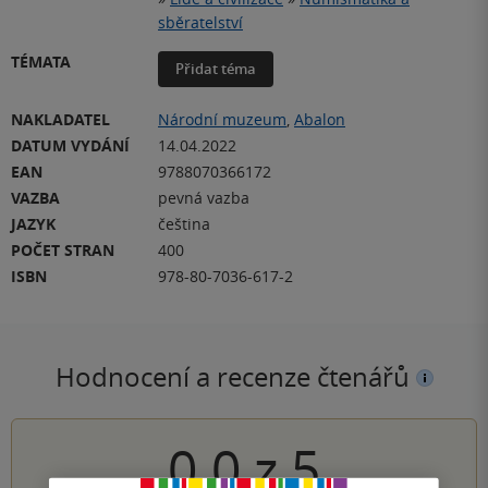
sběratelství
TÉMATA
Přidat téma
NAKLADATEL
Národní muzeum
,
Abalon
DATUM VYDÁNÍ
14.04.2022
EAN
9788070366172
VAZBA
pevná vazba
JAZYK
čeština
POČET STRAN
400
ISBN
978-80-7036-617-2
Hodnocení a recenze čtenářů
0.0
z
5