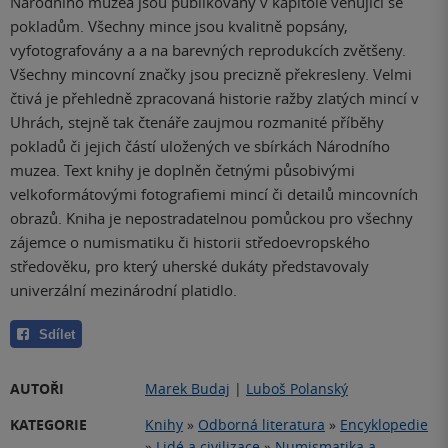
Národního muzea jsou publikovány v kapitole věnující se
pokladům. Všechny mince jsou kvalitně popsány,
vyfotografovány a a na barevných reprodukcích zvětšeny.
Všechny mincovní značky jsou precizně překresleny. Velmi
čtivá je přehledně zpracovaná historie ražby zlatých mincí v
Uhrách, stejně tak čtenáře zaujmou rozmanité příběhy
pokladů či jejich částí uložených ve sbírkách Národního
muzea. Text knihy je doplněn četnými působivými
velkoformátovými fotografiemi mincí či detailů mincovních
obrazů. Kniha je nepostradatelnou pomůckou pro všechny
zájemce o numismatiku či historii středoevropského
středověku, pro který uherské dukáty představovaly
univerzální mezinárodní platidlo.
Sdílet
AUTOŘI
Marek Budaj
|
Luboš Polanský
KATEGORIE
Knihy
»
Odborná literatura
»
Encyklopedie
»
Lidé a civilizace
»
Numismatika a