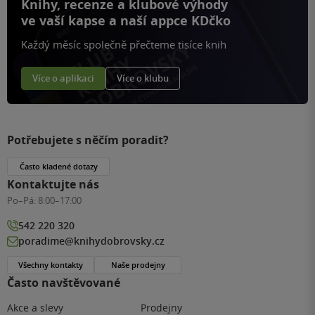
Knihy, recenze a klubové výhody
ve vaší kapse a naší appce KDčko
Každý měsíc společně přečteme tisíce knih
Více o aplikaci
Více o klubu
Potřebujete s něčím poradit?
Často kladené dotazy
Kontaktujte nás
Po–Pá:
8:00–17:00
542 220 320
poradime@knihydobrovsky.cz
Všechny kontakty
Naše prodejny
Často navštěvované
Akce a slevy
Prodejny