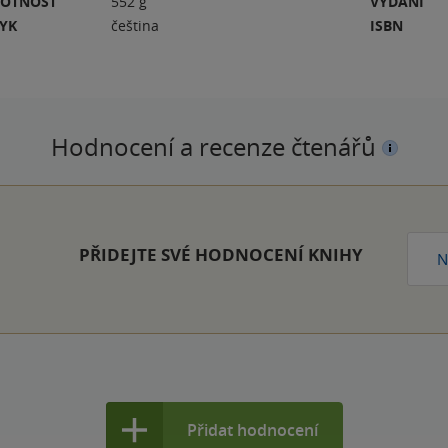
OTNOST
552 g
VYDÁNÍ
ZYK
čeština
ISBN
Hodnocení a recenze čtenářů
PŘIDEJTE SVÉ HODNOCENÍ KNIHY
N
Přidat hodnocení