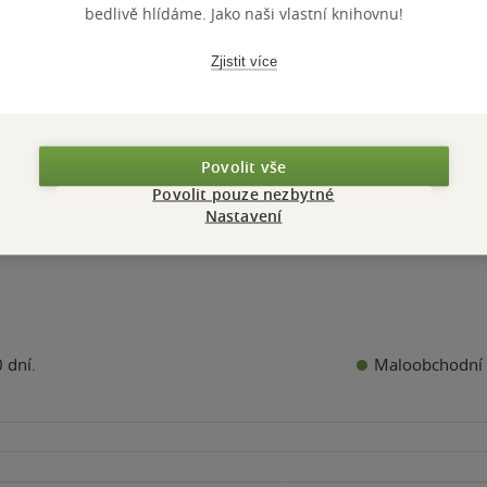
v autorů
,
Ivan Bíbr
Ivan Bíbr
Ivan Bíbr
bedlivě hlídáme. Jako naši vlastní knihovnu!
0.0
0.0
z
z
á vazba
měkká vazba
měkká vazba
5
5
Zjistit více
k
hvězdiček
hvězdiček
Nedostupné
Nedostupné
Nedostupn
Povolit vše
Povolit pouze nezbytné
Nastavení
Maloobchodní 
 dní.