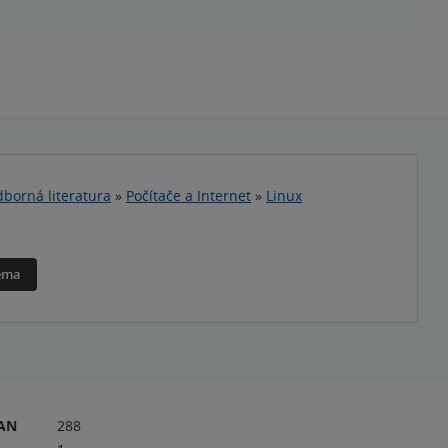
borná literatura
»
Počítače a Internet
»
Linux
téma
RAN
288