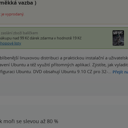
měkká vazba
)
 je vyprodaný.
i zaslání zboží balíčkem
nákupu nad 99 Kč
dárek zdarma
v hodnotě 19 Kč
shopové listy
oblíbenější linuxovou distribuci a praktickou instalační a uživatel
avení Ubuntu a též využití přítomných aplikací. Zjistíte, jak vylad
nfiguraci Ubuntu. DVD obsahují Ubuntu 9.10 CZ pro 32-…
Přejít n
 k moři se slevou až 80 %