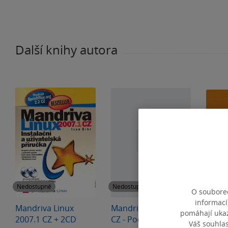
Další knihy autora
Nedostupné
Nedostupné
Nedos
O souborec
informací
Mandriva Linux
Mandriva Linux 2007
Ubunt
pomáhají ukazo
2007.1 CZ + 2CD
CZ - Podrobná
Váš souhla