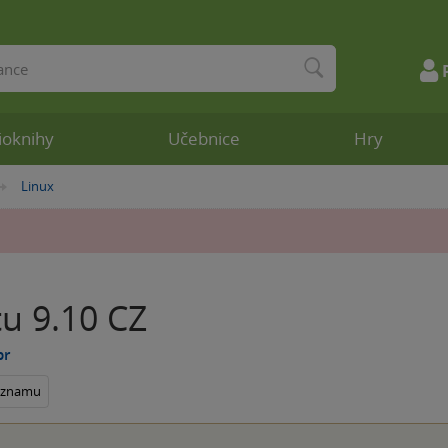
ioknihy
Učebnice
Hry
Linux
»
u 9.10 CZ
br
seznamu