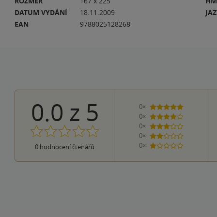
ROZMĚR
167 x 225
HM
DATUM VYDÁNÍ
18.11.2009
JA
EAN
9788025128268
0.0
z
5
0×
5 hvězdiček
0×
4 hvězdičky
0×
3 hvězdičky
0×
2 hvězdičky
0×
0
hodnocení čtenářů
1 hvezdička