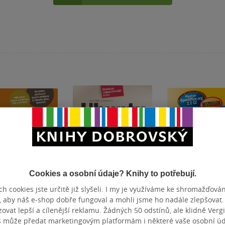
Cookies a osobní údaje? Knihy to potřebují.
tupné
Nedostupné
Nedostupné
h cookies jste určitě již slyšeli. I my je využíváme ke shromažďován
, aby náš e-shop dobře fungoval a mohli jsme ho nadále zlepšovat
u 10.10 CZ
Ubuntu 8.10. CZ
Mandriva Linux
vat lepší a cílenější reklamu. Žádných 50 odstínů, ale klidně Vergil
2008.1 CZ
s může předat marketingovým platformám i některé vaše osobní úda