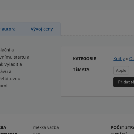
y autora
Vývoj ceny
lační a
rvnímu startu a
KATEGORIE
Knihy
»
Od
ak vyladit a
TÉMATA
Apple
rávu a
 64bitovou
Přidat 
rami.
ZBA
měkká vazba
POČET ST