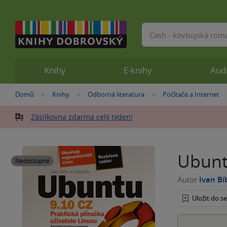
Vyhledávání
Knihy
E-knihy
Aud
Nacházíte
Domů
Knihy
Odborná literatura
Počítače a Internet
»
»
»
se
zde:
Zásilkovna zdarma celý týden!
Ubunt
Nedostupné
Autor
Ivan Bí
Uložit do 