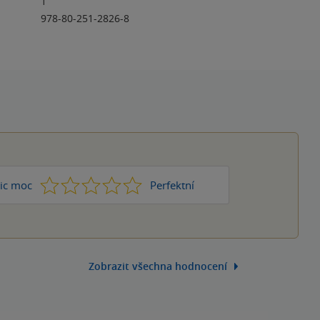
1
978-80-251-2826-8
1
2
3
4
5
ic moc
Perfektní
Zobrazit všechna hodnocení