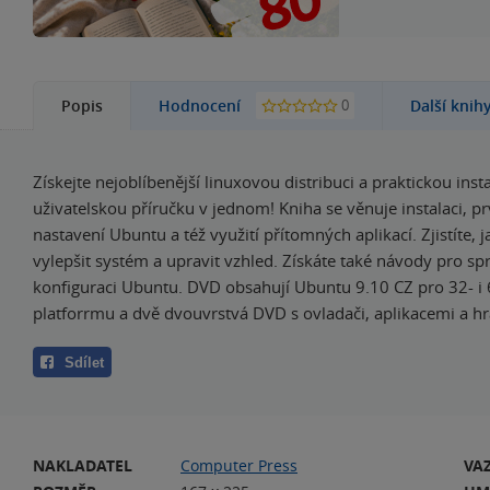
0
Popis
Hodnocení
Další knih
Získejte nejoblíbenější linuxovou distribuci a praktickou insta
uživatelskou příručku v jednom! Kniha se věnuje instalaci, p
nastavení Ubuntu a též využití přítomných aplikací. Zjistíte, j
vylepšit systém a upravit vzhled. Získáte také návody pro sp
konfiguraci Ubuntu. DVD obsahují Ubuntu 9.10 CZ pro 32- i
platforrmu a dvě dvouvrstvá DVD s ovladači, aplikacemi a h
Sdílet
NAKLADATEL
Computer Press
VA