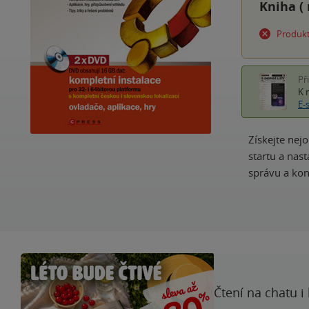
Kniha (
Produkt
Př
K 
E-
Získejte nej
startu a nast
správu a ko
Čtení na chatu i