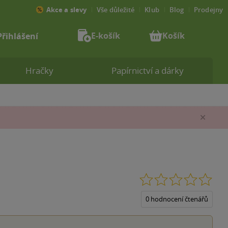
Akce a slevy
Vše důležité
Klub
Blog
Prodejny
E-košík
Košík
Přihlášení
Hračky
Papírnictví a dárky
Zav
0.0
z
5
0 hodnocení čtenářů
hvěz