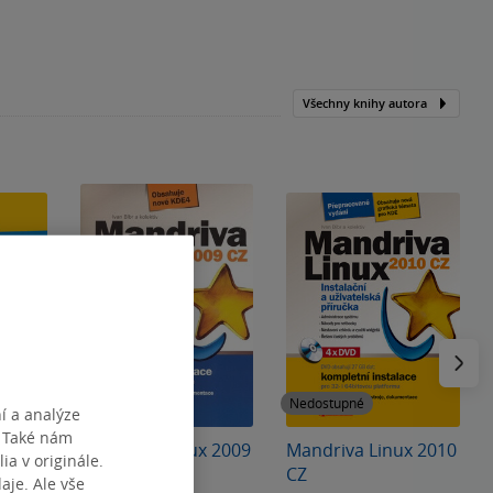
Všechny knihy autora
Následu
Nedostupné
Nedostupné
í a analýze
. Také nám
Mandriva Linux 2009
Mandriva Linux 2010
ia v originále.
CZ
CZ
je. Ale vše