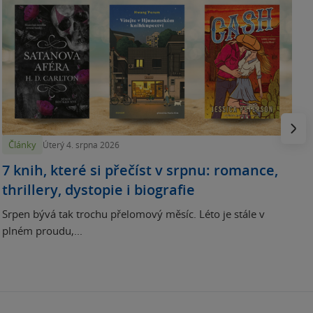
N
p
Násled
Články
Úterý 4. srpna 2026
7 knih, které si přečíst v srpnu: romance,
thrillery, dystopie i biografie
Srpen bývá tak trochu přelomový měsíc. Léto je stále v
plném proudu,...