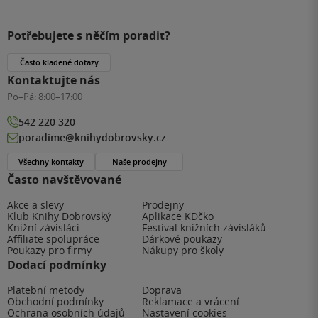
Potřebujete s něčím poradit?
Často kladené dotazy
Kontaktujte nás
Po–Pá:
8:00–17:00
542 220 320
poradime@knihydobrovsky.cz
Všechny kontakty
Naše prodejny
Často navštěvované
Akce a slevy
Prodejny
Klub Knihy Dobrovský
Aplikace KDčko
Knižní závisláci
Festival knižních závisláků
Affiliate spolupráce
Dárkové poukazy
Poukazy pro firmy
Nákupy pro školy
Dodací podmínky
Platební metody
Doprava
Obchodní podmínky
Reklamace a vrácení
Ochrana osobních údajů
Nastavení cookies