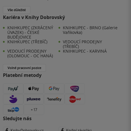
Vše důležité
Kariéra v Knihy Dobrovský
KNIHKUPEC (ZKRÁCENÝ
KNIHKUPEC - BRNO (Galerie
ÚVAZEK) - ČESKÉ
Vaňkovka)
BUDĚJOVICE
KNIHKUPEC (TŘEBÍČ)
VEDOUCÍ PRODEJNY
(TŘEBÍČ)
VEDOUCÍ PRODEJNY
KNIHKUPEC - KARVINÁ
(OLOMOUC - OC HANÁ)
Volné pracovní pozice
Platební metody
+ 17
Sledujte nás
KnihyDobrovsky.cz
Knižní závisláci