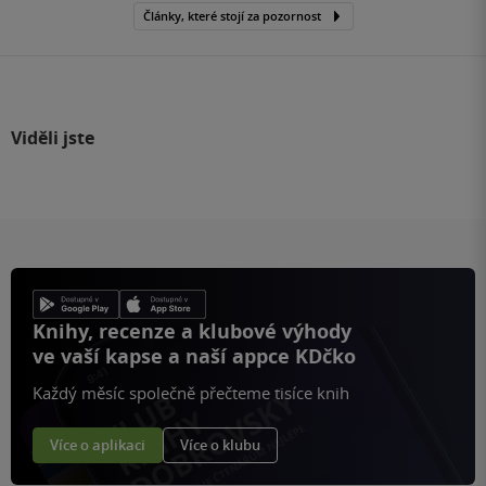
Články, které stojí za pozornost
Viděli jste
Knihy, recenze a klubové výhody
ve vaší kapse a naší appce KDčko
Každý měsíc společně přečteme tisíce knih
Více o aplikaci
Více o klubu