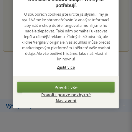
3 hvězdičky
0×
potřebují.
2 hvězdičky
0×
1 hvezdička
O souborech cookies jste určitě již slyšeli. I my je
využíváme ke shromažďování a analýze informací,
PŘIDEJTE SVÉ HODNOCENÍ KNIHY
aby náš e-shop dobře fungoval a mohli jsme ho
nadále zlepšovat. Také nám pomáhají ukazovat
lepší a cílenější reklamu. Žádných 50 odstínů, ale
1
2
3
4
5
klidně Vergilia v originále. Váš souhlas může předat
marketingovým platformám i některé vaše osobní
údaje. Ale vše bedlivě hlídáme. Jako naši vlastní
knihovnu!
Zobrazit všechna hodnocení
Zjistit více
Přidat hodnocení
Povolit vše
Povolit pouze nezbytné
Nastavení
Vývoj ceny