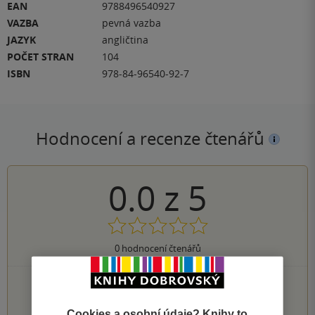
EAN
9788496540927
VAZBA
pevná vazba
JAZYK
angličtina
POČET STRAN
104
ISBN
978-84-96540-92-7
Hodnocení a recenze čtenářů
0.0
z
5
0
hodnocení čtenářů
0×
5 hvězdiček
0×
4 hvězdičky
0×
Cookies a osobní údaje? Knihy to