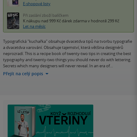
E-shopové listy
Při zaslání zboží balíčkem
K nákupu nad 999 Kč
dárek zdarma
v hodnotě 299 Kč
Let na měsíc
Typografická "kuchařka" obsahuje dvacetdva tipů na tvorbu typografie
a dvacetdva varování. Obsahuje tajemství, která většina designérů
neprozradí. This is a recipe book of twenty-two tips in creating the best
typography and twenty-two things you should never do with lettering.
Secrets which many designers will never reveal. In an era of…
Přejít na celý popis