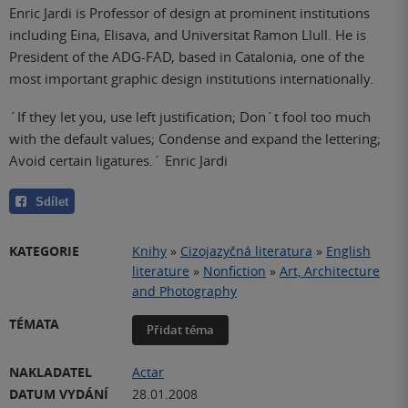
Enric Jardi is Professor of design at prominent institutions
including Eina, Elisava, and Universitat Ramon Llull. He is
President of the ADG-FAD, based in Catalonia, one of the
most important graphic design institutions internationally.
´If they let you, use left justification; Don´t fool too much
with the default values; Condense and expand the lettering;
Avoid certain ligatures.´ Enric Jardi
Sdílet
KATEGORIE
Knihy
»
Cizojazyčná literatura
»
English
literature
»
Nonfiction
»
Art, Architecture
and Photography
TÉMATA
Přidat téma
NAKLADATEL
Actar
DATUM VYDÁNÍ
28.01.2008