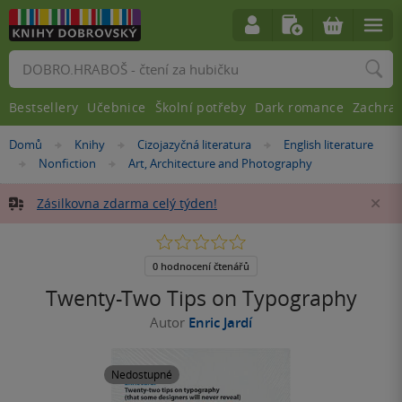
Vyhledávání
Bestsellery
Učebnice
Školní potřeby
Dark romance
Zachra
Nacházíte
Domů
Knihy
Cizojazyčná literatura
English literature
»
»
»
se
Nonfiction
Art, Architecture and Photography
»
»
zde:
Zásilkovna zdarma celý týden!
Za
0.0
z
5
0 hodnocení čtenářů
hvězdiček
Twenty-Two Tips on Typography
Autor
Enric Jardí
Nedostupné