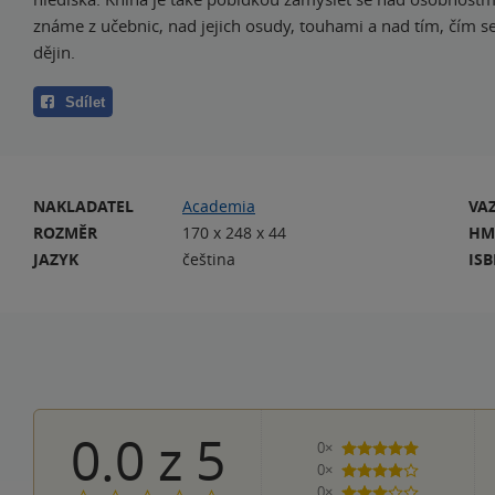
známe z učebnic, nad jejich osudy, touhami a nad tím, čím s
dějin.
Sdílet
NAKLADATEL
Academia
VA
ROZMĚR
170 x 248 x 44
HM
JAZYK
čeština
IS
0.0
z
5
0×
5 hvězdiček
0×
4 hvězdičky
0×
3 hvězdičky