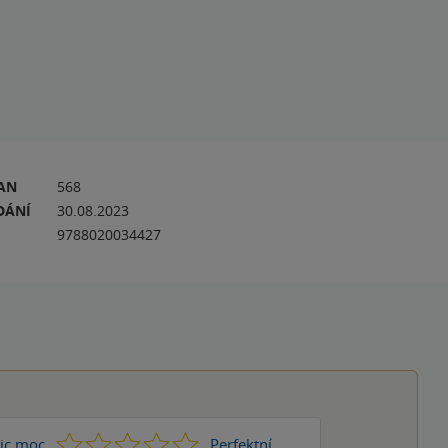
RAN
568
DÁNÍ
30.08.2023
9788020034427
1
2
3
4
5
ic moc
Perfektní