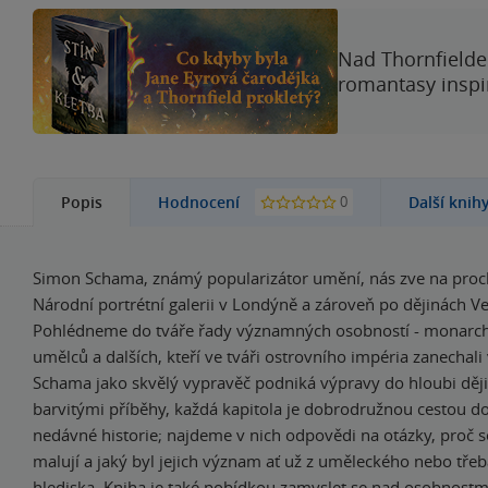
Nad Thornfieldem
romantasy inspi
0
Popis
Hodnocení
Další knih
Simon Schama, známý popularizátor umění, nás zve na pro
Národní portrétní galerii v Londýně a zároveň po dějinách Ve
Pohlédneme do tváře řady významných osobností - monarchů
umělců a dalších, kteří ve tváři ostrovního impéria zanechali 
Schama jako skvělý vypravěč podniká výpravy do hloubi dějin
barvitými příběhy, každá kapitola je dobrodružnou cestou do 
nedávné historie; najdeme v nich odpovědi na otázky, proč s
malují a jaký byl jejich význam ať už z uměleckého nebo třeba
hlediska. Kniha je také pobídkou zamyslet se nad osobnostmi