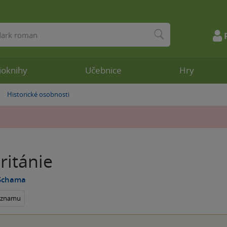
ioknihy
Učebnice
Hry
Historické osobnosti
»
ritánie
Schama
seznamu