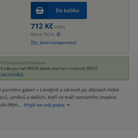
Do košíku
712 Kč
s DPH
Běžně 795 Kč
Jsme transparentní
Při zaslání zboží balíčkem
K nákupu nad 999 Kč
dárek zdarma
v hodnotě 299 Kč
Let na měsíc
ortrétní galerii v Londýně a zároveň po dějinách Velké
ů, umělců a dalších, kteří ve tváři ostrovního impéria
ubi dějin,…
Přejít na celý popis