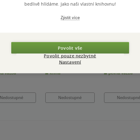
bedlivě hlídáme. Jako naši vlastní knihovnu!
Zjistit více
tupné
Nedostupné
Nedostupné
ens
Občané
Krajina a pamě
Povolit vše
Povolit pouze nezbytné
 Schama
Simon Schama
Simon Schama
Nastavení
0.0
0.0
z
z
á vazba
kniha
pevná vazba
5
5
k
hvězdiček
hvězdiček
Nedostupné
Nedostupné
Nedostupn