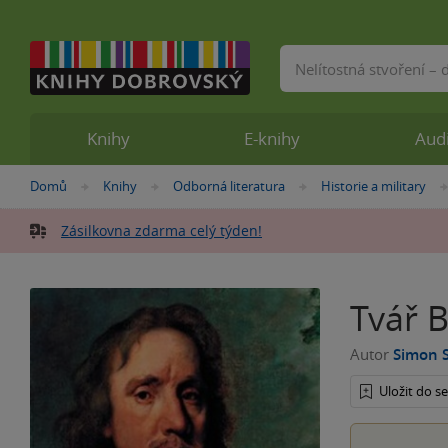
Vyhledávání
Knihy
E-knihy
Aud
Nacházíte
Domů
Knihy
Odborná literatura
Historie a military
»
»
»
se
zde:
Zásilkovna zdarma celý týden!
Tvář B
Autor
Simon 
Uložit do 