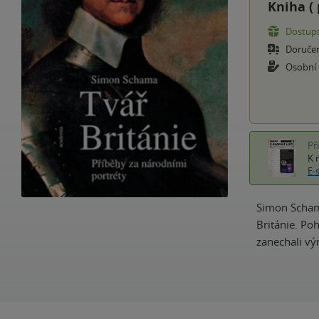
Kniha (
Dostupn
Doruče
Osobní
Př
K 
E-
Simon Schama
Británie. Po
zanechali vý