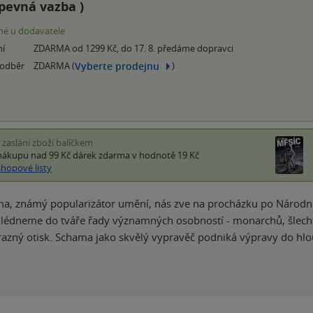
pevná vazba
)
é u dodavatele
ní
ZDARMA od 1299 Kč, do 17. 8. předáme dopravci
Vyberte prodejnu
 odběr
ZDARMA (
)
i zaslání zboží balíčkem
nákupu nad 99 Kč
dárek zdarma
v hodnotě 19 Kč
shopové listy
, známý popularizátor umění, nás zve na procházku po Národní p
hlédneme do tváře řady významných osobností - monarchů, šlechtic
razný otisk. Schama jako skvělý vypravěč podniká výpravy do hlo