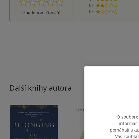
0×
2 hvězdičky
0×
0
hodnocení čtenářů
1 hvezdička
Další knihy autora
O souborec
informací
pomáhají ukazo
Váš souhla