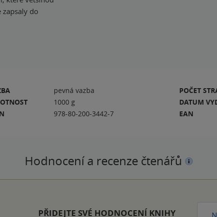
e zapsaly do
ZBA
pevná vazba
POČET ST
OTNOST
1000 g
DATUM VY
BN
978-80-200-3442-7
EAN
Hodnocení a recenze čtenářů
PŘIDEJTE SVÉ HODNOCENÍ KNIHY
N