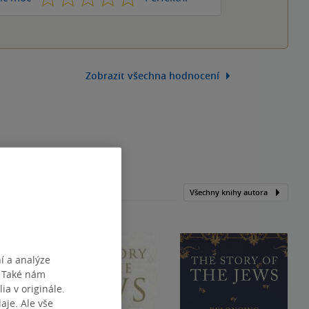
Zobrazit všechna hodnocení
Všechny knihy autora
í a analýze
. Také nám
ia v originále.
je. Ale vše