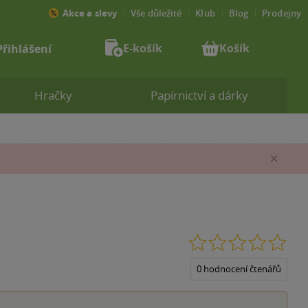
Akce a slevy
Vše důležité
Klub
Blog
Prodejny
E-košík
Košík
Přihlášení
Hračky
Papírnictví a dárky
Zav
0.0
z
5
0 hodnocení čtenářů
hvěz