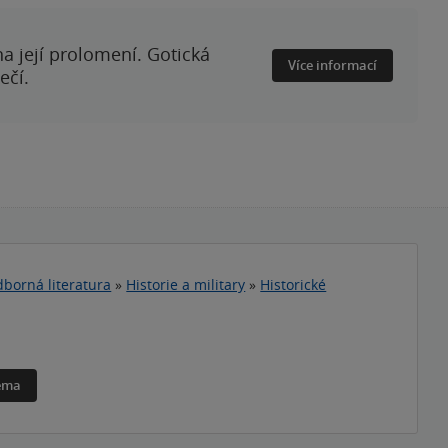
a její prolomení. Gotická
Více informací
ečí.
borná literatura
»
Historie a military
»
Historické
téma