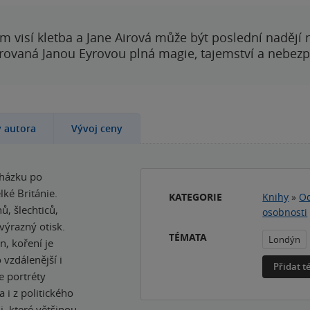
 visí kletba a Jane Airová může být poslední nadějí n
rovaná Janou Eyrovou plná magie, tajemství a nebezp
y autora
Vývoj ceny
cházku po
lké Británie.
KATEGORIE
Knihy
»
Od
, šlechticů,
osobnosti
výrazný otisk.
TÉMATA
Londýn
, koření je
vzdálenější i
Přidat 
e portréty
 i z politického
, které většinou