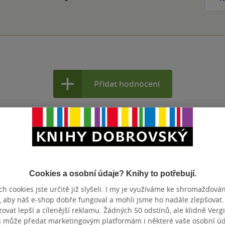
Přidat hodnocení
Cookies a osobní údaje? Knihy to potřebují.
h cookies jste určitě již slyšeli. I my je využíváme ke shromažďován
, aby náš e-shop dobře fungoval a mohli jsme ho nadále zlepšovat
vat lepší a cílenější reklamu. Žádných 50 odstínů, ale klidně Vergil
s může předat marketingovým platformám i některé vaše osobní úda