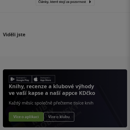
Články, které stojí za pozornost
Viděli jste
Knihy, recenze a klubové výhody
ve vaší kapse a naší appce KDčko
Každý měsíc společně přečteme tisíce knih
Více o aplikaci
Více o klubu