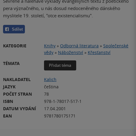
Sevřené a naléhavé výklady evangelijních textů z poetického
pera význačného, u nás dosud nedoceněného dánského
myslitele 19. století, "otce existencialismu".
Sdílet
KATEGORIE
Knihy
»
Odborná literatura
»
Společenské
vědy
»
Náboženství
»
Křesťanství
TÉMATA
Přidat téma
NAKLADATEL
Kalich
JAZYK
čeština
POČET STRAN
78
ISBN
978-1-78017-517-1
DATUM VYDÁNÍ
17.04.2001
EAN
9781780175171