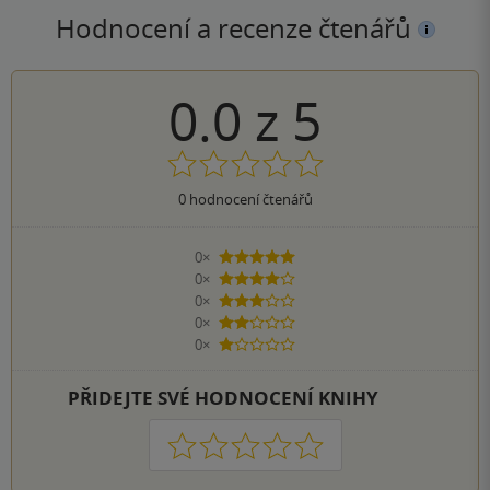
Hodnocení a recenze čtenářů
0.0
z
5
0
hodnocení čtenářů
0×
5 hvězdiček
0×
4 hvězdičky
0×
3 hvězdičky
0×
2 hvězdičky
0×
1 hvezdička
PŘIDEJTE SVÉ HODNOCENÍ KNIHY
1
2
3
4
5