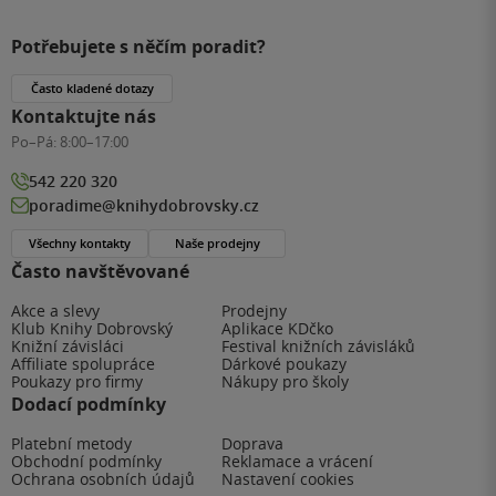
Potřebujete s něčím poradit?
Často kladené dotazy
Kontaktujte nás
Po–Pá:
8:00–17:00
542 220 320
poradime@knihydobrovsky.cz
Všechny kontakty
Naše prodejny
Často navštěvované
Akce a slevy
Prodejny
Klub Knihy Dobrovský
Aplikace KDčko
Knižní závisláci
Festival knižních závisláků
Affiliate spolupráce
Dárkové poukazy
Poukazy pro firmy
Nákupy pro školy
Dodací podmínky
Platební metody
Doprava
Obchodní podmínky
Reklamace a vrácení
Ochrana osobních údajů
Nastavení cookies