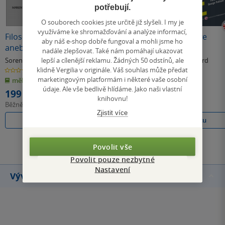
potřebují.
O souborech cookies jste určitě již slyšeli. I my je
využíváme ke shromažďování a analýze informací,
Filosofické drobty
Repetition and
Works of Love
aby náš e-shop dobře fungoval a mohli jsme ho
aneb trocha
Philosophical
nadále zlepšovat. Také nám pomáhají ukazovat
filosofie
Crumbs
lepší a cílenější reklamu. Žádných 50 odstínů, ale
Soren Kierkegaard
Soren Kierkegaard
,
Soren Kierkegaard
Edward F. Mooney
klidně Vergilia v originále. Váš souhlas může předat
0.0
0.0
0.0
z
z
z
marketingovým platformám i některé vaše osobní
měkká vazba
měkká vazba
měkká vazba
5
5
5
hvězdiček
hvězdiček
hvězdiček
údaje. Ale vše bedlivě hlídáme. Jako naši vlastní
199 Kč
396 Kč
363 Kč
knihovnu!
Běžně
222 Kč
Zjistit více
Do košíku
Do košíku
Do košíku
Všechny knihy autora
Povolit vše
Povolit pouze nezbytné
Nastavení
Vývoj ceny