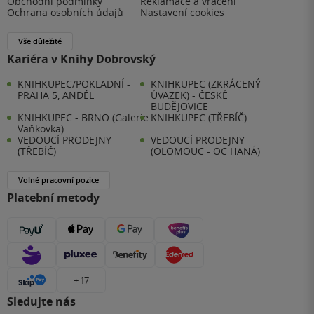
Obchodní podmínky
Reklamace a vrácení
Ochrana osobních údajů
Nastavení cookies
Vše důležité
Kariéra v Knihy Dobrovský
KNIHKUPEC/POKLADNÍ -
KNIHKUPEC (ZKRÁCENÝ
PRAHA 5, ANDĚL
ÚVAZEK) - ČESKÉ
BUDĚJOVICE
KNIHKUPEC - BRNO (Galerie
KNIHKUPEC (TŘEBÍČ)
Vaňkovka)
VEDOUCÍ PRODEJNY
VEDOUCÍ PRODEJNY
(TŘEBÍČ)
(OLOMOUC - OC HANÁ)
Volné pracovní pozice
Platební metody
+ 17
Sledujte nás