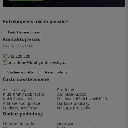
Potřebujete s něčím poradit?
Často kladené dotazy
Kontaktujte nás
Po–Pá:
8:00–17:00
542 220 320
poradime@knihydobrovsky.cz
Všechny kontakty
Naše prodejny
Často navštěvované
Akce a slevy
Prodejny
Klub Knihy Dobrovský
Aplikace KDčko
Knižní závisláci
Festival knižních závisláků
Affiliate spolupráce
Dárkové poukazy
Poukazy pro firmy
Nákupy pro školy
Dodací podmínky
Platební metody
Doprava