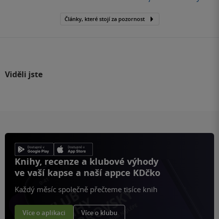
Články, které stojí za pozornost
Viděli jste
Knihy, recenze a klubové výhody
ve vaší kapse a naší appce KDčko
Každý měsíc společně přečteme tisíce knih
Více o aplikaci
Více o klubu