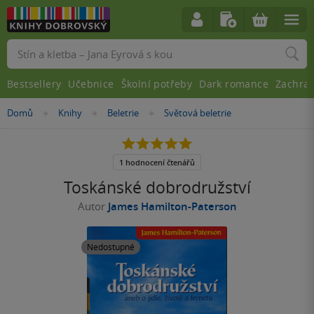
Vyhledávání
Bestsellery
Učebnice
Školní potřeby
Dark romance
Zachra
Nacházíte
Domů
Knihy
Beletrie
Světová beletrie
»
»
»
se
zde:
5.0
z
5
1 hodnocení čtenářů
hvězdiček
Toskánské dobrodružství
Autor
James Hamilton-Paterson
Nedostupné