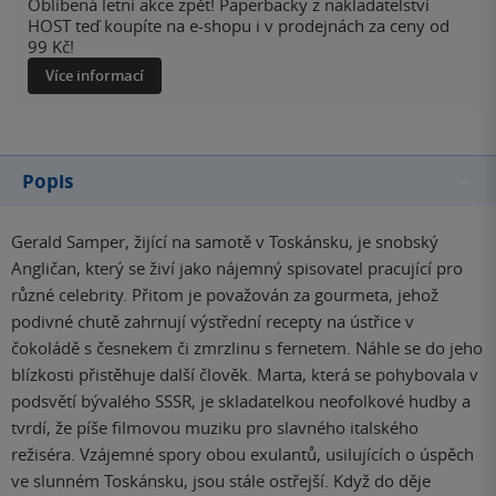
Oblíbená letní akce zpět! Paperbacky z nakladatelství
HOST teď koupíte na e-shopu i v prodejnách za ceny od
99 Kč!
Více informací
Popis
Gerald Samper, žijící na samotě v Toskánsku, je snobský
Angličan, který se živí jako nájemný spisovatel pracující pro
různé celebrity. Přitom je považován za gourmeta, jehož
podivné chutě zahrnují výstřední recepty na ústřice v
čokoládě s česnekem či zmrzlinu s fernetem. Náhle se do jeho
blízkosti přistěhuje další člověk. Marta, která se pohybovala v
podsvětí bývalého SSSR, je skladatelkou neofolkové hudby a
tvrdí, že píše filmovou muziku pro slavného italského
režiséra. Vzájemné spory obou exulantů, usilujících o úspěch
ve slunném Toskánsku, jsou stále ostřejší. Když do děje