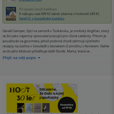
Při zaslání zboží balíčkem
K nákupu nad 699 Kč
dárek zdarma
v hodnotě 249 Kč
Karel IV. v kouzelném kukátku
Gerald Samper, žijící na samotě v Toskánsku, je snobský Angličan, který
se živí jako nájemný spisovatel pracující pro různé celebrity. Přitom je
považován za gourmeta, jehož podivné chutě zahrnují výstřední
recepty na ústřice v čokoládě s česnekem či zmrzlinu s fernetem. Náhle
se do jeho blízkosti přistěhuje další člověk. Marta, která se…
Přejít na celý popis