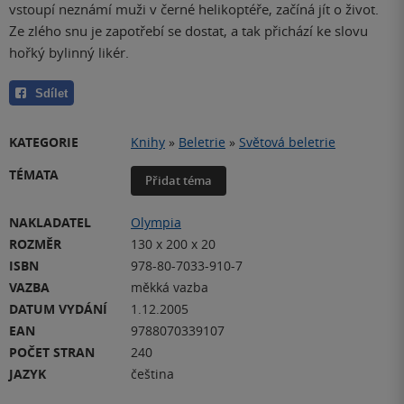
vstoupí neznámí muži v černé helikoptéře, začíná jít o život.
Ze zlého snu je zapotřebí se dostat, a tak přichází ke slovu
hořký bylinný likér.
Sdílet
KATEGORIE
Knihy
»
Beletrie
»
Světová beletrie
TÉMATA
Přidat téma
NAKLADATEL
Olympia
ROZMĚR
130 x 200 x 20
ISBN
978-80-7033-910-7
VAZBA
měkká vazba
DATUM VYDÁNÍ
1.12.2005
EAN
9788070339107
POČET STRAN
240
JAZYK
čeština