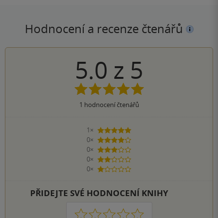
Hodnocení a recenze čtenářů
5.0
z
5
1
hodnocení čtenářů
1×
5 hvězdiček
0×
4 hvězdičky
0×
3 hvězdičky
0×
2 hvězdičky
0×
1 hvezdička
PŘIDEJTE SVÉ HODNOCENÍ KNIHY
1
2
3
4
5