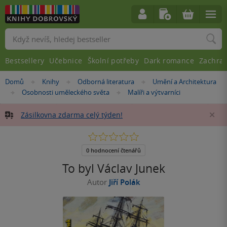
Vyhledávání
Bestsellery
Učebnice
Školní potřeby
Dark romance
Zachra
Nacházíte
Domů
Knihy
Odborná literatura
Umění a Architektura
»
»
»
se
Osobnosti uměleckého světa
Malíři a výtvarníci
»
»
zde:
Zásilkovna zdarma celý týden!
Za
0.0
z
5
0 hodnocení čtenářů
hvězdiček
To byl Václav Junek
Autor
Jiří Polák