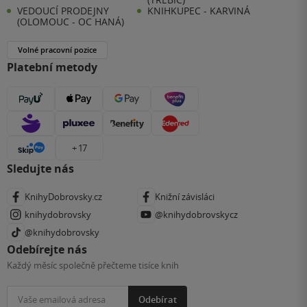
VEDOUCÍ PRODEJNY
KNIHKUPEC - KARVINÁ
(OLOMOUC - OC HANÁ)
Volné pracovní pozice
Platební metody
+ 17
Sledujte nás
KnihyDobrovsky.cz
Knižní závisláci
knihydobrovsky
@knihydobrovskycz
@knihydobrovsky
Odebírejte nás
Každý měsíc společně přečteme tisíce knih
Odebírat