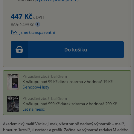
447 Kč
s DPH
Běžně 499 Kč
Jsme transparentní
Do košíku
Při zaslání zboží balíčkem
K nákupu nad 99 Kč
dárek zdarma
v hodnotě 19 Kč
E-shopové listy
Při zaslání zboží balíčkem
K nákupu nad 999 Kč
dárek zdarma
v hodnotě 299 Kč
Let na měsíc
Akademický malíř Václav Junek, všestranně nadaný výtvarník – malíř,
bravurní kreslíř, ilustrátor a grafik. Začínal ve výtvarné redakci Mladého