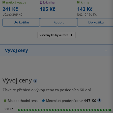
měkká vazba
E-kniha
kniha
5
5
5
hvězdiček
hvězdiček
hvězdiček
241 Kč
195 Kč
143 Kč
Běžně
269 Kč
Běžně
160 Kč
Do košíku
Koupit
Do košíku
Všechny knihy autora
Vývoj ceny
Vývoj ceny
Získejte přehled o vývoji ceny za posledních 60 dní.
447 Kč
Maloobchodní cena
Minimální prodejní cena: