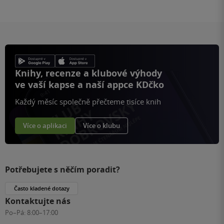
Knihy, recenze a klubové výhody
ve vaší kapse a naší appce KDčko
Každý měsíc společně přečteme tisíce knih
Více o aplikaci
Více o klubu
Potřebujete s něčím poradit?
Často kladené dotazy
Kontaktujte nás
Po–Pá:
8:00–17:00