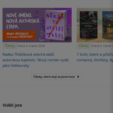
Články
Články
Úterý 4. srpna 2026
Úterý 4. srpna
Radka Třeštíková otevírá další
7 knih, které si přečí
autorskou kapitolu. Nový román vydá
romance, thrillery, d
jako Velikovsky
Články, které stojí za pozornost
Viděli jste