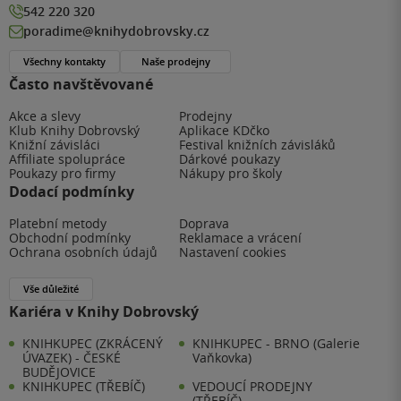
542 220 320
poradime@knihydobrovsky.cz
Všechny kontakty
Naše prodejny
Často navštěvované
Akce a slevy
Prodejny
Klub Knihy Dobrovský
Aplikace KDčko
Knižní závisláci
Festival knižních závisláků
Affiliate spolupráce
Dárkové poukazy
Poukazy pro firmy
Nákupy pro školy
Dodací podmínky
Platební metody
Doprava
Obchodní podmínky
Reklamace a vrácení
Ochrana osobních údajů
Nastavení cookies
Vše důležité
Kariéra v Knihy Dobrovský
KNIHKUPEC (ZKRÁCENÝ
KNIHKUPEC - BRNO (Galerie
ÚVAZEK) - ČESKÉ
Vaňkovka)
BUDĚJOVICE
KNIHKUPEC (TŘEBÍČ)
VEDOUCÍ PRODEJNY
(TŘEBÍČ)