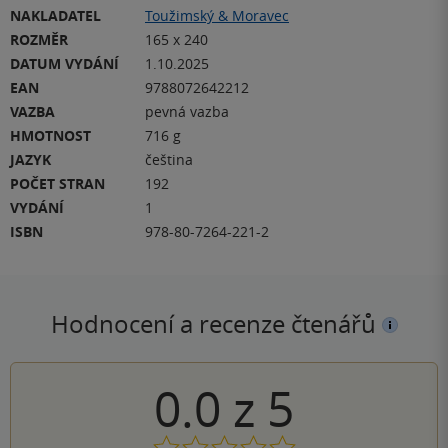
NAKLADATEL
Toužimský & Moravec
ROZMĚR
165 x 240
DATUM VYDÁNÍ
1.10.2025
EAN
9788072642212
VAZBA
pevná vazba
HMOTNOST
716 g
JAZYK
čeština
POČET STRAN
192
VYDÁNÍ
1
ISBN
978-80-7264-221-2
Hodnocení a recenze čtenářů
0.0
z
5