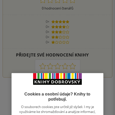
0
hodnocení čtenářů
0×
5 hvězdiček
0×
4 hvězdičky
0×
3 hvězdičky
0×
2 hvězdičky
0×
1 hvezdička
PŘIDEJTE SVÉ HODNOCENÍ KNIHY
1
2
3
4
5
Zobrazit všechna hodnocení
Cookies a osobní údaje? Knihy to
potřebují.
Přidat hodnocení
O souborech cookies jste určitě již slyšeli. I my je
využíváme ke shromažďování a analýze informací,