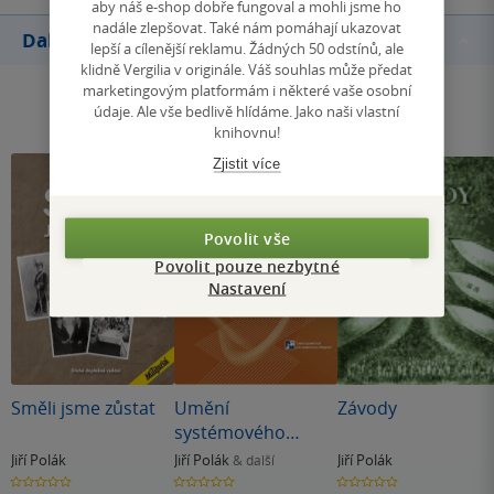
aby náš e-shop dobře fungoval a mohli jsme ho
nadále zlepšovat. Také nám pomáhají ukazovat
Další knihy autora
lepší a cílenější reklamu. Žádných 50 odstínů, ale
klidně Vergilia v originále. Váš souhlas může předat
marketingovým platformám i některé vaše osobní
údaje. Ale vše bedlivě hlídáme. Jako naši vlastní
knihovnu!
Zjistit více
Povolit vše
Povolit pouze nezbytné
Nastavení
Směli jsme zůstat
Umění
Závody
systémového
návrhu
Jiří Polák
Jiří Polák
Jiří Polák
& další
0.0
0.0
0.0
z
z
z