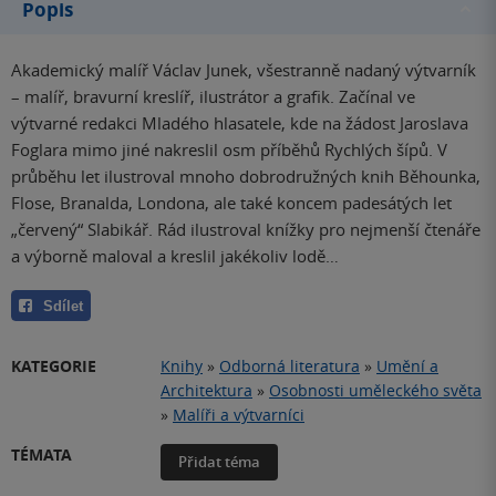
Popis
Akademický malíř Václav Junek, všestranně nadaný výtvarník
– malíř, bravurní kreslíř, ilustrátor a grafik. Začínal ve
výtvarné redakci Mladého hlasatele, kde na žádost Jaroslava
Foglara mimo jiné nakreslil osm příběhů Rychlých šípů. V
průběhu let ilustroval mnoho dobrodružných knih Běhounka,
Flose, Branalda, Londona, ale také koncem padesátých let
„červený“ Slabikář. Rád ilustroval knížky pro nejmenší čtenáře
a výborně maloval a kreslil jakékoliv lodě…
Sdílet
KATEGORIE
Knihy
»
Odborná literatura
»
Umění a
Architektura
»
Osobnosti uměleckého světa
»
Malíři a výtvarníci
TÉMATA
Přidat téma