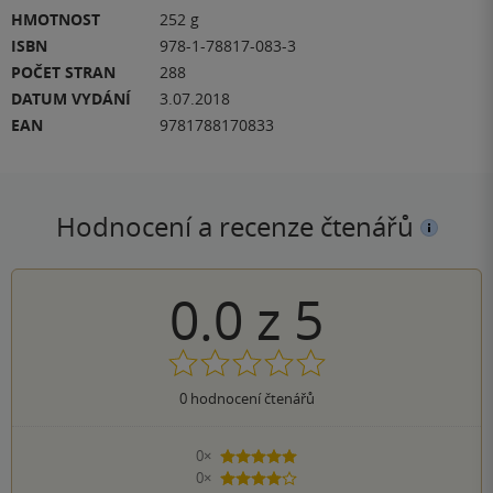
HMOTNOST
252 g
ISBN
978-1-78817-083-3
POČET STRAN
288
DATUM VYDÁNÍ
3.07.2018
EAN
9781788170833
Hodnocení a recenze čtenářů
0.0
z
5
0
hodnocení čtenářů
0×
5 hvězdiček
0×
4 hvězdičky