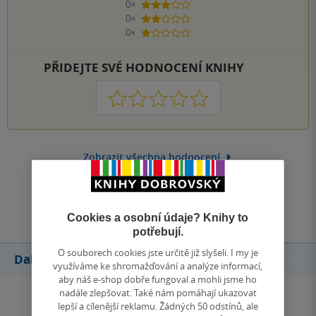
0×
3 hvězdičky
0×
2 hvězdičky
0×
1 hvezdička
PŘIDEJTE SVÉ HODNOCENÍ KNIHY
1
2
3
4
5
Zobrazit všechna hodnocení
Přidat hodnocení
Cookies a osobní údaje? Knihy to
potřebují.
O souborech cookies jste určitě již slyšeli. I my je
Další knihy autora
využíváme ke shromažďování a analýze informací,
aby náš e-shop dobře fungoval a mohli jsme ho
nadále zlepšovat. Také nám pomáhají ukazovat
lepší a cílenější reklamu. Žádných 50 odstínů, ale