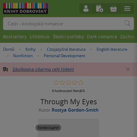
Vyhledávání
Bestsellery
Učebnice
Školní potřeby
Dark romance
Zachra
Nacházíte
Domů
Knihy
Cizojazyčná literatura
English literature
»
»
»
se
Nonfiction
Personal Development
»
»
zde:
Zásilkovna zdarma celý týden!
Za
0.0
z
5
0 hodnocení čtenářů
hvězdiček
Through My Eyes
Autor
Rostya Gordon-Smith
Nedostupné