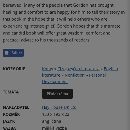
bereaved. Many of the people that Gordon has brought
healing and comfort to are happy for him to tell their story in
this book in the hope that it will help others who are
experiencing intense grief. Gordon hopes that this intimate
and candid book will offer great wisdom, comfort and
practical advice to his thousands of readers.
Sdílet
KATEGORIE
Knihy
»
Cizojazyčná literatura
»
English
literature
»
Nonfiction
»
Personal
Development
TÉMATA
Přidat téma
NAKLADATEL
Hay House UK Ltd
ROZMĚR
133 x 193 x 22
JAZYK
angličtina
VAZBA
měkká vazba