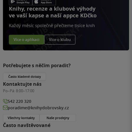
Knihy, recenze a klubové výhody
ve vaší kapse a naší appce KDčko
Každý měsíc společně přečteme tisíce knih
Více o aplikaci
Více o klubu
Potřebujete s něčím poradit?
Často kladené dotazy
Kontaktujte nás
Po–Pá:
8:00–17:00
542 220 320
poradime@knihydobrovsky.cz
Všechny kontakty
Naše prodejny
Často navštěvované