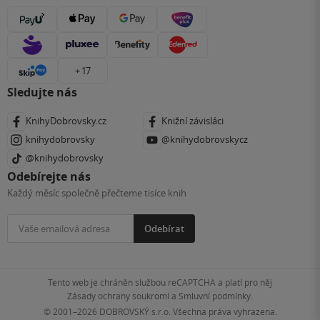
+ 17
Sledujte nás
KnihyDobrovsky.cz
Knižní závisláci
knihydobrovsky
@knihydobrovskycz
@knihydobrovsky
Odebírejte nás
Každý měsíc společně přečteme tisíce knih
Odebírat
Tento web je chráněn službou reCAPTCHA a platí pro něj
Zásady ochrany soukromí
a
Smluvní podmínky
.
© 2001–2026
DOBROVSKÝ s.r.o. Všechna práva vyhrazena.